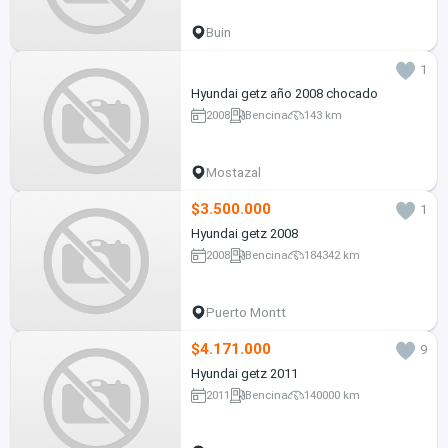
Buin
1
Hyundai getz año 2008 chocado
2008
Bencina
143 km
Mostazal
$3.500.000
1
Hyundai getz 2008
2008
Bencina
184342 km
Puerto Montt
$4.171.000
9
Hyundai getz 2011
2011
Bencina
140000 km