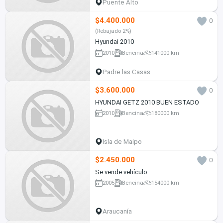
Puente Alto
$4.400.000
0
(Rebajado 2%)
Hyundai 2010
2010
Bencina
141000 km
Padre las Casas
$3.600.000
0
HYUNDAI GETZ 2010 BUEN ESTADO
2010
Bencina
180000 km
Isla de Maipo
$2.450.000
0
Se vende vehículo
2005
Bencina
154000 km
Araucanía