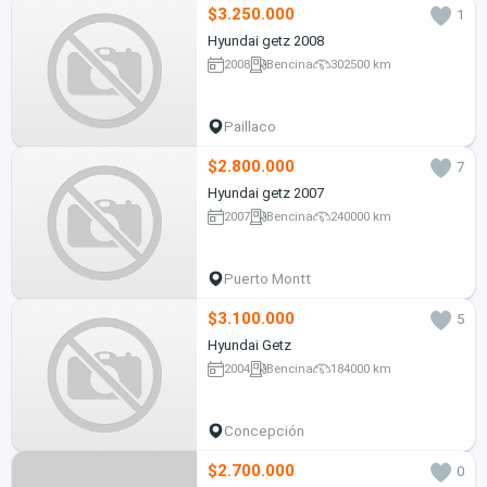
$3.250.000
1
Hyundai getz 2008
2008
Bencina
302500 km
Paillaco
$2.800.000
7
Hyundai getz 2007
2007
Bencina
240000 km
Puerto Montt
$3.100.000
5
Hyundai Getz
2004
Bencina
184000 km
Concepción
$2.700.000
0