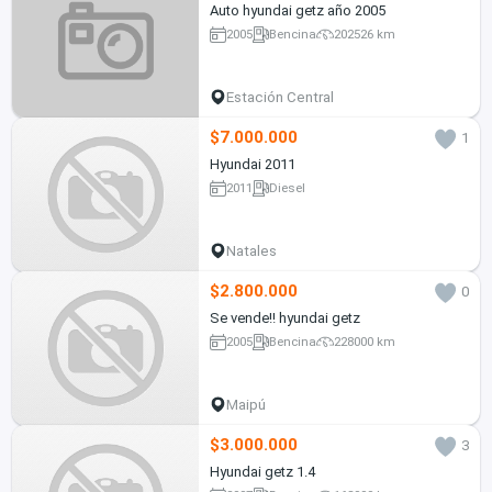
Auto hyundai getz año 2005
2005
Bencina
202526 km
Estación Central
$7.000.000
1
Hyundai 2011
2011
Diesel
Natales
$2.800.000
0
Se vende!! hyundai getz
2005
Bencina
228000 km
Maipú
$3.000.000
3
Hyundai getz 1.4