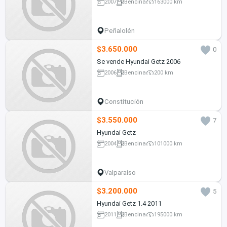
2007
Bencina
163000 km
Peñalolén
$3.650.000
0
Se vende Hyundai Getz 2006
2006
Bencina
200 km
Constitución
$3.550.000
7
Hyundai Getz
2004
Bencina
101000 km
Valparaíso
$3.200.000
5
Hyundai Getz 1.4 2011
2011
Bencina
195000 km