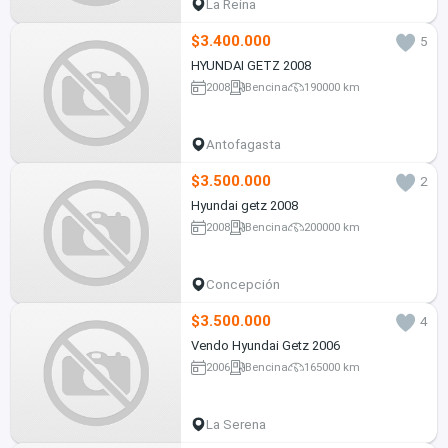
La Reina
$3.400.000
5
HYUNDAI GETZ 2008
2008
Bencina
190000 km
Antofagasta
$3.500.000
2
Hyundai getz 2008
2008
Bencina
200000 km
Concepción
$3.500.000
4
Vendo Hyundai Getz 2006
2006
Bencina
165000 km
La Serena