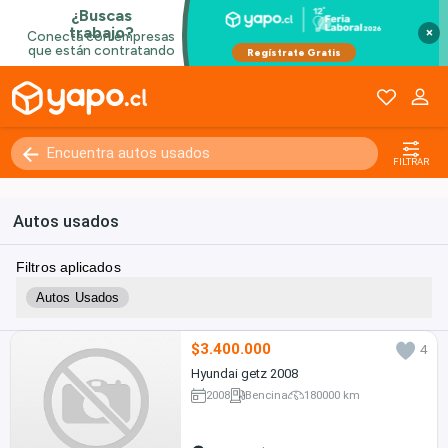
×
FILTRAR
Autos usados
Filtros aplicados
Autos Usados
$3.400.000
4
Hyundai getz 2008
2008
Bencina
180000 km