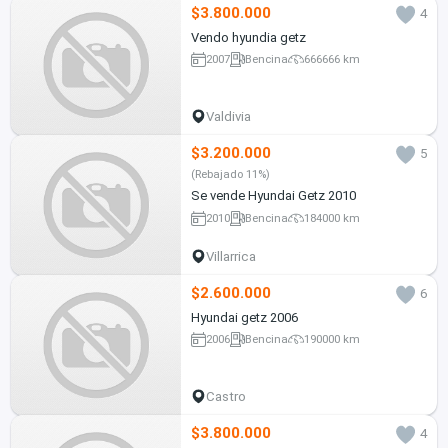
$3.800.000
4
Vendo hyundia getz
2007
Bencina
666666 km
Valdivia
$3.200.000
5
(Rebajado 11%)
Se vende Hyundai Getz 2010
2010
Bencina
184000 km
Villarrica
$2.600.000
6
Hyundai getz 2006
2006
Bencina
190000 km
Castro
$3.800.000
4