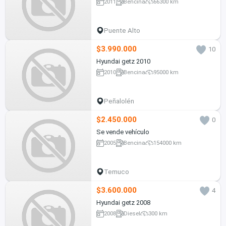
2011
Bencina
66300 km
Puente Alto
$3.990.000
10
Hyundai getz 2010
2010
Bencina
95000 km
Peñalolén
$2.450.000
0
Se vende vehículo
2005
Bencina
154000 km
Temuco
$3.600.000
4
Hyundai getz 2008
2008
Diesel
300 km