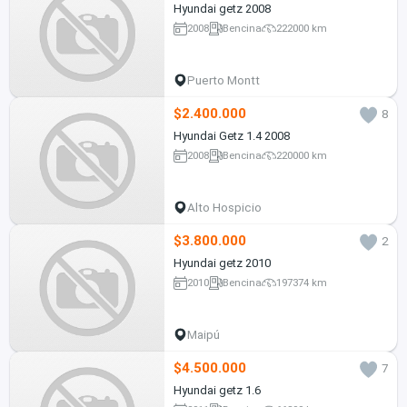
Hyundai getz 2008
2008
Bencina
222000 km
Puerto Montt
$2.400.000
8
Hyundai Getz 1.4 2008
2008
Bencina
220000 km
Alto Hospicio
$3.800.000
2
Hyundai getz 2010
2010
Bencina
197374 km
Maipú
$4.500.000
7
Hyundai getz 1.6