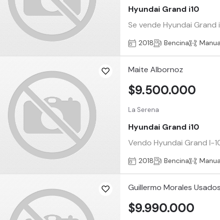
Hyundai Grand i10
Se vende Hyundai Grand i 1
2018
Bencina
Manua
Maite Albornoz
$9.500.000
La Serena
Hyundai Grand i10
Vendo Hyundai Grand I-10
2018
Bencina
Manua
Guillermo Morales Usado
$9.990.000