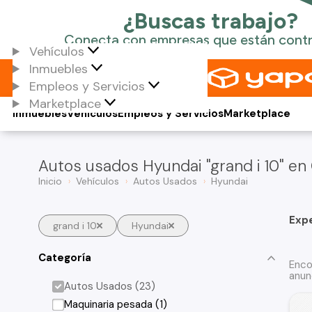
Vehículos
Inmuebles
Empleos y Servicios
Marketplace
Inmuebles
Vehículos
Empleos y Servicios
Marketplace
Autos usados Hyundai "grand i 10" en 
Inicio
Vehículos
Autos Usados
Hyundai
Exp
grand i 10
Hyundai
Categoría
Enco
anun
Autos Usados (23)
Maquinaria pesada (1)