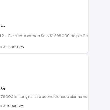
dán
.2 – Excelente estado Solo $1.598.000 de pie Gestión directa 
l
118000 km
dán
79000 km original aire acondicionado alarma neumáticos nue
l
79000 km