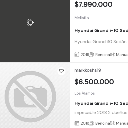
$7.990.000
Melipilla
Hyundai Grand i-10 Se
Hyundai Grand i10 Sedán 1
2019
Bencina
Manua
markkoshs19
$6.500.000
Los Álamos
Hyundai Grand i-10 Se
impecable 2018 2 dueños 
2018
Bencina
Manua