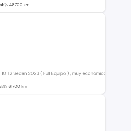
al
48700 km
0 1.2 Sedan 2023 ( Full Equipo ) , muy económico, único dueño, 
al
61700 km