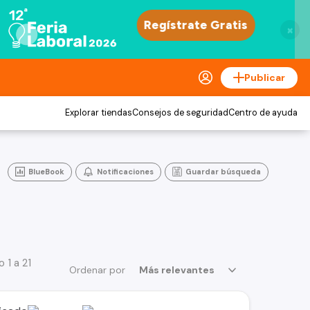
×
Publicar
Explorar tiendas
Consejos de seguridad
Centro de ayuda
BlueBook
Notificaciones
Guardar búsqueda
 1 a 21
Ordenar por
Más relevantes