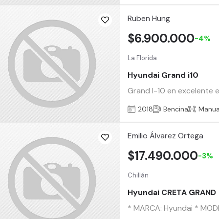
Ruben Hung
$6.900.000
-4%
La Florida
Hyundai Grand i10
Grand I-10 en excelente 
2018
Bencina
Manua
Emilio Álvarez Ortega
$17.490.000
-3%
Chillán
Hyundai CRETA GRAND
* MARCA: Hyundai * MODEL