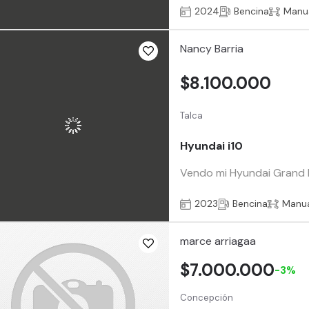
2024
Bencina
Manu
Nancy Barria
$8.100.000
Talca
Hyundai i10
Vendo mi Hyundai Grand I 1
2023
Bencina
Manu
marce arriagaa
$7.000.000
-3%
Concepción