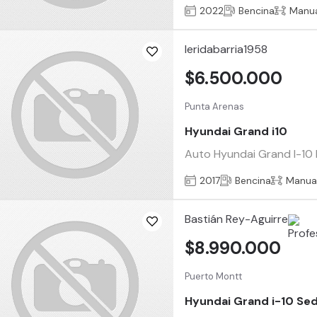
2022
Bencina
Manu
leridabarria1958
$6.500.000
Punta Arenas
Hyundai Grand i10
Auto Hyundai Grand I-10 M
2017
Bencina
Manua
Bastián Rey-Aguirre
$8.990.000
Puerto Montt
Hyundai Grand i-10 Se