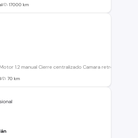
al
17000 km
otor 1.2 manual Cierre centralizado Camara retroceso Alzavid
l
70 km
dán