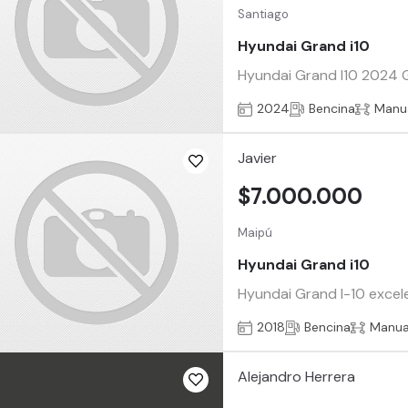
Santiago
Hyundai Grand i10
Hyundai Grand I10 2024 G
2024
Bencina
Manu
Javier
$7.000.000
Maipú
Hyundai Grand i10
Hyundai Grand I-10 exce
2018
Bencina
Manua
Alejandro Herrera