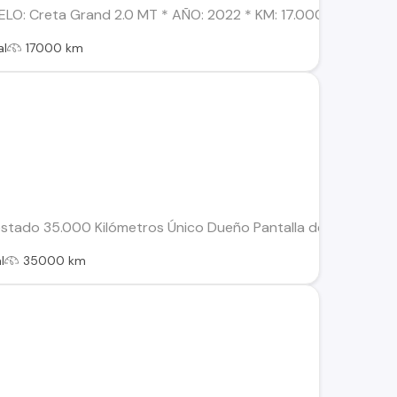
O: Creta Grand 2.0 MT * AÑO: 2022 * KM: 17.000 Aprox. * TRA
al
17000 km
estado 35.000 Kilómetros Único Dueño Pantalla de 9 pulgadas 
l
35000 km