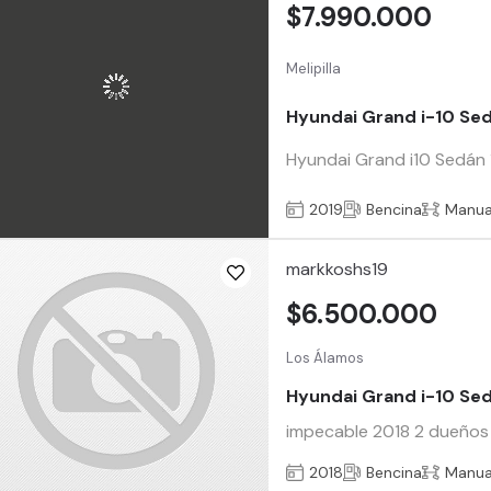
$7.990.000
Melipilla
Hyundai Grand i-10 Se
Hyundai Grand i10 Sedán 1
2019
Bencina
Manua
markkoshs19
$6.500.000
Los Álamos
Hyundai Grand i-10 Se
impecable 2018 2 dueños 
2018
Bencina
Manua