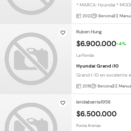
* MARCA: Hyundai * MODEL
2022
Bencina
Manu
Ruben Hung
$6.900.000
-4%
La Florida
Hyundai Grand i10
Grand I-10 en excelente 
2018
Bencina
Manua
leridabarria1958
$6.500.000
Punta Arenas