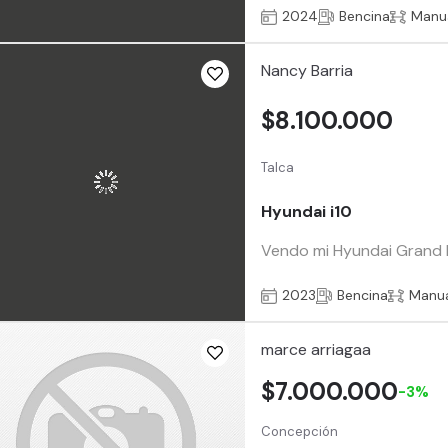
2024
Bencina
Manu
Nancy Barria
$8.100.000
Talca
Hyundai i10
Vendo mi Hyundai Grand I 1
2023
Bencina
Manu
marce arriagaa
$7.000.000
-3%
Concepción