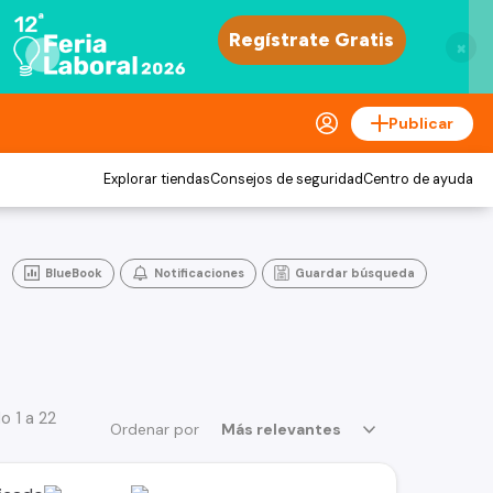
×
Publicar
Explorar tiendas
Consejos de seguridad
Centro de ayuda
BlueBook
Notificaciones
Guardar búsqueda
o 1 a 22
Ordenar por
Más relevantes