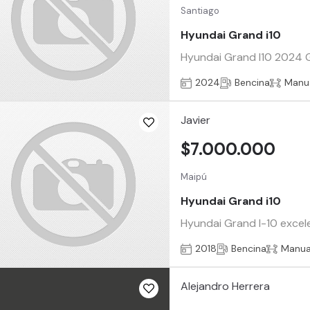
Santiago
Hyundai Grand i10
Hyundai Grand I10 2024 G
2024
Bencina
Manu
Javier
$7.000.000
Maipú
Hyundai Grand i10
Hyundai Grand I-10 exce
2018
Bencina
Manua
Alejandro Herrera