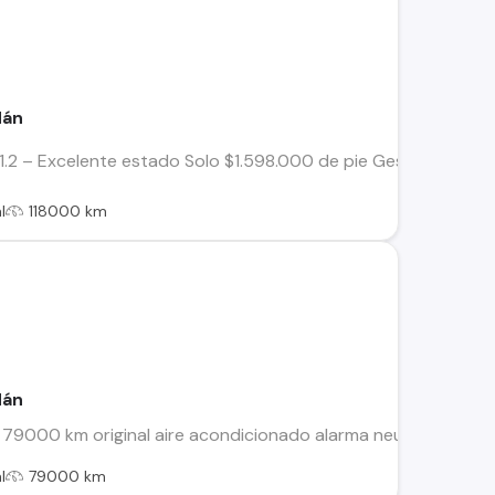
dán
.2 – Excelente estado Solo $1.598.000 de pie Gestión directa 
l
118000 km
dán
79000 km original aire acondicionado alarma neumáticos nue
l
79000 km