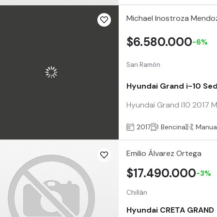
Michael Inostroza Mendo
$6.580.000
-6%
San Ramón
Hyundai Grand i-10 Se
Hyundai Grand I10 2017 Mo
2017
Bencina
Manua
Emilio Álvarez Ortega
$17.490.000
-3%
Chillán
Hyundai CRETA GRAND