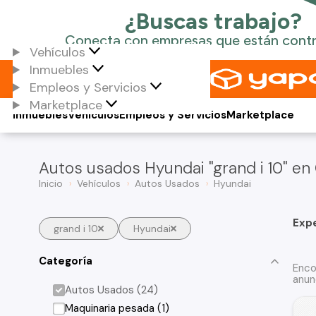
Vehículos
Inmuebles
Empleos y Servicios
Marketplace
Inmuebles
Vehículos
Empleos y Servicios
Marketplace
Autos usados Hyundai "grand i 10" en 
Inicio
Vehículos
Autos Usados
Hyundai
Exp
grand i 10
Hyundai
Categoría
Enco
anun
Autos Usados (24)
Maquinaria pesada (1)