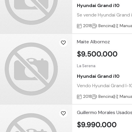
Hyundai Grand i10
Se vende Hyundai Grand i 1
2018
Bencina
Manua
Maite Albornoz
$9.500.000
La Serena
Hyundai Grand i10
Vendo Hyundai Grand I-10
2018
Bencina
Manua
Guillermo Morales Usado
$9.990.000