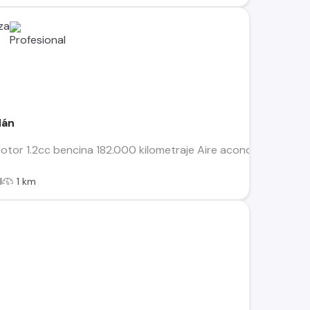
za
dán
tor 1.2cc bencina 182.000 kilometraje Aire acondicionado Dire
l
1 km