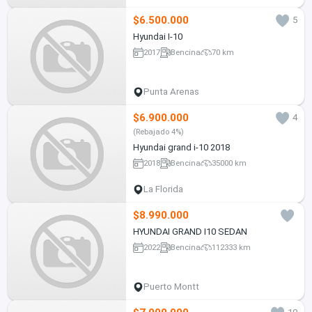
$6.500.000
5
Hyundai I-10
2017
Bencina
70 km
Punta Arenas
$6.900.000
4
(Rebajado 4%)
Hyundai grand i-10 2018
2018
Bencina
35000 km
La Florida
$8.990.000
HYUNDAI GRAND I10 SEDAN
2022
Bencina
112333 km
Puerto Montt