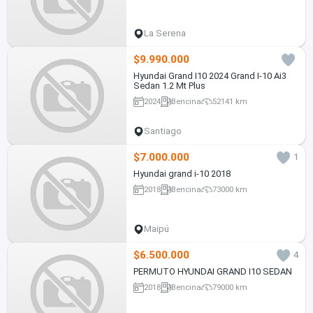
La Serena
$9.990.000
Hyundai Grand I10 2024 Grand I-10 Ai3
Sedan 1.2 Mt Plus
2024
Bencina
52141 km
Santiago
$7.000.000
1
Hyundai grand i-10 2018
2018
Bencina
73000 km
Maipú
$6.500.000
4
PERMUTO HYUNDAI GRAND I10 SEDAN
2018
Bencina
79000 km