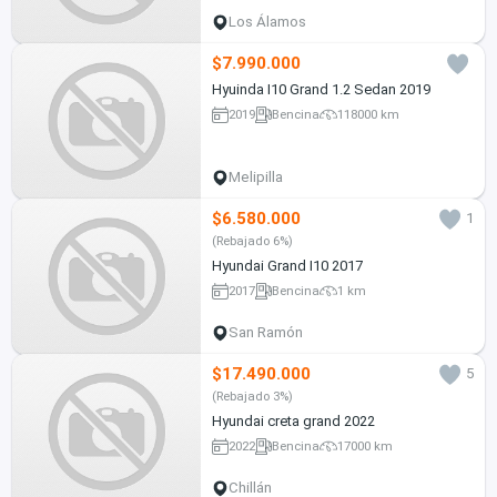
Los Álamos
$7.990.000
Hyuinda I10 Grand 1.2 Sedan 2019
2019
Bencina
118000 km
Melipilla
$6.580.000
1
(Rebajado 6%)
Hyundai Grand I10 2017
2017
Bencina
1 km
San Ramón
$17.490.000
5
(Rebajado 3%)
Hyundai creta grand 2022
2022
Bencina
17000 km
Chillán