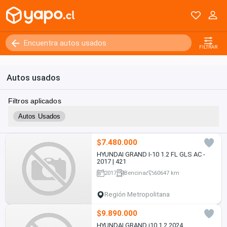
FILTRAR
Autos usados
Filtros aplicados
Autos Usados
$7.480.000
HYUNDAI GRAND I-10 1.2 FL GLS AC -
2017 | 421
2017
Bencina
60647 km
Región Metropolitana
$9.890.000
HYUNDAI GRAND i10 1.2 2024