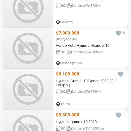
2024
Bencina
48700 km
Osorno
$7.000.000
5
(Rebajado 3%)
Vendo Auto Hyundai Grande I10
2018
Bencina
48200 km
Concepción
$8.100.000
Hyundai Grand I 10 Sedan 2023 ( Full
Equipo )
2023
Bencina
61700 km
Talca
$9.500.000
1
Hyundai grand i-10 2018
2018
Bencina
106000 km