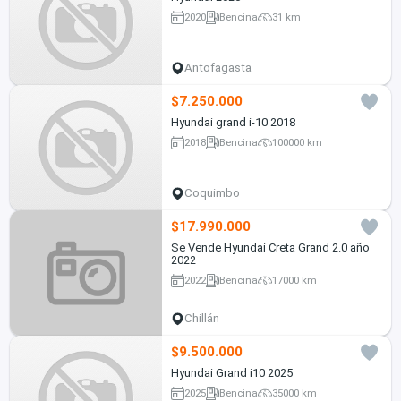
2020
Bencina
31 km
Antofagasta
$7.250.000
Hyundai grand i-10 2018
2018
Bencina
100000 km
Coquimbo
$17.990.000
Se Vende Hyundai Creta Grand 2.0 año
2022
2022
Bencina
17000 km
Chillán
$9.500.000
Hyundai Grand i10 2025
2025
Bencina
35000 km