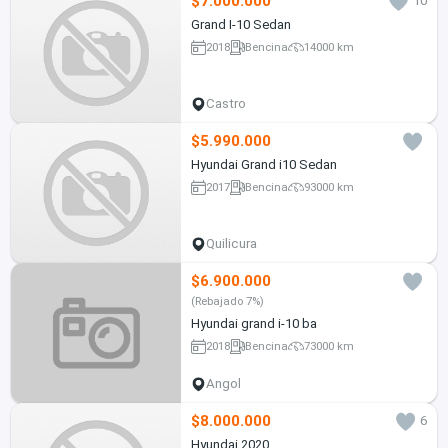
$7.000.000
10
Grand I-10 Sedan
2018
Bencina
14000 km
Castro
$5.990.000
Hyundai Grand i10 Sedan
2017
Bencina
93000 km
Quilicura
$6.900.000
(Rebajado 7%)
Hyundai grand i-10 ba
2018
Bencina
73000 km
Angol
$8.000.000
6
Hyundai 2020