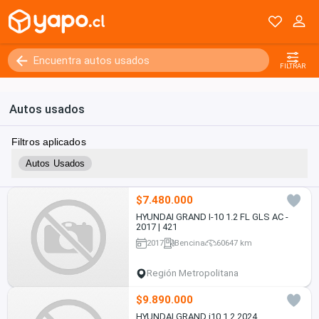
FILTRAR
Autos usados
Filtros aplicados
Autos Usados
$7.480.000
HYUNDAI GRAND I-10 1.2 FL GLS AC -
2017 | 421
2017
Bencina
60647 km
Región Metropolitana
$9.890.000
HYUNDAI GRAND i10 1.2 2024