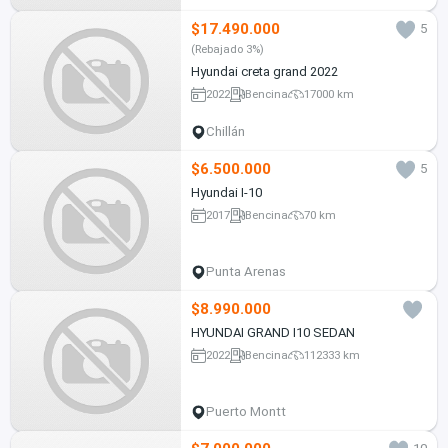
$17.490.000
5
(Rebajado 3%)
Hyundai creta grand 2022
2022
Bencina
17000 km
Chillán
$6.500.000
5
Hyundai I-10
2017
Bencina
70 km
Punta Arenas
$8.990.000
HYUNDAI GRAND I10 SEDAN
2022
Bencina
112333 km
Puerto Montt