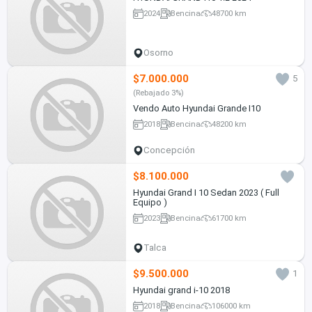
2024
Bencina
48700 km
Osorno
$7.000.000
5
(Rebajado 3%)
Vendo Auto Hyundai Grande I10
2018
Bencina
48200 km
Concepción
$8.100.000
Hyundai Grand I 10 Sedan 2023 ( Full
Equipo )
2023
Bencina
61700 km
Talca
$9.500.000
1
Hyundai grand i-10 2018
2018
Bencina
106000 km