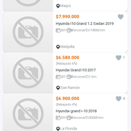
Maipú
$7.990.000
Hyuinda I10 Grand 1.2 Sedan 2019
2019
Bencina
118000 km
Melipilla
$6.580.000
1
(Rebajado 6%)
Hyundai Grand I10 2017
2017
Bencina
1 km
San Ramón
$6.900.000
4
(Rebajado 4%)
Hyundai grand i-10 2018
2018
Bencina
35000 km
La Florida