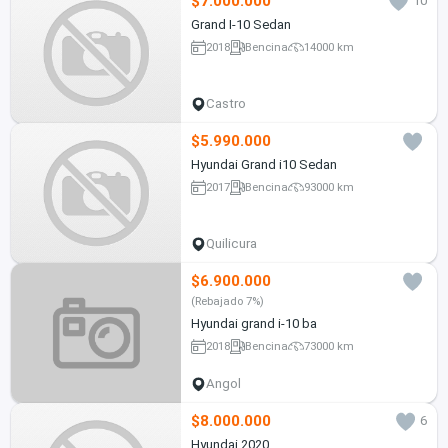
$7.000.000
10
Grand I-10 Sedan
2018
Bencina
14000 km
Castro
$5.990.000
Hyundai Grand i10 Sedan
2017
Bencina
93000 km
Quilicura
$6.900.000
(Rebajado 7%)
Hyundai grand i-10 ba
2018
Bencina
73000 km
Angol
$8.000.000
6
Hyundai 2020