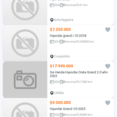
2020
Bencina
31 km
Antofagasta
$7.250.000
Hyundai grand i-10 2018
2018
Bencina
100000 km
Coquimbo
$17.990.000
Se Vende Hyundai Creta Grand 2.0 año
2022
2022
Bencina
17000 km
Chillán
$9.500.000
Hyundai Grand i10 2025
2025
Bencina
35000 km