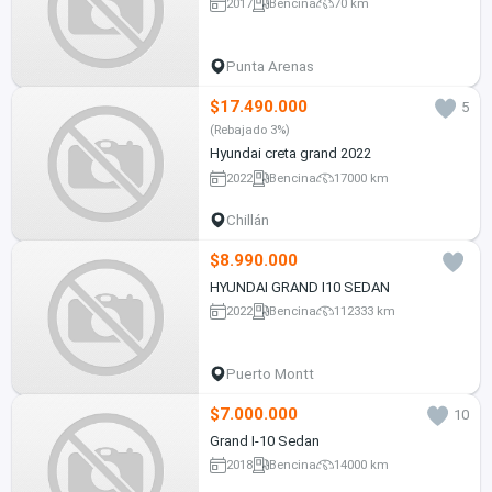
2017
Bencina
70 km
Punta Arenas
$17.490.000
5
(Rebajado 3%)
Hyundai creta grand 2022
2022
Bencina
17000 km
Chillán
$8.990.000
HYUNDAI GRAND I10 SEDAN
2022
Bencina
112333 km
Puerto Montt
$7.000.000
10
Grand I-10 Sedan
2018
Bencina
14000 km