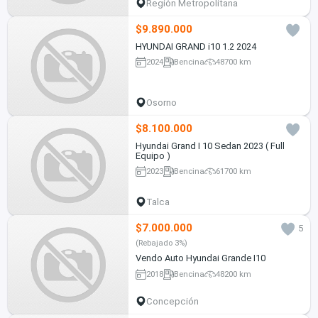
Región Metropolitana
$9.890.000
HYUNDAI GRAND i10 1.2 2024
2024
Bencina
48700 km
Osorno
$8.100.000
Hyundai Grand I 10 Sedan 2023 ( Full
Equipo )
2023
Bencina
61700 km
Talca
$7.000.000
5
(Rebajado 3%)
Vendo Auto Hyundai Grande I10
2018
Bencina
48200 km
Concepción