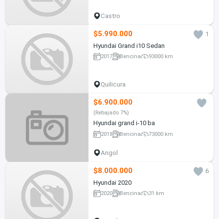
Castro
$5.990.000
1
Hyundai Grand i10 Sedan
2017
Bencina
93000 km
Quilicura
$6.900.000
(Rebajado 7%)
Hyundai grand i-10 ba
2018
Bencina
73000 km
Angol
$8.000.000
6
Hyundai 2020
2020
Bencina
31 km