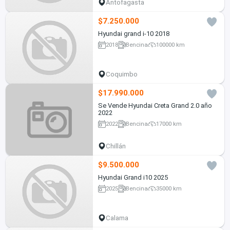
Antofagasta
$7.250.000
Hyundai grand i-10 2018
2018
Bencina
100000 km
Coquimbo
$17.990.000
Se Vende Hyundai Creta Grand 2.0 año
2022
2022
Bencina
17000 km
Chillán
$9.500.000
Hyundai Grand i10 2025
2025
Bencina
35000 km
Calama