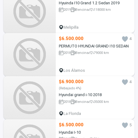
Hyuinda I10 Grand 1.2 Sedan 2019
2019
Bencina
118000 km
Melipilla
$6.500.000
4
PERMUTO HYUNDAI GRAND I10 SEDAN
2018
Bencina
79000 km
Los Álamos
$6.900.000
4
(Rebajado 4%)
Hyundai grand i-10 2018
2018
Bencina
35000 km
La Florida
$6.500.000
5
Hyundai I-10