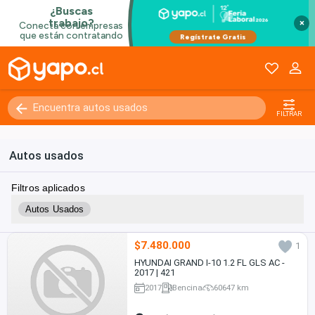
×
FILTRAR
Autos usados
Filtros aplicados
Autos Usados
$7.480.000
1
HYUNDAI GRAND I-10 1.2 FL GLS AC -
2017 | 421
2017
Bencina
60647 km