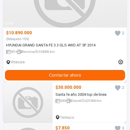
1/19
$10.890.000
2
(Rebajado 15%)
HYUNDAI GRAND SANTA FE 3.3 GLS 4WD AT 5P. 2014
2014
Bencina
154000 km
Vitacura
Contactar ahora
$30.000.000
2
Santa fe año 2004 top de linea
2004
Diesel
221000 km
Temuco
$7.850
3