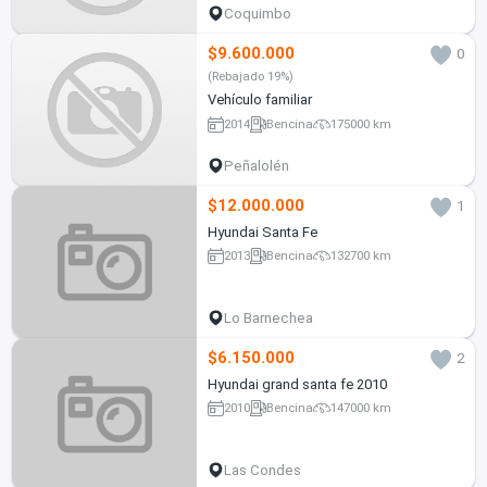
Coquimbo
$9.600.000
0
(Rebajado 19%)
Vehículo familiar
2014
Bencina
175000 km
Peñalolén
$12.000.000
1
Hyundai Santa Fe
2013
Bencina
132700 km
Lo Barnechea
$6.150.000
2
Hyundai grand santa fe 2010
2010
Bencina
147000 km
Las Condes