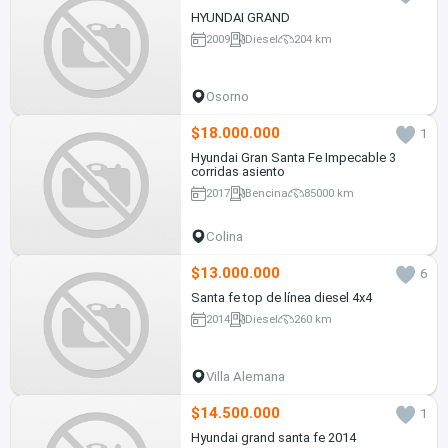
HYUNDAI GRAND
2009
Diesel
204 km
Osorno
$18.000.000
1
Hyundai Gran Santa Fe Impecable 3
corridas asiento
2017
Bencina
85000 km
Colina
$13.000.000
6
Santa fe top de línea diesel 4x4
2014
Diesel
260 km
Villa Alemana
$14.500.000
1
Hyundai grand santa fe 2014