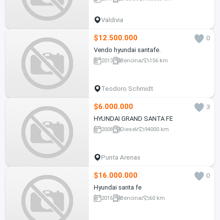
Valdivia
$12.500.000
0
Vendo hyundai santafe.
2013
Bencina
156 km
Teodoro Schmidt
$6.000.000
3
HYUNDAI GRAND SANTA FE
2008
Diesel
94000 km
Punta Arenas
$16.000.000
0
Hyundai santa fe
2016
Bencina
60 km