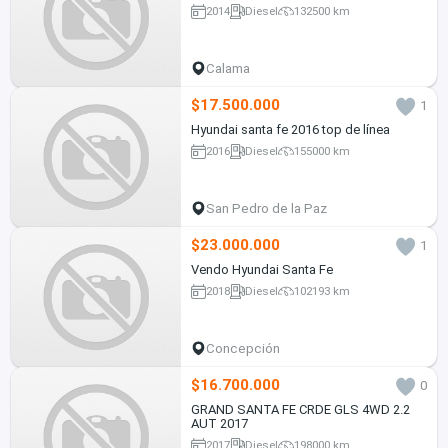
2014
Diesel
132500 km
Calama
$17.500.000
1
Hyundai santa fe 2016 top de línea
2016
Diesel
155000 km
San Pedro de la Paz
$23.000.000
1
Vendo Hyundai Santa Fe
2018
Diesel
102193 km
Concepción
$16.700.000
0
GRAND SANTA FE CRDE GLS 4WD 2.2
AUT 2017
2017
Diesel
198000 km