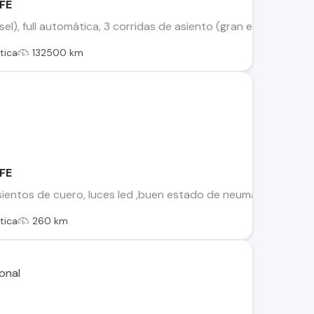
FE
el), full automática, 3 corridas de asiento (gran espacio entr
tica
132500 km
FE
asientos de cuero, luces led ,buen estado de neumáticos y bate
tica
260 km