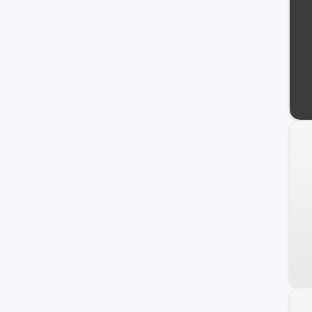
Veracruz
Azera
Coupe
Genesis
HCD-7
Ioniq
i40
ix20