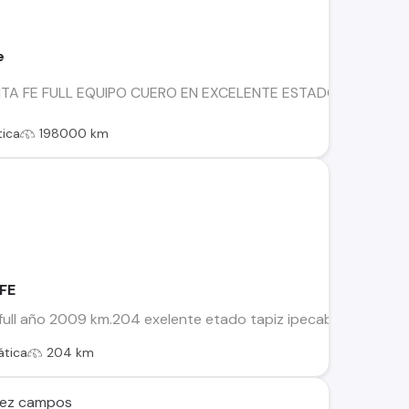
e
TA FE FULL EQUIPO CUERO EN EXCELENTE ESTADO DIESEL CU
ica
198000 km
FE
full año 2009 km.204 exelente etado tapiz ipecable ecterior 
tica
204 km
quez campos