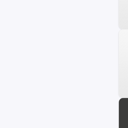
Creta Grand
Staria
Galloper
Getz
H100
Sonata
Atos
Porter II
Genesis Coupe
Kona
Starex
Avante
Trajet