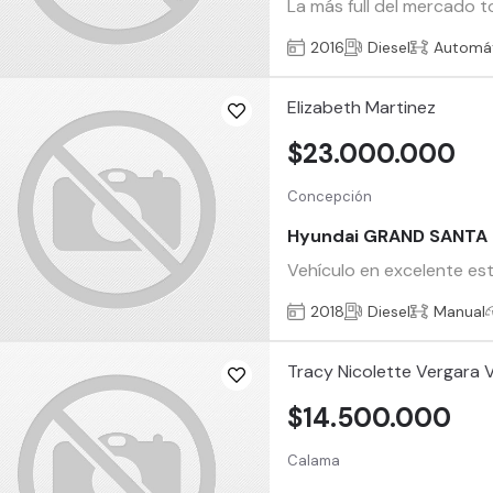
La más full del mercado 
2016
Diesel
Automá
Elizabeth Martinez
$23.000.000
Concepción
Hyundai GRAND SANTA 
Vehículo en excelente es
2018
Diesel
Manual
Tracy Nicolette Vergara V
$14.500.000
Calama