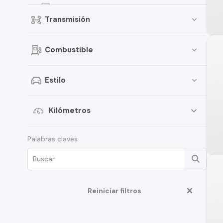
EON
Transmisión
Elantra
Creta
Combustible
Porter
i30
Estilo
Santamo
i20
Kilómetros
Verna
Palabras claves
Venue
Grand i-10 Sedán
HD35
Reiniciar filtros
Terracan
Veloster