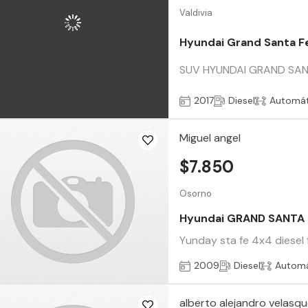
Valdivia
Hyundai Grand Santa F
SUV HYUNDAI GRAND SAN
2017
Diesel
Automát
Miguel angel
$7.850
Osorno
Hyundai GRAND SANTA 
Yunday sta fe 4x4 diesel 
2009
Diesel
Automá
alberto alejandro velas