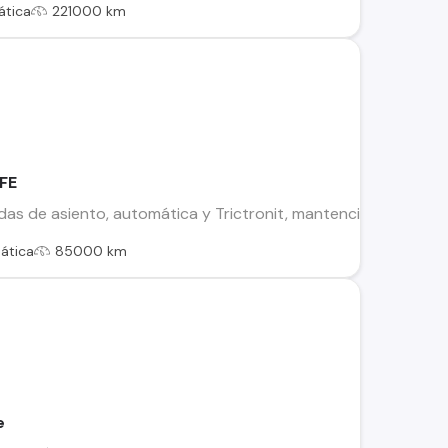
tica
221000 km
FE
as de asiento, automática y Trictronit, mantención al día, im
ática
85000 km
e