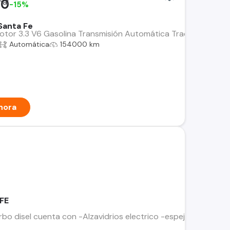
00
-15%
Santa Fe
or 3.3 V6 Gasolina Transmisión Automática Tracción 4x4 AWD P
Automática
154000 km
hora
FE
bo disel cuenta con -Alzavidrios electrico -espejos electricos