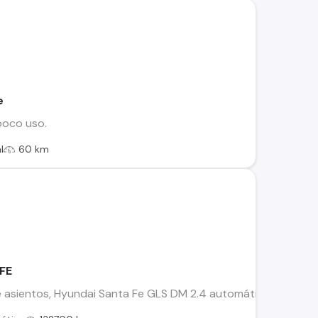
e
poco uso.
l
60 km
FE
e asientos, Hyundai Santa Fe GLS DM 2.4 automática año 2013 