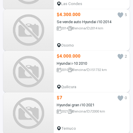
Las Condes
$4.300.000
5
Se vende auto Hyundai i10 2014
2014
Bencina
2014 km
Osorno
$4.000.000
2
Hyundai i-10 2010
2010
Bencina
151732 km
Quilicura
$7
0
Hyundai gran i10 2021
2021
Bencina
72000 km
Temuco