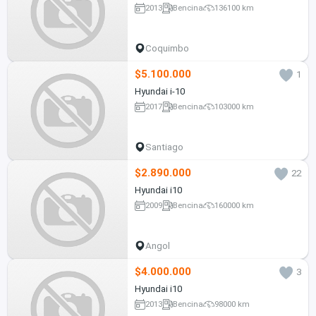
2013
Bencina
136100 km
Coquimbo
$5.100.000
1
Hyundai i-10
2017
Bencina
103000 km
Santiago
$2.890.000
22
Hyundai i10
2009
Bencina
160000 km
Angol
$4.000.000
3
Hyundai i10
2013
Bencina
98000 km