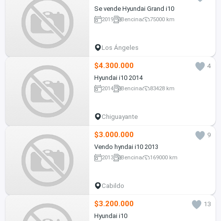
Se vende Hyundai Grand i10
2019
Bencina
75000 km
Los Ángeles
$4.300.000
4
Hyundai i10 2014
2014
Bencina
83428 km
Chiguayante
$3.000.000
9
Vendo hyndai i10 2013
2013
Bencina
169000 km
Cabildo
$3.200.000
13
Hyundai i10