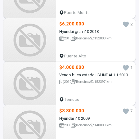
Puerto Montt
$6.200.000
2
Hyundai gran i10 2018
2018
Bencina
132000 km
Puente Alto
$4.000.000
1
Vendo buen estado HYUNDAI 1.1 2010
2010
Bencina
152397 km
Temuco
$3.800.000
7
Hyundai i10 2009
2009
Bencina
140000 km