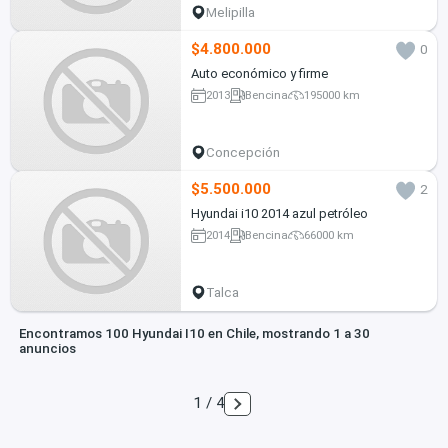
Melipilla
$4.800.000
0
Auto económico y firme
2013
Bencina
195000 km
Concepción
$5.500.000
2
Hyundai i10 2014 azul petróleo
2014
Bencina
66000 km
Talca
Encontramos 100 Hyundai I10 en Chile, mostrando 1 a 30
anuncios
1 / 4