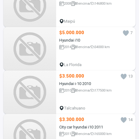
2008
Bencina
146800 km
Maipú
$5.000.000
7
Hyundai i10
2014
Bencina
54000 km
La Florida
$3.500.000
13
Hyundai i-10 2010
2010
Bencina
177500 km
Talcahuano
$3.300.000
14
City car hyundai i10 2011
2011
Bencina
165000 km