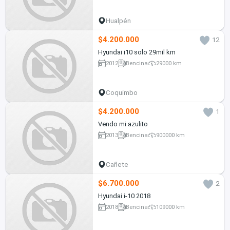
Hualpén
$4.200.000
12
Hyundai i10 solo 29mil km
2012
Bencina
29000 km
Coquimbo
$4.200.000
1
Vendo mi azulito
2013
Bencina
900000 km
Cañete
$6.700.000
2
Hyundai i-10 2018
2018
Bencina
109000 km