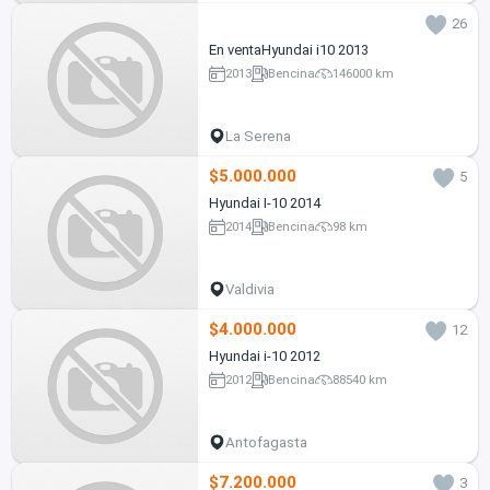
26
En ventaHyundai i10 2013
2013
Bencina
146000 km
La Serena
$5.000.000
5
Hyundai I-10 2014
2014
Bencina
98 km
Valdivia
$4.000.000
12
Hyundai i-10 2012
2012
Bencina
88540 km
Antofagasta
$7.200.000
3