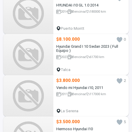
HYUNDAI i10 GL 1.0 2014
2014
Bencina
180000 km
Puerto Montt
$8.100.000
0
Hyundai Grand I 10 Sedan 2023 ( Full
Equipo )
2023
Bencina
61700 km
Talca
$3.800.000
2
Vendo mi Hyundai i10, 2011
2011
Bencina
117000 km
La Serena
$3.500.000
5
Hermoso Hyundai I10