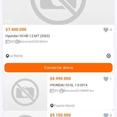
1/20
$7.400.000
4
Hyundai i10 HB 1.2 MT (2023)
2023
Bencina
94168 km
La Reina
Contactar ahora
$4.990.000
1
HYUNDAI i10 GL 1.0 2014
2014
Bencina
180000 km
Puerto Montt
$9.100.000
0