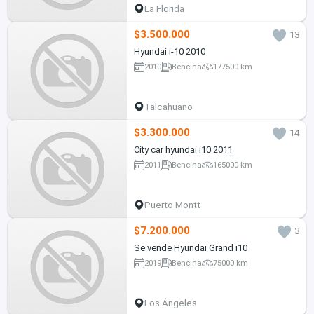
La Florida
$3.500.000
13
Hyundai i-10 2010
2010
Bencina
177500 km
Talcahuano
$3.300.000
14
City car hyundai i10 2011
2011
Bencina
165000 km
Puerto Montt
$7.200.000
3
Se vende Hyundai Grand i10
2019
Bencina
75000 km
Los Ángeles