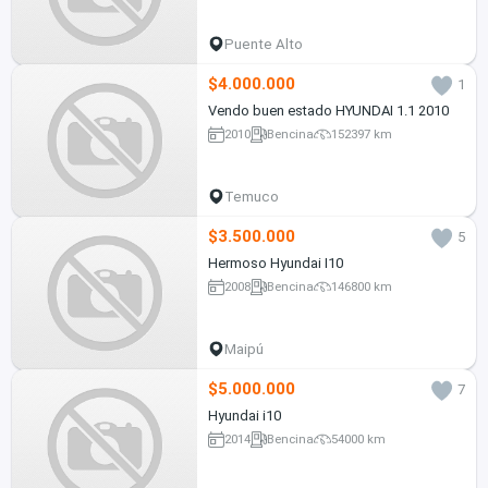
Puente Alto
$4.000.000
1
Vendo buen estado HYUNDAI 1.1 2010
2010
Bencina
152397 km
Temuco
$3.500.000
5
Hermoso Hyundai I10
2008
Bencina
146800 km
Maipú
$5.000.000
7
Hyundai i10
2014
Bencina
54000 km