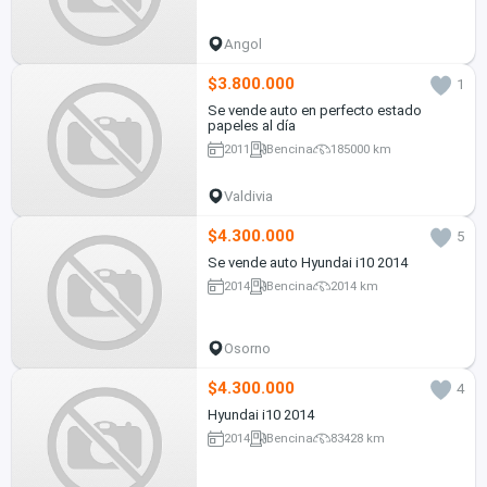
Angol
$3.800.000
1
Se vende auto en perfecto estado
papeles al día
2011
Bencina
185000 km
Valdivia
$4.300.000
5
Se vende auto Hyundai i10 2014
2014
Bencina
2014 km
Osorno
$4.300.000
4
Hyundai i10 2014
2014
Bencina
83428 km