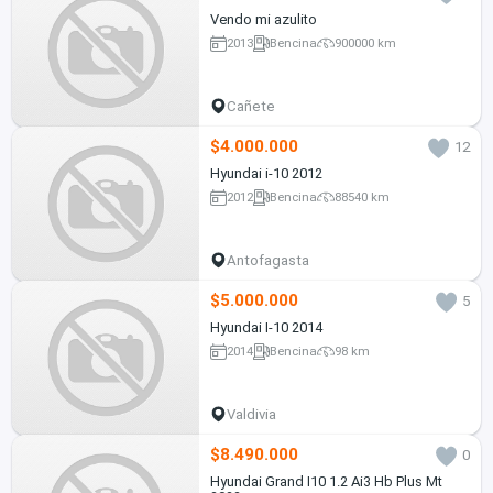
Vendo mi azulito
2013
Bencina
900000 km
Cañete
$4.000.000
12
Hyundai i-10 2012
2012
Bencina
88540 km
Antofagasta
$5.000.000
5
Hyundai I-10 2014
2014
Bencina
98 km
Valdivia
$8.490.000
0
Hyundai Grand I10 1.2 Ai3 Hb Plus Mt