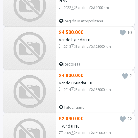
2022
2022
Bencina
64000 km
Región Metropolitana
$4.500.000
10
Vendo hyundai i10
2013
Bencina
123000 km
Recoleta
$4.000.000
2
Vendo Hyundai i10
2014
Bencina
168000 km
Talcahuano
$2.890.000
22
Hyundai i10
2009
Bencina
160000 km