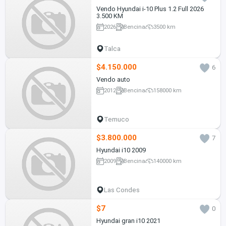
Vendo Hyundai i-10 Plus 1.2 Full 2026
3.500 KM
2026
Bencina
3500 km
Talca
$4.150.000
6
Vendo auto
2012
Bencina
158000 km
Temuco
$3.800.000
7
Hyundai i10 2009
2009
Bencina
140000 km
Las Condes
$7
0
Hyundai gran i10 2021