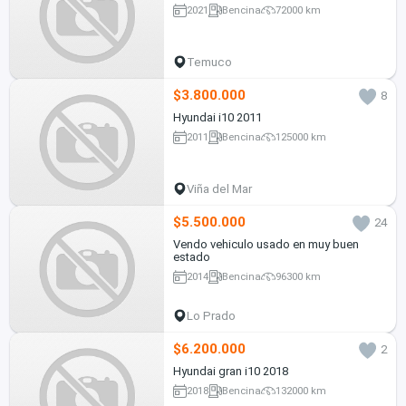
2021
Bencina
72000 km
Temuco
$3.800.000
8
Hyundai i10 2011
2011
Bencina
125000 km
Viña del Mar
$5.500.000
24
Vendo vehiculo usado en muy buen
estado
2014
Bencina
96300 km
Lo Prado
$6.200.000
2
Hyundai gran i10 2018
2018
Bencina
132000 km