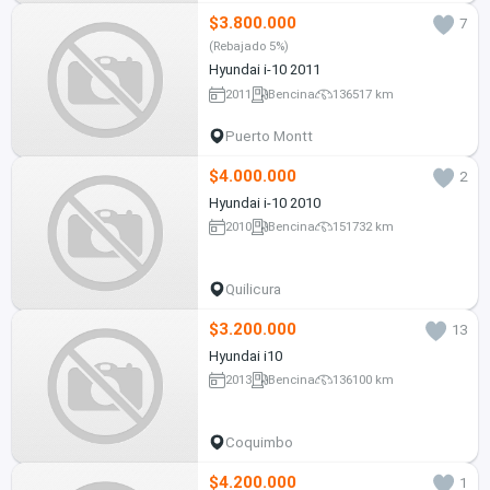
$3.800.000
7
(Rebajado 5%)
Hyundai i-10 2011
2011
Bencina
136517 km
Puerto Montt
$4.000.000
2
Hyundai i-10 2010
2010
Bencina
151732 km
Quilicura
$3.200.000
13
Hyundai i10
2013
Bencina
136100 km
Coquimbo
$4.200.000
1