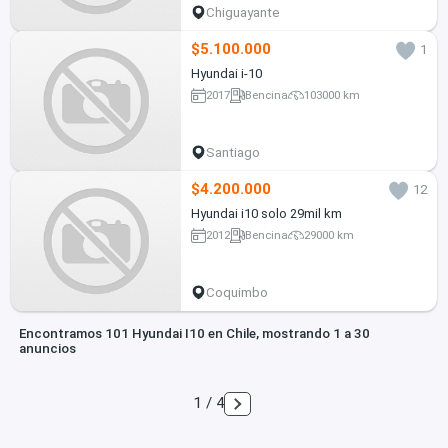
Chiguayante
$5.100.000
1
Hyundai i-10
2017
Bencina
103000 km
Santiago
$4.200.000
12
Hyundai i10 solo 29mil km
2012
Bencina
29000 km
Coquimbo
Encontramos 101 Hyundai I10 en Chile, mostrando 1 a 30
anuncios
1 / 4