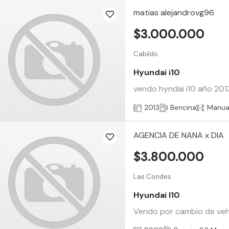
matias alejandrovg96
$3.000.000
Cabildo
Hyundai i10
vendo hyndai i10 año 2013
2013
Bencina
Manua
AGENCIA DE NANA x DIA
$3.800.000
Las Condes
Hyundai I10
Vendo por cambio de veh