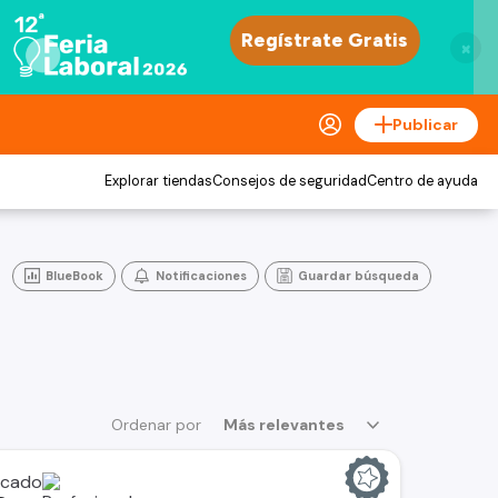
×
Publicar
Explorar tiendas
Consejos de seguridad
Centro de ayuda
BlueBook
Notificaciones
Guardar búsqueda
Ordenar por
Más relevantes