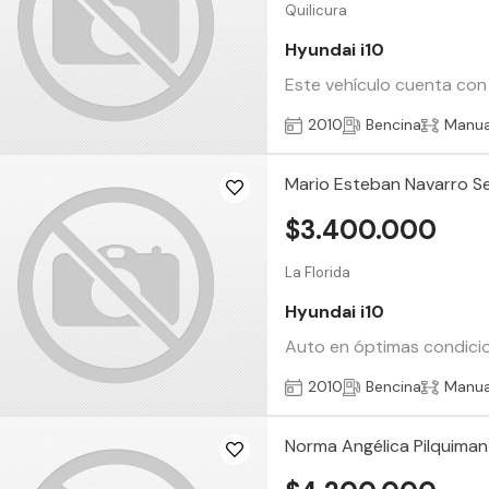
Quilicura
Hyundai i10
Este vehículo cuenta con 
2010
Bencina
Manua
Mario Esteban Navarro S
$3.400.000
La Florida
Hyundai i10
Auto en óptimas condicion
2010
Bencina
Manua
Norma Angélica Pilquiman