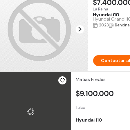
$7.400.00
La Reina
Hyundai i10
Hyundai Grand I10
2023
Bencina
Contactar a
Matias Fredes
$9.100.000
Talca
Hyundai i10