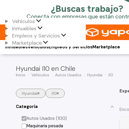
Vehículos
Inmuebles
Empleos y Servicios
Marketplace
Inmuebles
Vehículos
Empleos y Servicios
Marketplace
Hyundai I10 en Chile
Inicio
Vehículos
Autos Usados
Hyundai
i10
Exp
Hyundai
i10
Categoría
Enco
Autos Usados (100)
Maquinaria pesada