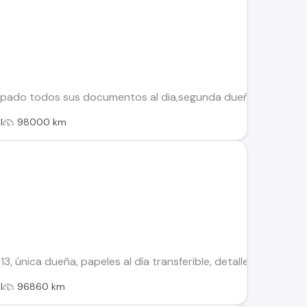
uipado todos sus documentos al dia,segunda dueña solo or r
l
98000 km
, única dueña, papeles al día transferible, detalles de pintura
l
96860 km