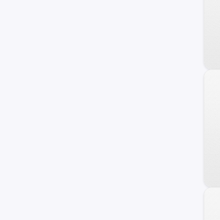
Terracan
Getz
Staria
H100
Sonata
Atos
Grand Santa Fe
Porter II
Genesis Coupe
Kona
Starex
Avante
Trajet