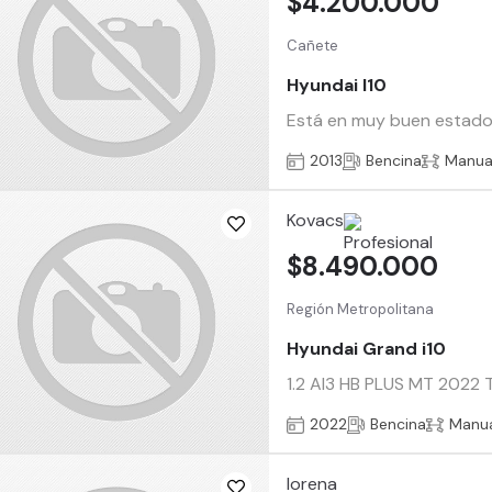
$4.200.000
Cañete
Hyundai I10
Está en muy buen estado p
2013
Bencina
Manua
Kovacs
$8.490.000
Región Metropolitana
Hyundai Grand i10
1.2 AI3 HB PLUS MT 2022 T
2022
Bencina
Manu
lorena