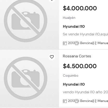
$4.000.000
Hualpén
Hyundai I10
Se vende Hyundai i10,eq
2013
Bencina
Manua
Rossana Cortes
$4.500.000
Coquimbo
Hyundai i10
vendo Hyundai I10 año 2013
2013
Bencina
Manua