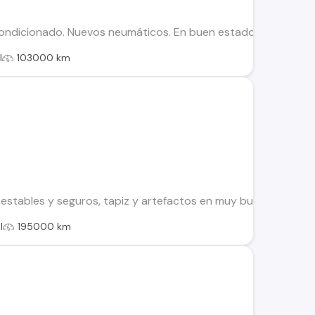
acondicionado. Nuevos neumáticos. En buen estado, con detall
l
103000 km
estables y seguros, tapiz y artefactos en muy buen estado,
l
195000 km