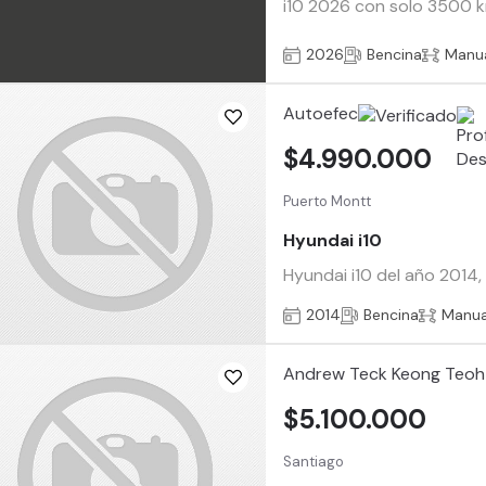
i10 2026 con solo 3500 k
2026
Bencina
Manu
Autoefec
$4.990.000
Puerto Montt
Hyundai i10
Hyundai i10 del año 2014,
2014
Bencina
Manua
Andrew Teck Keong Teoh
$5.100.000
Santiago