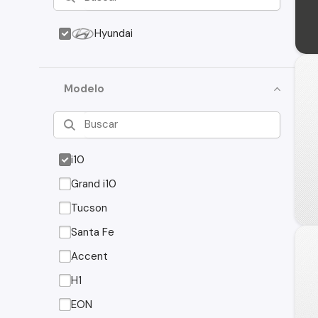
Hyundai
Modelo
i10
Grand i10
Tucson
Santa Fe
Accent
H1
EON