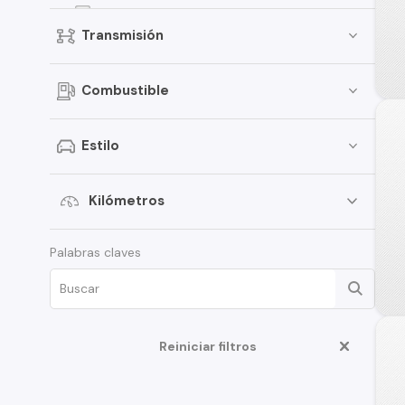
Elantra
Transmisión
Creta
Porter
Combustible
i30
i20
Estilo
Santamo
Verna
Kilómetros
Venue
Palabras claves
HD35
Veloster
Creta Grand
Reiniciar filtros
Galloper
Grand i-10 Sedán