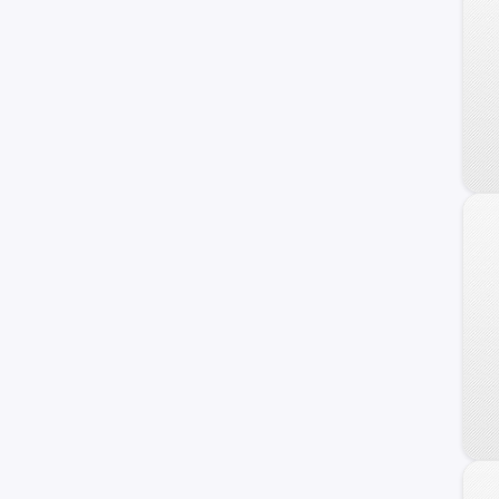
Veracruz
Azera
Coupe
Genesis
HCD-7
Ioniq
i40
ix20