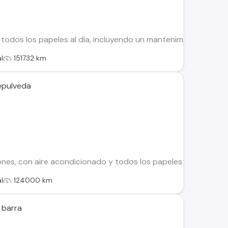
todos los papeles al día, incluyendo un mantenimiento comple
l
151732 km
epulveda
es, con aire acondicionado y todos los papeles al día.
l
124000 km
 barra