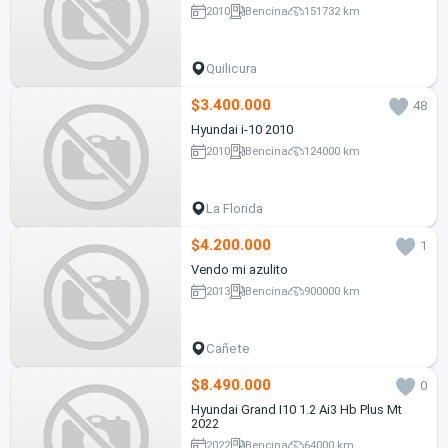
2010
Bencina
151732 km
Quilicura
$3.400.000
48
Hyundai i-10 2010
2010
Bencina
124000 km
La Florida
$4.200.000
1
Vendo mi azulito
2013
Bencina
900000 km
Cañete
$8.490.000
0
Hyundai Grand I10 1.2 Ai3 Hb Plus Mt
2022
2022
Bencina
64000 km