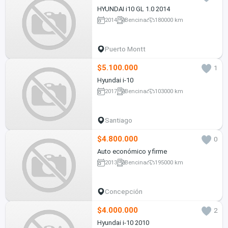
HYUNDAI i10 GL 1.0 2014
2014
Bencina
180000 km
Puerto Montt
$5.100.000
1
Hyundai i-10
2017
Bencina
103000 km
Santiago
$4.800.000
0
Auto económico y firme
2013
Bencina
195000 km
Concepción
$4.000.000
2
Hyundai i-10 2010