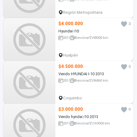
Región Metropolitana
$4.000.000
3
Hyundai i10
2013
Bencina
98000 km
Hualpén
$4.500.000
5
Vendo HYUNDAI I-10 2013
2013
Bencina
96860 km
Coquimbo
$3.000.000
9
Vendo hyndai i10 2013
2013
Bencina
169000 km