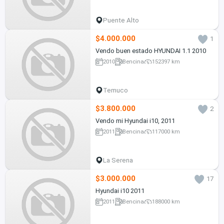
Puente Alto
$4.000.000
1
Vendo buen estado HYUNDAI 1.1 2010
2010
Bencina
152397 km
Temuco
$3.800.000
2
Vendo mi Hyundai i10, 2011
2011
Bencina
117000 km
La Serena
$3.000.000
17
Hyundai i10 2011
2011
Bencina
188000 km