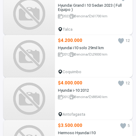
Hyundai Grand I 10 Sedan 2023 ( Full
Equipo )
2023
Bencina
61700 km
Talca
$4.200.000
12
Hyundai i10 solo 29mil km
2012
Bencina
29000 km
Coquimbo
$4.000.000
12
Hyundai i-10 2012
2012
Bencina
88540 km
Antofagasta
$3.500.000
5
Hermoso Hyundai I10