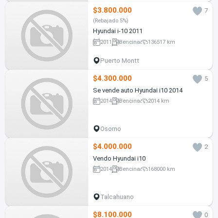
$3.800.000
7
(Rebajado 5%)
Hyundai i-10 2011
2011
Bencina
136517 km
Puerto Montt
$4.300.000
5
Se vende auto Hyundai i10 2014
2014
Bencina
2014 km
Osorno
$4.000.000
2
Vendo Hyundai i10
2014
Bencina
168000 km
Talcahuano
$8.100.000
0