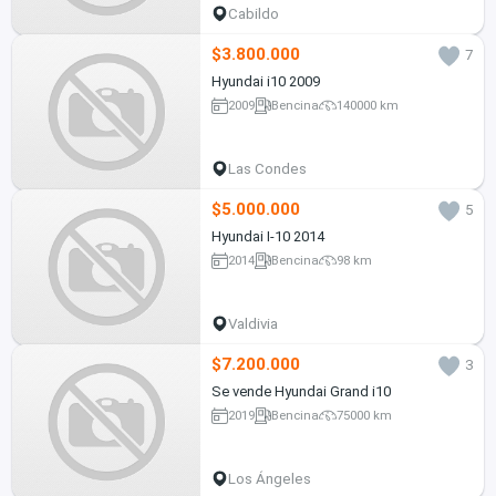
Cabildo
$3.800.000
7
Hyundai i10 2009
2009
Bencina
140000 km
Las Condes
$5.000.000
5
Hyundai I-10 2014
2014
Bencina
98 km
Valdivia
$7.200.000
3
Se vende Hyundai Grand i10
2019
Bencina
75000 km
Los Ángeles