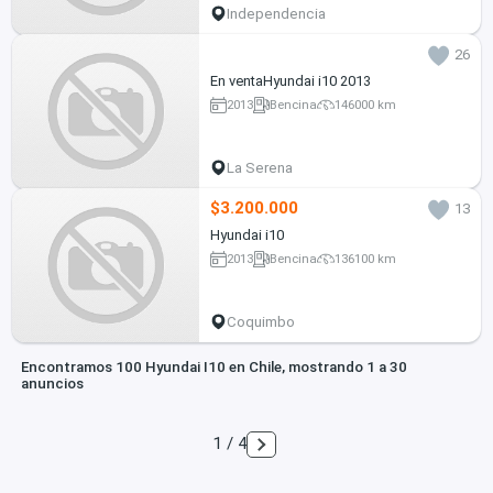
Independencia
26
En ventaHyundai i10 2013
2013
Bencina
146000 km
La Serena
$3.200.000
13
Hyundai i10
2013
Bencina
136100 km
Coquimbo
Encontramos 100 Hyundai I10 en Chile, mostrando 1 a 30
anuncios
1 / 4