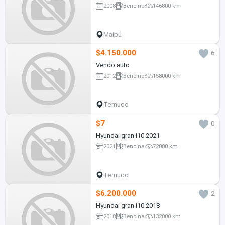
2008
Bencina
146800 km
Maipú
$4.150.000
6
Vendo auto
2012
Bencina
158000 km
Temuco
$7
0
Hyundai gran i10 2021
2021
Bencina
72000 km
Temuco
$6.200.000
2
Hyundai gran i10 2018
2018
Bencina
132000 km