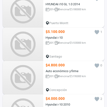
HYUNDAI i10 GL 1.0 2014
2014
Bencina
180000 km
Puerto Montt
$5.100.000
1
Hyundai i-10
2017
Bencina
103000 km
Santiago
$4.800.000
0
Auto económico y firme
2013
Bencina
195000 km
Concepción
$4.000.000
2
Hyundai i-10 2010