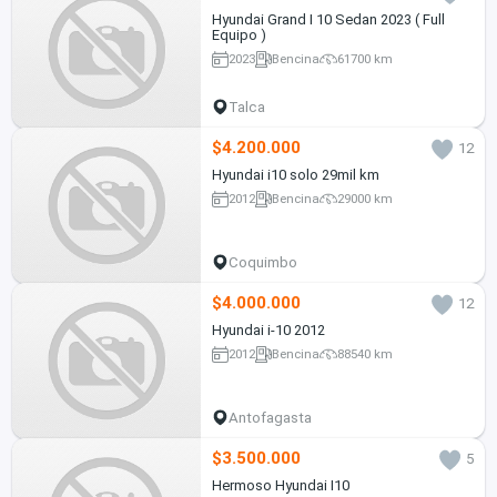
Hyundai Grand I 10 Sedan 2023 ( Full
Equipo )
2023
Bencina
61700 km
Talca
$4.200.000
12
Hyundai i10 solo 29mil km
2012
Bencina
29000 km
Coquimbo
$4.000.000
12
Hyundai i-10 2012
2012
Bencina
88540 km
Antofagasta
$3.500.000
5
Hermoso Hyundai I10