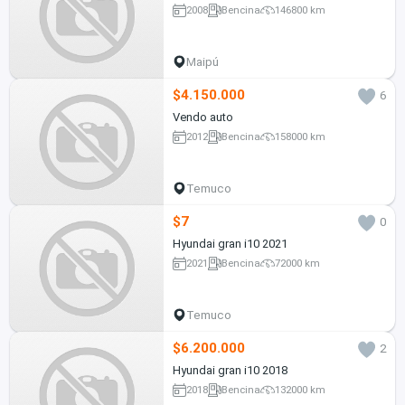
2008
Bencina
146800 km
Maipú
$4.150.000
6
Vendo auto
2012
Bencina
158000 km
Temuco
$7
0
Hyundai gran i10 2021
2021
Bencina
72000 km
Temuco
$6.200.000
2
Hyundai gran i10 2018
2018
Bencina
132000 km