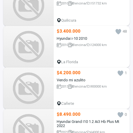
2010
Bencina
151732 km
Quilicura
$3.400.000
48
Hyundai i-10 2010
2010
Bencina
124000 km
La Florida
$4.200.000
1
Vendo mi azulito
2013
Bencina
900000 km
Cañete
$8.490.000
0
Hyundai Grand I10 1.2 Ai3 Hb Plus Mt
2022
2022
Bencina
64000 km