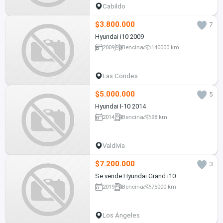
Cabildo
$3.800.000
7
Hyundai i10 2009
2009
Bencina
140000 km
Las Condes
$5.000.000
5
Hyundai I-10 2014
2014
Bencina
98 km
Valdivia
$7.200.000
3
Se vende Hyundai Grand i10
2019
Bencina
75000 km
Los Ángeles