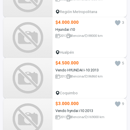
Región Metropolitana
$4.000.000
3
Hyundai i10
2013
Bencina
98000 km
Hualpén
$4.500.000
5
Vendo HYUNDAI I-10 2013
2013
Bencina
96860 km
Coquimbo
$3.000.000
9
Vendo hyndai i10 2013
2013
Bencina
169000 km