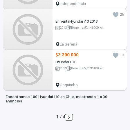
Independencia
26
En ventaHyundai i10 2013
2013
Bencina
146000 km
La Serena
$3.200.000
13
Hyundai i10
2013
Bencina
136100 km
Coquimbo
Encontramos 100 Hyundai I10 en Chile, mostrando 1 a 30
anuncios
1 / 4