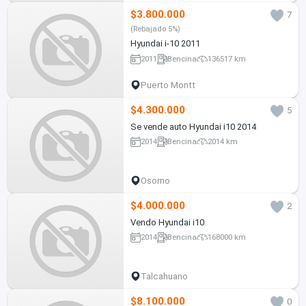
$3.800.000
7
(Rebajado 5%)
Hyundai i-10 2011
2011
Bencina
136517 km
Puerto Montt
$4.300.000
5
Se vende auto Hyundai i10 2014
2014
Bencina
2014 km
Osorno
$4.000.000
2
Vendo Hyundai i10
2014
Bencina
168000 km
Talcahuano
$8.100.000
0