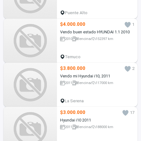
Puente Alto
$4.000.000
1
Vendo buen estado HYUNDAI 1.1 2010
2010
Bencina
152397 km
Temuco
$3.800.000
2
Vendo mi Hyundai i10, 2011
2011
Bencina
117000 km
La Serena
$3.000.000
17
Hyundai i10 2011
2011
Bencina
188000 km