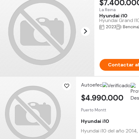
$7.400.00
La Reina
Hyundai i10
Hyundai Grand I10
2023
Bencina
Contactar a
Autoefec
$4.990.000
Puerto Montt
Hyundai i10
Hyundai i10 del año 2014,