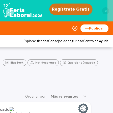
×
Publicar
Explorar tiendas
Consejos de seguridad
Centro de ayuda
BlueBook
Notificaciones
Guardar búsqueda
Ordenar por
Más relevantes