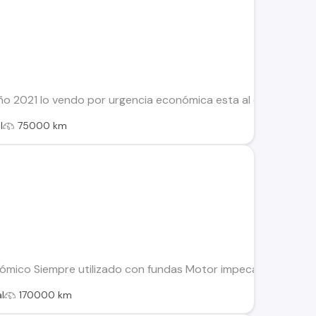
o 2021 lo vendo por urgencia económica esta al día interesad
l
75000 km
mico Siempre utilizado con fundas Motor impecable parte a l
l
170000 km