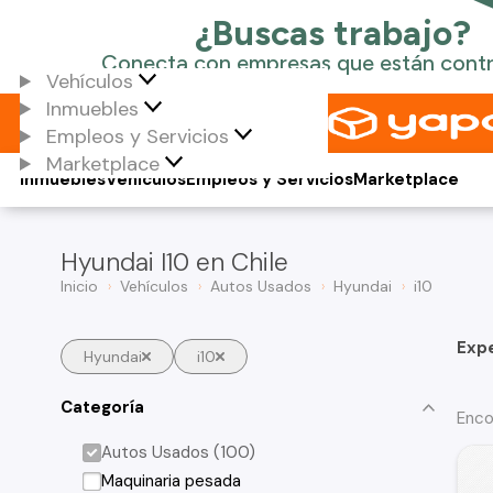
Vehículos
Inmuebles
Empleos y Servicios
Marketplace
Inmuebles
Vehículos
Empleos y Servicios
Marketplace
Hyundai I10 en Chile
Inicio
Vehículos
Autos Usados
Hyundai
i10
Exp
Hyundai
i10
Categoría
Enco
Autos Usados (100)
Maquinaria pesada