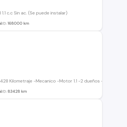
.1 c.c Sin ac. (Se puede instalar)
l
168000 km
3.428 Kilometraje -Mecanico -Motor 1.1 -2 dueños -$4.300.00
l
83428 km