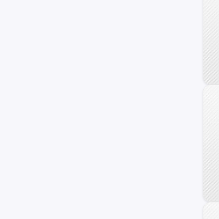
Veracruz
Azera
Coupe
Genesis
HCD-7
Ioniq
i40
ix20