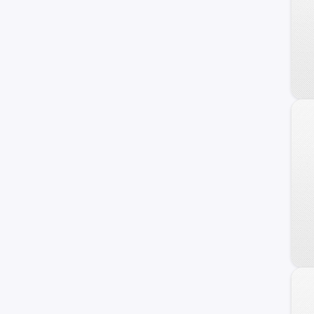
Staria
Terracan
Getz
H100
Sonata
Atos
Grand Santa Fe
Porter II
Genesis Coupe
Kona
Starex
Avante
Trajet