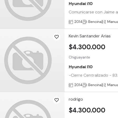
Hyundai i10
Comunicarse con Jaime al 1
2014
Bencina
Manua
Kevin Santander Arias
$4.300.000
Chiguayante
Hyundai I10
-Cierre Centralizado - 8
2014
Bencina
Manua
rodrigo
$4.300.000