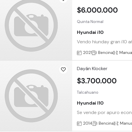
$6.000.000
Quinta Normal
Hyundai i10
Vendo hiunday gran i10 añ
2021
Bencina
Manua
Dayán Klocker
$3.700.000
Talcahuano
Hyundai I10
Se vende por apuro econó
2014
Bencina
Manua