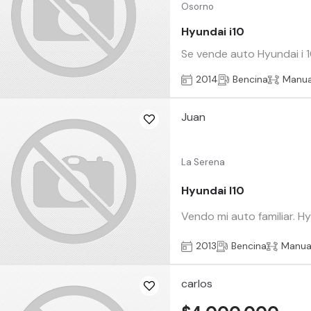
Osorno
Hyundai i10
Se vende auto Hyundai i 1
2014
Bencina
Manua
Juan
La Serena
Hyundai I10
Vendo mi auto familiar. H
2013
Bencina
Manua
carlos