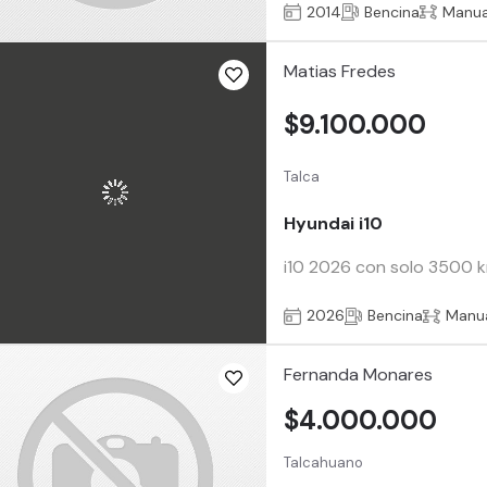
2014
Bencina
Manua
Matias Fredes
$9.100.000
Talca
Hyundai i10
i10 2026 con solo 3500 k
2026
Bencina
Manu
Fernanda Monares
$4.000.000
Talcahuano