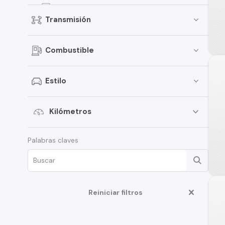
Elantra
Transmisión
Creta
Porter
Combustible
i30
Santamo
Estilo
i20
Verna
Kilómetros
Venue
Palabras claves
Grand i-10 Sedán
HD35
Veloster
Reiniciar filtros
Creta Grand
Galloper