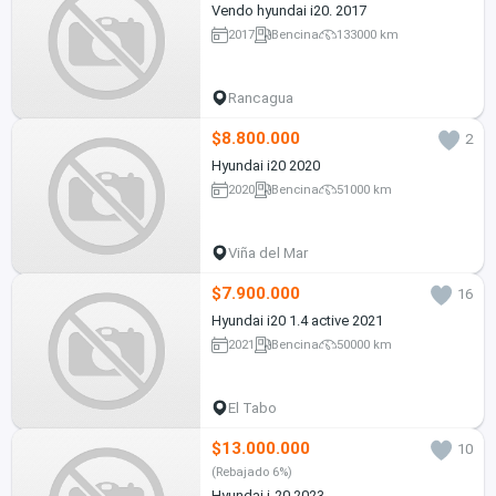
Vendo hyundai i20. 2017
2017
Bencina
133000 km
Rancagua
$8.800.000
2
Hyundai i20 2020
2020
Bencina
51000 km
Viña del Mar
$7.900.000
16
Hyundai i20 1.4 active 2021
2021
Bencina
50000 km
El Tabo
$13.000.000
10
(Rebajado 6%)
Hyundai i-20 2023