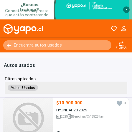
×
FILTRAR
Autos usados
Filtros aplicados
Autos Usados
$10.900.000
0
HYUNDAI I20 2025
2025
Bencina
43528 km