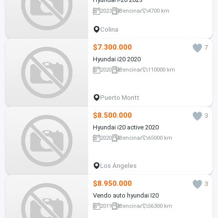
2023
Bencina
4700 km
Colina
$7.300.000
7
Hyundai i20 2020
2020
Bencina
110000 km
Puerto Montt
$8.500.000
3
Hyundai i20 active 2020
2020
Bencina
65000 km
Los Ángeles
$8.950.000
3
Vendo auto hyundai I20
2019
Bencina
56300 km