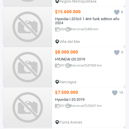
Región Metropolitana
$15.600.000
8
Hyundai i-20 bi3 1.4mt funk edition año
2024
2024
Bencina
800 km
Viña del Mar
$8.000.000
9
HYUNDAI i20 2019
2019
Bencina
87000 km
Rancagua
$7.500.000
19
Hyundai I-20 2019
2019
Bencina
55047 km
Punta Arenas