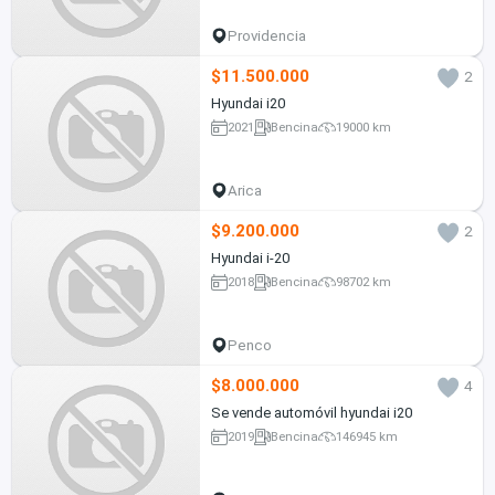
Providencia
$11.500.000
2
Hyundai i20
2021
Bencina
19000 km
Arica
$9.200.000
2
Hyundai i-20
2018
Bencina
98702 km
Penco
$8.000.000
4
Se vende automóvil hyundai i20
2019
Bencina
146945 km