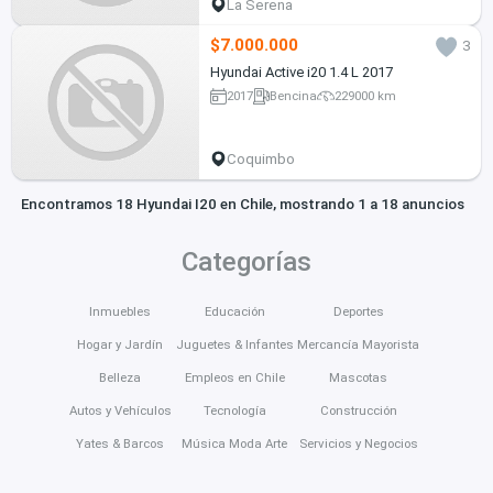
La Serena
$7.000.000
3
Hyundai Active i20 1.4 L 2017
2017
Bencina
229000 km
Coquimbo
Encontramos 18 Hyundai I20 en Chile, mostrando 1 a 18 anuncios
Categorías
Inmuebles
Educación
Deportes
Hogar y Jardín
Juguetes & Infantes
Mercancía Mayorista
Belleza
Empleos en Chile
Mascotas
Autos y Vehículos
Tecnología
Construcción
Yates & Barcos
Música Moda Arte
Servicios y Negocios