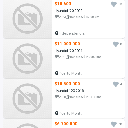
$10.600
15
Hyundai i20 2023
2023
Bencina
6000 km
Independencia
$11.000.000
6
Hyundai i20 2021
2021
Bencina
47000 km
Puerto Montt
$10.500.000
4
Hyundai i-20 2018
2018
Bencina
48316 km
Puerto Montt
$6.700.000
26