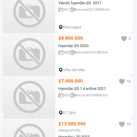
Vendo hyundai i20. 2017
2017
Bencina
133000 km
Rancagua
$8.800.000
2
Hyundai i20 2020
2020
Bencina
51000 km
Viña del Mar
$7.900.000
16
Hyundai i20 1.4 active 2021
2021
Bencina
50000 km
El Tabo
$13.000.000
10
(Rebajado 6%)
Hyundai i-20 2023