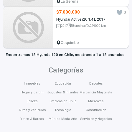
La Serena
$7.000.000
3
Hyundai Active i20 1.4 L 2017
2017
Bencina
229000 km
Coquimbo
Encontramos 18 Hyundai I20 en Chile, mostrando 1 a 18 anuncios
Categorías
Inmuebles
Educación
Deportes
Hogar y Jardín
Juguetes & Infantes
Mercancía Mayorista
Belleza
Empleos en Chile
Mascotas
Autos y Vehículos
Tecnología
Construcción
Yates & Barcos
Música Moda Arte
Servicios y Negocios