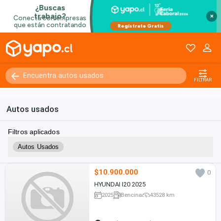
×
FILTRAR
Autos usados
Filtros aplicados
Autos Usados
$10.900.000
0
HYUNDAI I20 2025
2025
Bencina
43528 km