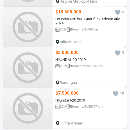
Región Metropolitana
$15.600.000
8
Hyundai i-20 bi3 1.4mt funk edition año
2024
2024
Bencina
800 km
Viña del Mar
$8.000.000
9
HYUNDAI i20 2019
2019
Bencina
87000 km
Rancagua
$7.500.000
19
Hyundai I-20 2019
2019
Bencina
55047 km
Punta Arenas