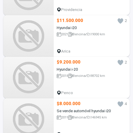
Providencia
$11.500.000
2
Hyundai i20
2021
Bencina
19000 km
Arica
$9.200.000
2
Hyundai i-20
2018
Bencina
98702 km
Penco
$8.000.000
4
Se vende automóvil hyundai i20
2019
Bencina
146945 km