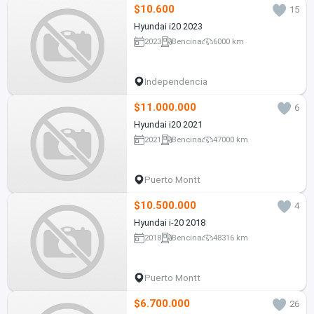
$10.600
15
Hyundai i20 2023
2023
Bencina
6000 km
Independencia
$11.000.000
6
Hyundai i20 2021
2021
Bencina
47000 km
Puerto Montt
$10.500.000
4
Hyundai i-20 2018
2018
Bencina
48316 km
Puerto Montt
$6.700.000
26