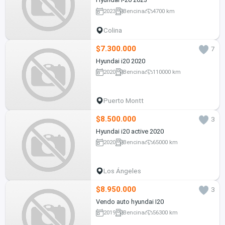
2023
Bencina
4700 km
Colina
$7.300.000
7
Hyundai i20 2020
2020
Bencina
110000 km
Puerto Montt
$8.500.000
3
Hyundai i20 active 2020
2020
Bencina
65000 km
Los Ángeles
$8.950.000
3
Vendo auto hyundai I20
2019
Bencina
56300 km