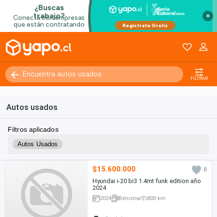
×
FILTRAR
Autos usados
Filtros aplicados
Autos Usados
$15.600.000
8
Hyundai i-20 bi3 1.4mt funk edition año
2024
2024
Bencina
800 km