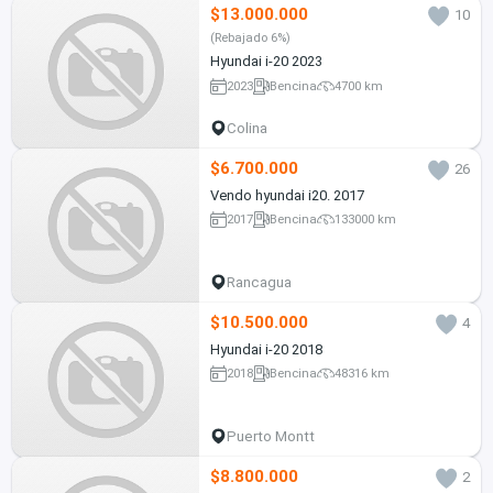
$13.000.000
10
(Rebajado 6%)
Hyundai i-20 2023
2023
Bencina
4700 km
Colina
$6.700.000
26
Vendo hyundai i20. 2017
2017
Bencina
133000 km
Rancagua
$10.500.000
4
Hyundai i-20 2018
2018
Bencina
48316 km
Puerto Montt
$8.800.000
2