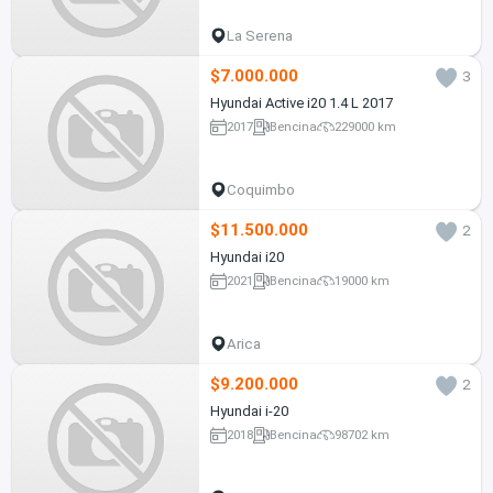
La Serena
$7.000.000
3
Hyundai Active i20 1.4 L 2017
2017
Bencina
229000 km
Coquimbo
$11.500.000
2
Hyundai i20
2021
Bencina
19000 km
Arica
$9.200.000
2
Hyundai i-20
2018
Bencina
98702 km