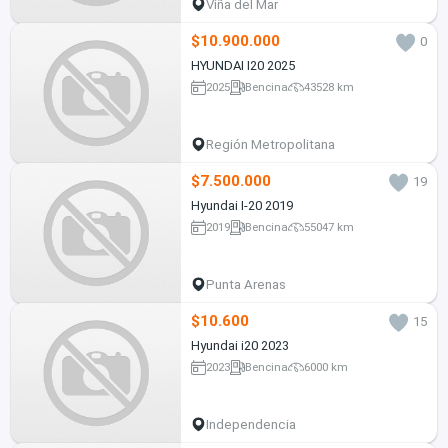
Viña del Mar
$10.900.000
0
HYUNDAI I20 2025
2025
Bencina
43528 km
Región Metropolitana
$7.500.000
19
Hyundai I-20 2019
2019
Bencina
55047 km
Punta Arenas
$10.600
15
Hyundai i20 2023
2023
Bencina
6000 km
Independencia