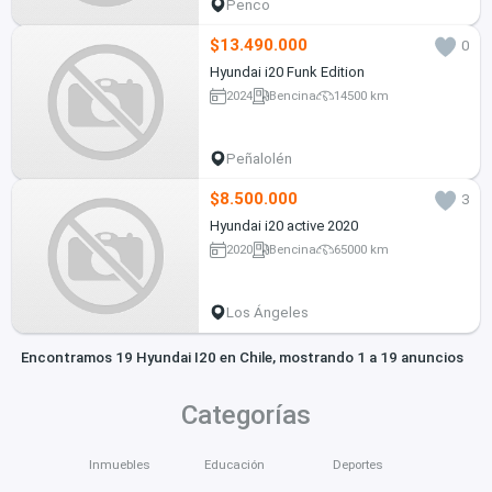
Penco
$13.490.000
0
Hyundai i20 Funk Edition
2024
Bencina
14500 km
Peñalolén
$8.500.000
3
Hyundai i20 active 2020
2020
Bencina
65000 km
Los Ángeles
Encontramos 19 Hyundai I20 en Chile, mostrando 1 a 19 anuncios
Categorías
Inmuebles
Educación
Deportes