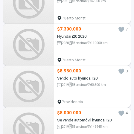
2021
Bencina
47000 km
Puerto Montt
$7.300.000
7
Hyundai i20 2020
2020
Bencina
110000 km
Puerto Montt
$8.950.000
3
Vendo auto hyundai I20
2019
Bencina
56300 km
Providencia
$8.000.000
4
Se vende automóvil hyundai i20
2019
Bencina
146945 km