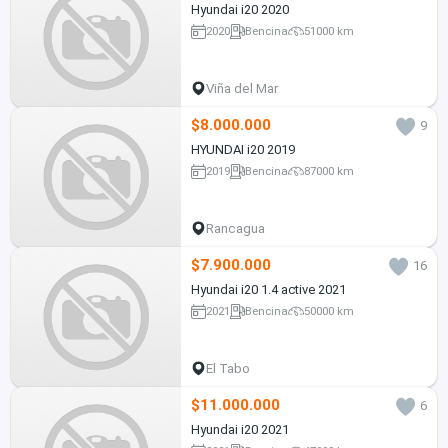
Hyundai i20 2020
2020
Bencina
51000 km
Viña del Mar
$8.000.000
9
HYUNDAI i20 2019
2019
Bencina
87000 km
Rancagua
$7.900.000
16
Hyundai i20 1.4 active 2021
2021
Bencina
50000 km
El Tabo
$11.000.000
6
Hyundai i20 2021