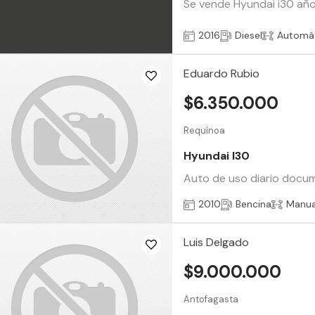
Se vende Hyundai i30 año
2016
Diesel
Automá
Eduardo Rubio
$6.350.000
Requínoa
Hyundai I30
Auto de uso diario docume
2010
Bencina
Manua
Luis Delgado
$9.000.000
Antofagasta