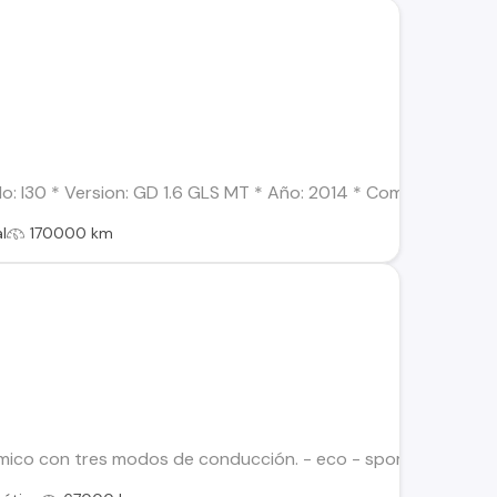
: I30 * Version: GD 1.6 GLS MT * Año: 2014 * Combustible: Ben
l
170000 km
ico con tres modos de conducción. - eco - sport - normal 