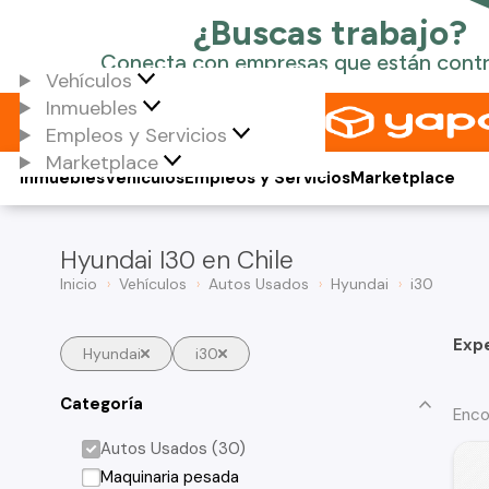
Vehículos
Inmuebles
Empleos y Servicios
Marketplace
Inmuebles
Vehículos
Empleos y Servicios
Marketplace
Hyundai I30 en Chile
Inicio
Vehículos
Autos Usados
Hyundai
i30
Exp
Hyundai
i30
Categoría
Enco
Autos Usados (30)
Maquinaria pesada