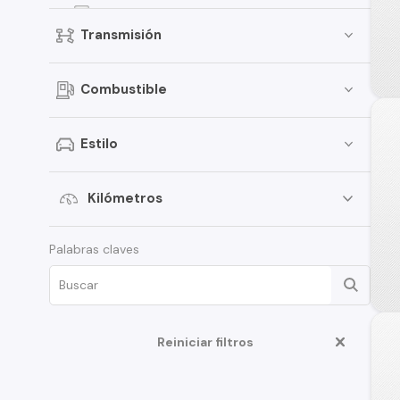
EON
Transmisión
Elantra
Creta
Combustible
Porter
Santamo
Estilo
i20
Verna
Kilómetros
Venue
Palabras claves
Grand i-10 Sedán
HD35
Veloster
Reiniciar filtros
Creta Grand
Galloper