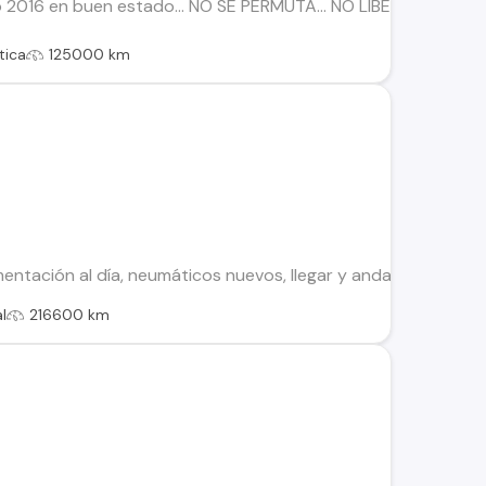
 2016 en buen estado… NO SE PERMUTA… NO LIBERADO… Caracter
tica
125000 km
ntación al día, neumáticos nuevos, llegar y andar,transferenc
l
216600 km