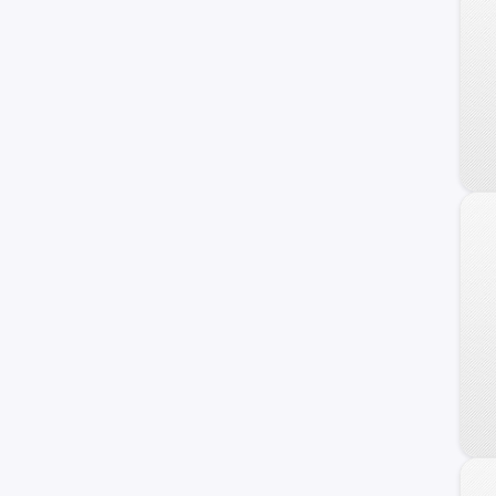
Veracruz
Azera
Coupe
Genesis
HCD-7
Ioniq
i40
ix20