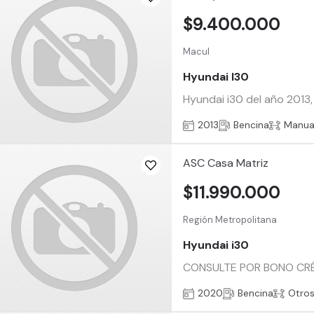
$9.400.000
Macul
Hyundai I30
Hyundai i30 del año 2013,
2013
Bencina
Manua
ASC Casa Matriz
$11.990.000
Región Metropolitana
Hyundai i30
CONSULTE POR BONO CRÉDI
2020
Bencina
Otro