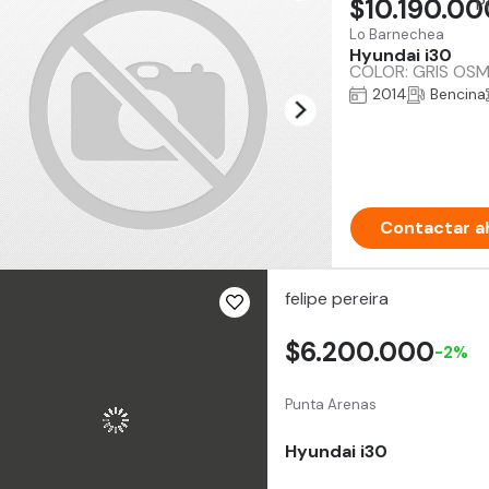
$10.190.00
Lo Barnechea
Hyundai i30
COLOR: GRIS OSMI
2014
Bencina
Contactar a
felipe pereira
$6.200.000
-2%
Punta Arenas
Hyundai i30