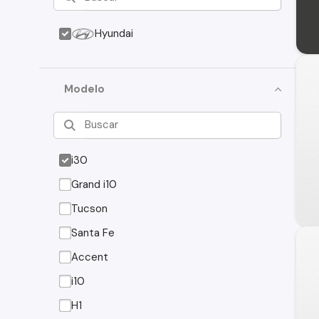
Hyundai
Modelo
i30
Grand i10
Tucson
Santa Fe
Accent
i10
H1