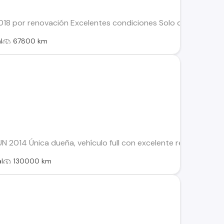
18 por renovación Excelentes condiciones Solo detalles esté
l
67800 km
UN 2014 Única dueña, vehículo full con excelente rendimiento
l
130000 km