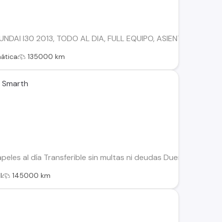
DAI I30 2013, TODO AL DIA, FULL EQUIPO, ASIENTOS DE CUE
ática
135000 km
a Smarth
peles al día Transferible sin multas ni deudas Dueño directo 
l
145000 km