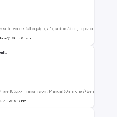
sello verde, full equipo, a/c, automático, tapiz cuero, espejos r
tica
60000 km
ello
traje 165xxx Transmisión : Manual (6marchas) Bencinero Frenos 
l
165000 km