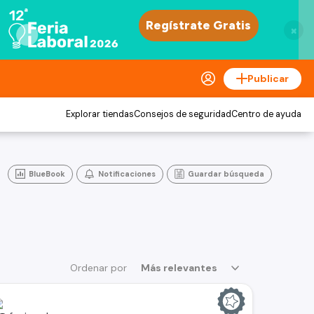
×
Publicar
Explorar tiendas
Consejos de seguridad
Centro de ayuda
BlueBook
Notificaciones
Guardar búsqueda
Ordenar por
Más relevantes