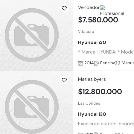
Vendedor
$7.580.000
Vitacura
Hyundai i30
* Marca: HYUNDAI * Modelo
2014
Bencina
Manua
Matias byers
$12.800.000
Las Condes
Hyundai i30
Excelente estado, económ