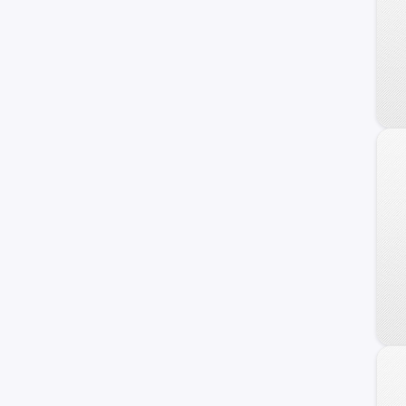
Staria
Terracan
Getz
H100
Sonata
Atos
Grand Santa Fe
Porter II
Genesis Coupe
Kona
Starex
Avante
Trajet