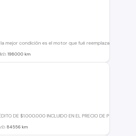
 la mejor condición es el motor que fué reemplazado a princip
l
198000 km
TO DE $1.000.000 INCLUIDO EN EL PRECIO DE PUBLICACIÓN. Con
s
84556 km