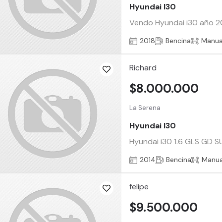
Hyundai I30
Vendo Hyundai i30 año 20
2018
Bencina
Manua
Richard
$8.000.000
La Serena
Hyundai I30
Hyundai i30 1.6 GLS GD S
2014
Bencina
Manua
felipe
$9.500.000