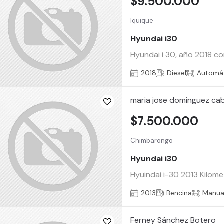
$9.500.000
Iquique
Hyundai i30
Hyundai i 30, año 2018 con 
2018
Diesel
Automá
maria jose dominguez cab
$7.500.000
Chimbarongo
Hyundai i30
Hyuindai i-30 2013 Kilome
2013
Bencina
Manua
Ferney Sánchez Botero