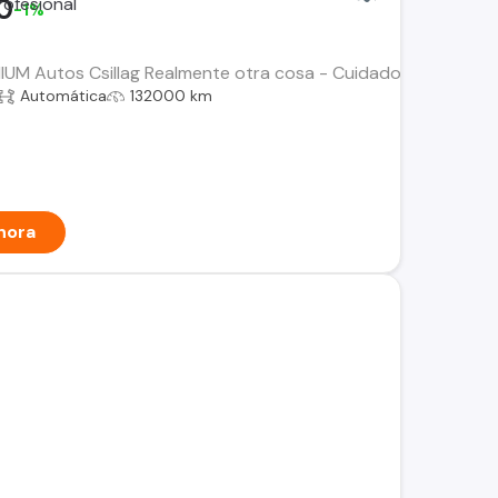
0
-1%
UM Autos Csillag Realmente otra cosa - Cuidado absolutmente 
Automática
132000 km
hora