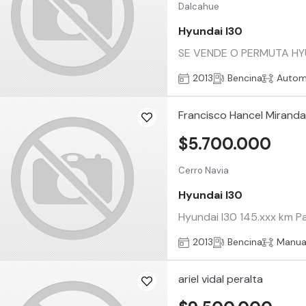
Dalcahue
Hyundai I30
SE VENDE O PERMUTA HYUN
2013
Bencina
Autom
Francisco Hancel Mirand
$5.700.000
Cerro Navia
Hyundai I30
Hyundai I30 145.xxx km Pa
2013
Bencina
Manua
ariel vidal peralta