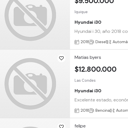
$9.500.000
Iquique
Hyundai i30
Hyundai i 30, año 2018 con 
2018
Diesel
Automá
Matias byers
$12.800.000
Las Condes
Hyundai i30
Excelente estado, económ
2018
Bencina
Autom
felipe