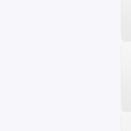
Staria
Atos
Galloper
Getz
H100
Sonata
Grand Santa Fe
Porter II
Genesis Coupe
Kona
Starex
Avante
Trajet