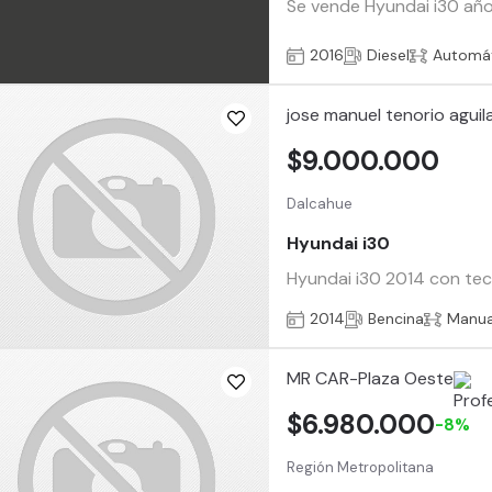
Se vende Hyundai i30 año
2016
Diesel
Automá
jose manuel tenorio aguil
$9.000.000
Dalcahue
Hyundai i30
Hyundai i30 2014 con tec
2014
Bencina
Manua
MR CAR-Plaza Oeste
$6.980.000
-8%
Región Metropolitana