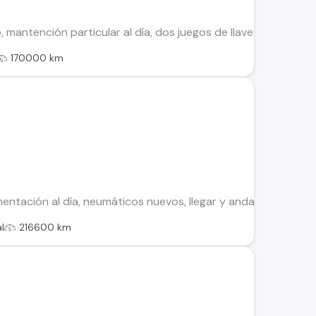
 mantención particular al día, dos juegos de llaves, aire aco
170000 km
ntación al día, neumáticos nuevos, llegar y andar,transferenc
l
216600 km