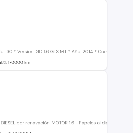
: I30 * Version: GD 1.6 GLS MT * Año: 2014 * Combustible: Ben
l
170000 km
ESEL por renavación. MOTOR 1.6 - Papeles al dia hasta 2024 -