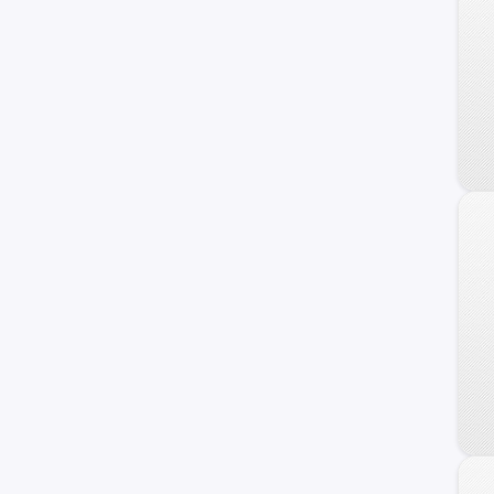
Veracruz
Azera
Coupe
Genesis
HCD-7
Ioniq
i40
ix20