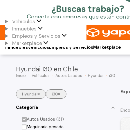
Vehículos
Inmuebles
Empleos y Servicios
Marketplace
Inmuebles
Vehículos
Empleos y Servicios
Marketplace
Hyundai I30 en Chile
Inicio
Vehículos
Autos Usados
Hyundai
i30
Exp
Hyundai
i30
Categoría
Enco
Autos Usados (31)
Maquinaria pesada