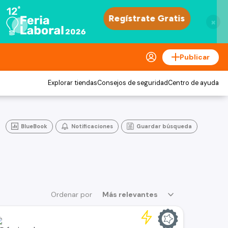
×
Publicar
Explorar tiendas
Consejos de seguridad
Centro de ayuda
BlueBook
Notificaciones
Guardar búsqueda
Ordenar por
Más relevantes