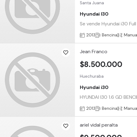
Santa Juana
Hyundai I30
Se vende Hyundai i30 Full
2013
Bencina
Manua
Jean Franco
$8.500.000
Huechuraba
Hyundai i30
HYUNDAI I30 1.6 GD BENCI
2013
Bencina
Manua
ariel vidal peralta