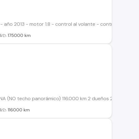
 - año 2013 - motor 1.8 - control al volante - control crucer
l
175000 km
NA (NO techo panorámico) 116.000 km 2 dueños 2013 Extras: 
l
116000 km