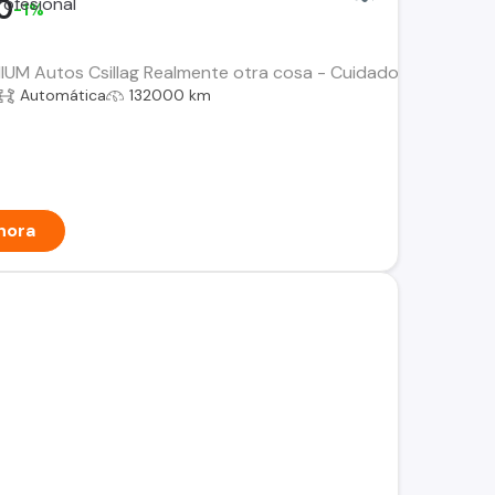
0
-1%
UM Autos Csillag Realmente otra cosa - Cuidado absolutmente 
Automática
132000 km
hora