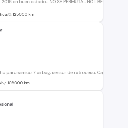
 2016 en buen estado… NO SE PERMUTA… NO LIBERADO… Caracter
tica
125000 km
ar
ho paronamico 7 airbag. sensor de retroceso. Caja sexta. más
l
108000 km