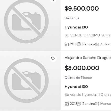
$9.500.000
Dalcahue
Hyundai I30
SE VENDE O PERMUTA HYUN
2013
Bencina
Autom
Alejandro Sanche Drogue
$8.000.000
Quinta de Tilcoco
Hyundai I30
Se vende hyundai i30 en 
2013
Bencina
Manua