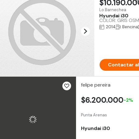
$10.190.00
Lo Barnechea
Hyundai i30
COLOR: GRIS OSMI
2014
Bencina
Contactar a
felipe pereira
$6.200.000
-2%
Punta Arenas
Hyundai i30