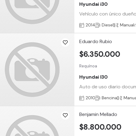
Hyundai i30
Vehículo con único dueño,
2014
Diesel
Manual
Eduardo Rubio
$6.350.000
Requínoa
Hyundai I30
Auto de uso diario docume
2010
Bencina
Manua
Benjamin Mellado
$8.800.000