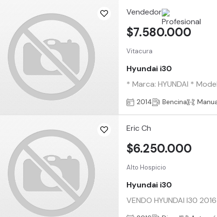
Vendedor
$7.580.000
Vitacura
Hyundai i30
* Marca: HYUNDAI * Modelo
2014
Bencina
Manua
Eric Ch
$6.250.000
Alto Hospicio
Hyundai i30
VENDO HYUNDAI I30 2016 DI