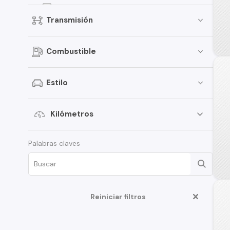
EON
Transmisión
Elantra
Creta
Combustible
Porter
Santamo
Estilo
Verna
i20
Kilómetros
Venue
Palabras claves
Grand i-10 Sedán
HD35
Terracan
Reiniciar filtros
Veloster
Creta Grand