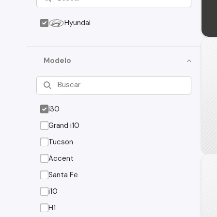
Hyundai
Modelo
i30
Grand i10
Tucson
Accent
Santa Fe
i10
H1