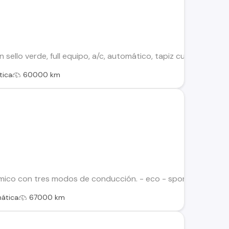
sello verde, full equipo, a/c, automático, tapiz cuero, espejos r
tica
60000 km
ico con tres modos de conducción. - eco - sport - normal 
ática
67000 km