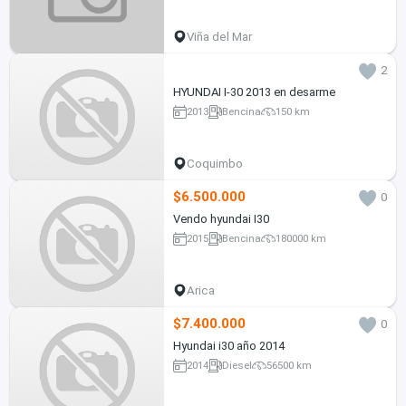
Viña del Mar
2
HYUNDAI I-30 2013 en desarme
2013
Bencina
150 km
Coquimbo
$6.500.000
0
Vendo hyundai I30
2015
Bencina
180000 km
Arica
$7.400.000
0
Hyundai i30 año 2014
2014
Diesel
56500 km