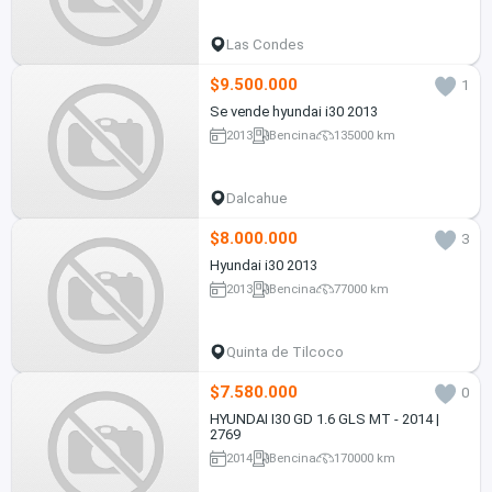
Las Condes
$9.500.000
1
Se vende hyundai i30 2013
2013
Bencina
135000 km
Dalcahue
$8.000.000
3
Hyundai i30 2013
2013
Bencina
77000 km
Quinta de Tilcoco
$7.580.000
0
HYUNDAI I30 GD 1.6 GLS MT - 2014 |
2769
2014
Bencina
170000 km