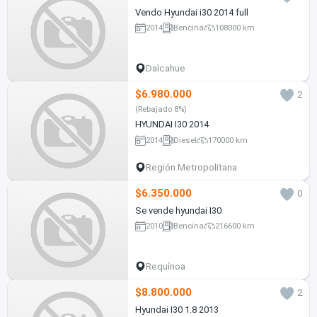
Vendo Hyundai i30 2014 full
2014
Bencina
108000 km
Dalcahue
$6.980.000
2
(Rebajado 8%)
HYUNDAI I30 2014
2014
Diesel
170000 km
Región Metropolitana
$6.350.000
0
Se vende hyundai I30
2010
Bencina
216600 km
Requínoa
$8.800.000
2
Hyundai I30 1.8 2013