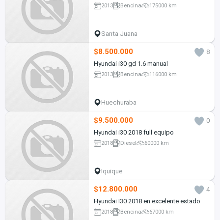
2013
Bencina
175000 km
Santa Juana
$8.500.000
8
Hyundai i30 gd 1.6 manual
2013
Bencina
116000 km
Huechuraba
$9.500.000
0
Hyundai i30 2018 full equipo
2018
Diesel
60000 km
Iquique
$12.800.000
4
Hyundai I30 2018 en excelente estado
2018
Bencina
67000 km