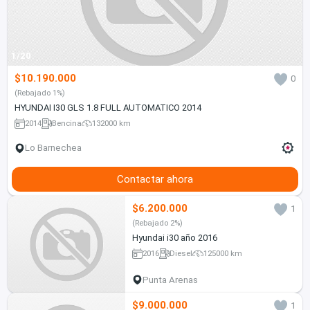
1/20
$10.190.000
0
(Rebajado 1%)
HYUNDAI I30 GLS 1.8 FULL AUTOMATICO 2014
2014
Bencina
132000 km
Lo Barnechea
Contactar ahora
$6.200.000
1
(Rebajado 2%)
Hyundai i30 año 2016
2016
Diesel
125000 km
Punta Arenas
$9.000.000
1