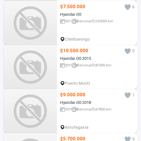
$7.500.000
6
Hyundai i30
2013
Bencina
165000 km
Chimbarongo
$10.500.000
0
Hyundai i30 2015
2015
Bencina
87000 km
Puerto Montt
$9.000.000
1
Hyundai i30 2018
2018
Bencina
67800 km
Antofagasta
$5.700.000
9