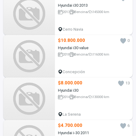
Hyundai i30 2013
2013
Bencina
145000 km
Cerro Navia
$10.800.000
0
Hyundai i30 value
2018
Bencina
116000 km
Concepción
$8.000.000
13
Hyundai i30
2014
Bencina
130000 km
La Serena
$4.700.000
6
Hyundai i-30 2011