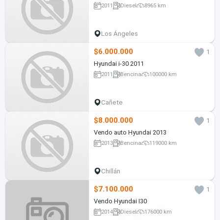
2011
Diesel
8965 km
Los Ángeles
$6.000.000
1
Hyundai i-30 2011
2011
Bencina
100000 km
Cañete
$8.000.000
1
Vendo auto Hyundai 2013
2013
Bencina
119000 km
Chillán
$7.100.000
1
Vendo Hyundai I30
2014
Diesel
176000 km