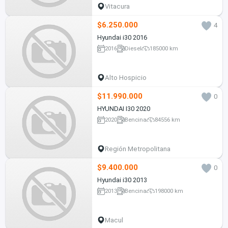
Vitacura
$6.250.000
4
Hyundai i30 2016
2016
Diesel
185000 km
Alto Hospicio
$11.990.000
0
HYUNDAI I30 2020
2020
Bencina
84556 km
Región Metropolitana
$9.400.000
0
Hyundai i30 2013
2013
Bencina
198000 km
Macul