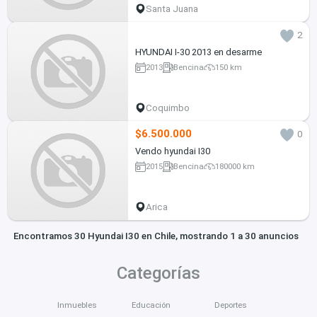
Santa Juana
2
HYUNDAI I-30 2013 en desarme
2013
Bencina
150 km
Coquimbo
$6.500.000
0
Vendo hyundai I30
2015
Bencina
180000 km
Arica
Encontramos 30 Hyundai I30 en Chile, mostrando 1 a 30 anuncios
Categorías
Inmuebles
Educación
Deportes