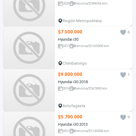
2020
Bencina
84556 km
Región Metropolitana
$7.500.000
6
Hyundai i30
2013
Bencina
165000 km
Chimbarongo
$9.000.000
1
Hyundai i30 2018
2018
Bencina
67800 km
Antofagasta
$5.700.000
9
Hyundai i30 2013
2013
Bencina
145000 km