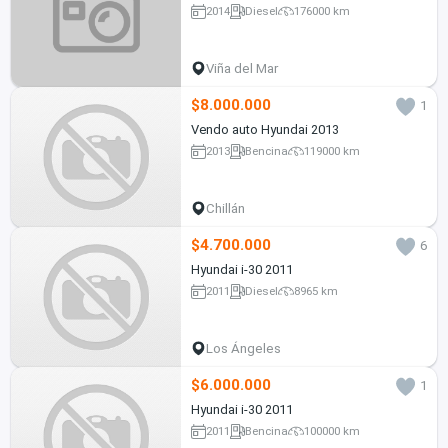
2014
Diesel
176000 km
Viña del Mar
$8.000.000
1
Vendo auto Hyundai 2013
2013
Bencina
119000 km
Chillán
$4.700.000
6
Hyundai i-30 2011
2011
Diesel
8965 km
Los Ángeles
$6.000.000
1
Hyundai i-30 2011
2011
Bencina
100000 km