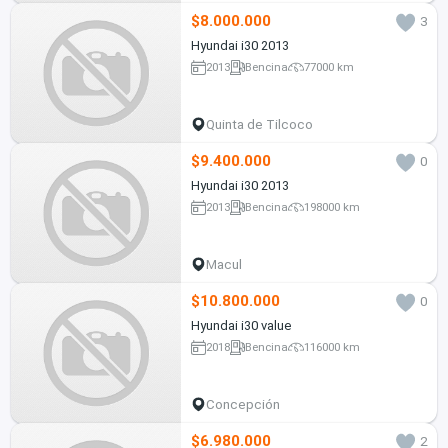
$8.000.000
3
Hyundai i30 2013
2013
Bencina
77000 km
Quinta de Tilcoco
$9.400.000
0
Hyundai i30 2013
2013
Bencina
198000 km
Macul
$10.800.000
0
Hyundai i30 value
2018
Bencina
116000 km
Concepción
$6.980.000
2