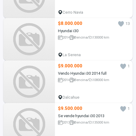
Cerro Navia
$8.000.000
13
Hyundai i30
2014
Bencina
130000 km
La Serena
$9.000.000
1
Vendo Hyundai i30 2014 full
2014
Bencina
108000 km
Dalcahue
$9.500.000
1
Se vende hyundai i30 2013
2013
Bencina
135000 km