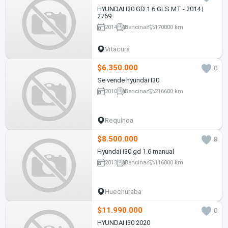
HYUNDAI I30 GD 1.6 GLS MT - 2014 |
2769
2014
Bencina
170000 km
Vitacura
$6.350.000
0
Se vende hyundai I30
2010
Bencina
216600 km
Requínoa
$8.500.000
8
Hyundai i30 gd 1.6 manual
2013
Bencina
116000 km
Huechuraba
$11.990.000
0
HYUNDAI I30 2020