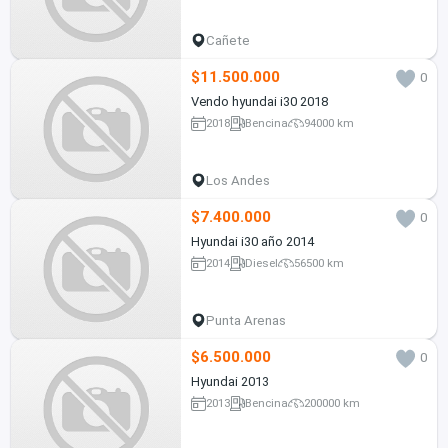
Cañete
$11.500.000
0
Vendo hyundai i30 2018
2018
Bencina
94000 km
Los Andes
$7.400.000
0
Hyundai i30 año 2014
2014
Diesel
56500 km
Punta Arenas
$6.500.000
0
Hyundai 2013
2013
Bencina
200000 km