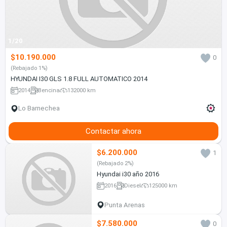
1/20
$10.190.000
0
(Rebajado 1%)
HYUNDAI I30 GLS 1.8 FULL AUTOMATICO 2014
2014
Bencina
132000 km
Lo Barnechea
Contactar ahora
$6.200.000
1
(Rebajado 2%)
Hyundai i30 año 2016
2016
Diesel
125000 km
Punta Arenas
$7.580.000
0