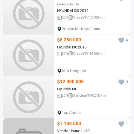
(Rebajado 8%)
HYUNDAI I30 2014
2014
Diesel
170000 km
Región Metropolitana
$6.250.000
4
Hyundai i30 2016
2016
Diesel
185000 km
Alto Hospicio
$12.000.000
0
Hyundai I30
2018
Bencina
92000 km
Los Andes
$7.100.000
1
Vendo Hyundai I30