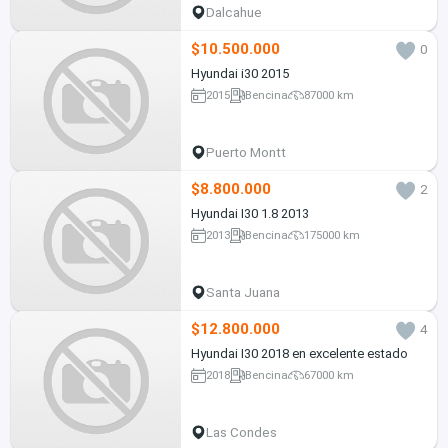
Dalcahue
$10.500.000
0
Hyundai i30 2015
2015
Bencina
87000 km
Puerto Montt
$8.800.000
2
Hyundai I30 1.8 2013
2013
Bencina
175000 km
Santa Juana
$12.800.000
4
Hyundai I30 2018 en excelente estado
2018
Bencina
67000 km
Las Condes