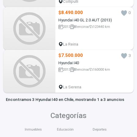
Collipulli
$8.490.000
0
Hyundai i40 GL 2.0 AUT (2013)
2013
Bencina
123440 km
La Reina
$7.500.000
3
Hyundai I40
2013
Bencina
160000 km
La Serena
Encontramos 3 Hyundai I40 en Chile, mostrando 1 a 3 anuncios
Categorías
Inmuebles
Educación
Deportes