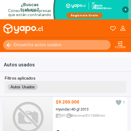
×
FILTRAR
Autos usados
Filtros aplicados
Autos Usados
$9.200.000
1
Hyundai i40 gl 2013
2013
Bencina
115000 km