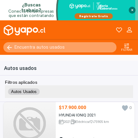
×
Kilómetros
0 - 250000+
FILTRAR
Autos usados
Filtros aplicados
Autos Usados
$17.900.000
0
HYUNDAI IONIQ 2021
2021
Eléctrico
75905 km