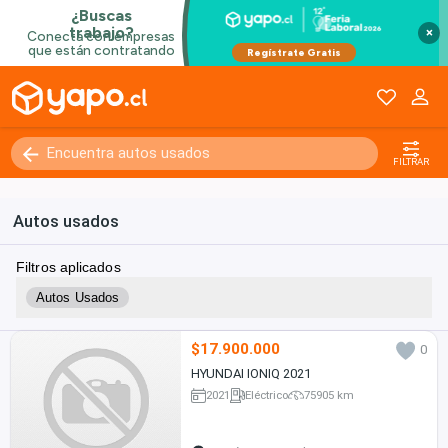
×
Kilómetros
0 - 250000+
FILTRAR
Autos usados
Filtros aplicados
Autos Usados
$17.900.000
0
HYUNDAI IONIQ 2021
2021
Eléctrico
75905 km