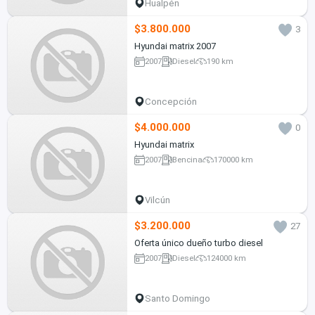
Hualpén
$3.800.000
3
Hyundai matrix 2007
2007
Diesel
190 km
Concepción
$4.000.000
0
Hyundai matrix
2007
Bencina
170000 km
Vilcún
$3.200.000
27
Oferta único dueño turbo diesel
2007
Diesel
124000 km
Santo Domingo