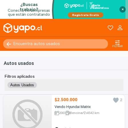
×
FILTRAR
Autos usados
Filtros aplicados
Autos Usados
$2.500.000
2
Vendo Hyundai Matrix
2003
Bencina
4542 km