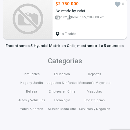
$2.750.000
0
Se vende hyundai
2002
Bencina
289500 km
La Florida
Encontramos 5 Hyundai Matrix en Chile, mostrando 1 a 5 anuncios
Categorías
Inmuebles
Educación
Deportes
Hogar y Jardín
Juguetes & Infantes
Mercancía Mayorista
Belleza
Empleos en Chile
Mascotas
Autos y Vehículos
Tecnología
Construcción
Yates & Barcos
Música Moda Arte
Servicios y Negocios