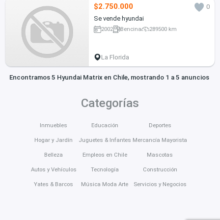
$2.750.000
0
Se vende hyundai
2002
Bencina
289500 km
La Florida
Encontramos 5 Hyundai Matrix en Chile, mostrando 1 a 5 anuncios
Categorías
Inmuebles
Educación
Deportes
Hogar y Jardín
Juguetes & Infantes
Mercancía Mayorista
Belleza
Empleos en Chile
Mascotas
Autos y Vehículos
Tecnología
Construcción
Yates & Barcos
Música Moda Arte
Servicios y Negocios