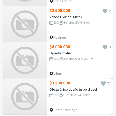
Concepción
$2.500.000
2
Vendo Hyundai Matrix
2003
Bencina
4542 km
Hualpén
$4.000.000
0
Hyundai matrix
2007
Bencina
170000 km
Vilcún
$3.200.000
27
Oferta único dueño turbo diesel
2007
Diesel
124000 km
Santo Domingo