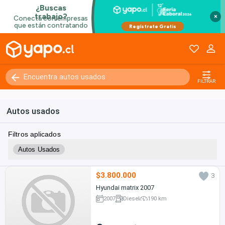
×
FILTRAR
Autos usados
Filtros aplicados
Autos Usados
$3.800.000
3
Hyundai matrix 2007
2007
Diesel
190 km