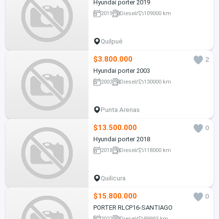
Hyundai porter 2019
2019
Diesel
109000 km
Quilpué
$3.800.000
2
Hyundai porter 2003
2003
Diesel
130000 km
Punta Arenas
$13.500.000
0
Hyundai porter 2018
2018
Diesel
118000 km
Quilicura
$15.800.000
0
PORTER RLCP16-SANTIAGO
2022
Diesel
89993 km