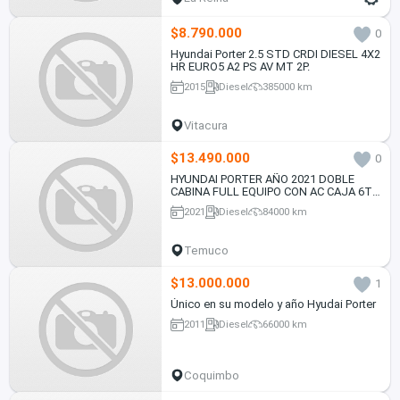
$8.790.000
0
Hyundai Porter 2.5 STD CRDI DIESEL 4X2
HR EURO5 A2 PS AV MT 2P.
2015
Diesel
385000 km
Vitacura
$13.490.000
0
HYUNDAI PORTER AÑO 2021 DOBLE
CABINA FULL EQUIPO CON AC CAJA 6TA
MT 2.5D
2021
Diesel
84000 km
Temuco
$13.000.000
1
Único en su modelo y año Hyudai Porter
2011
Diesel
66000 km
Coquimbo