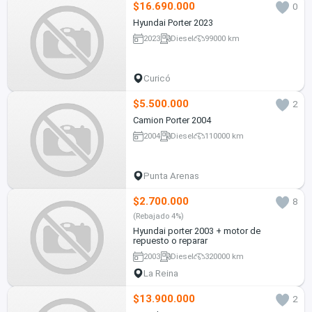
$16.690.000
0
Hyundai Porter 2023
2023
Diesel
99000 km
Curicó
$5.500.000
2
Camion Porter 2004
2004
Diesel
110000 km
Punta Arenas
$2.700.000
8
(Rebajado 4%)
Hyundai porter 2003 + motor de
repuesto o reparar
2003
Diesel
320000 km
La Reina
$13.900.000
2