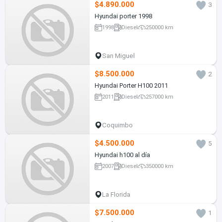
$4.890.000
3
Hyundai porter 1998
1998
Diesel
250000 km
San Miguel
$8.500.000
2
Hyundai Porter H100 2011
2011
Diesel
257000 km
Coquimbo
$4.500.000
5
Hyundai h100 al día
2007
Diesel
350000 km
La Florida
$7.500.000
1