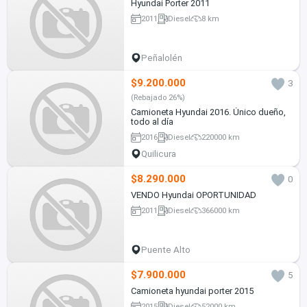
Hyundai Porter 2011
2011
Diesel
8 km
Peñalolén
$9.200.000
3
(Rebajado 26%)
Camioneta Hyundai 2016. Único dueño,
todo al día
2016
Diesel
220000 km
Quilicura
$8.290.000
0
VENDO Hyundai OPORTUNIDAD
2011
Diesel
366000 km
Puente Alto
$7.900.000
5
Camioneta hyundai porter 2015
2015
Diesel
52000 km