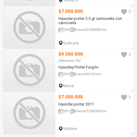
Temuco
$7.500.000
2
Hyundai porter 2.5 gl camioneta con
carrocería
2005
Diesel
200000 km
Quilicura
$9.500.000
2
(Rebajado 5%)
Hyunday Porter Furgón
2010
Diesel
103 km
Macul
$7.500.000
2
Hyundai porter 2011
2011
Diesel
282300 km
Valdivia