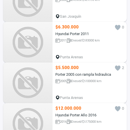
San Joaquín
$6.300.000
0
Hyundai Porter 2011
2011
Diesel
93000 km
Punta Arenas
$5.500.000
2
Porter 2005 con rampla hidraulica
2005
Diesel
100000 km
Punta Arenas
$12.000.000
0
Hyundai Porter Año 2016
2016
Diesel
175000 km