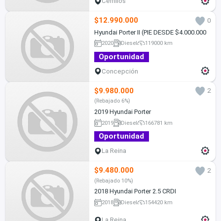
Cerrillos
$12.990.000
0
Hyundai Porter II (PIE DESDE $4.000.000
2020
Diesel
119000 km
Oportunidad
Concepción
$9.980.000
2
(Rebajado 6%)
2019 Hyundai Porter
2019
Diesel
166781 km
Oportunidad
La Reina
$9.480.000
2
(Rebajado 10%)
2018 Hyundai Porter 2.5 CRDI
2018
Diesel
154420 km
La Reina