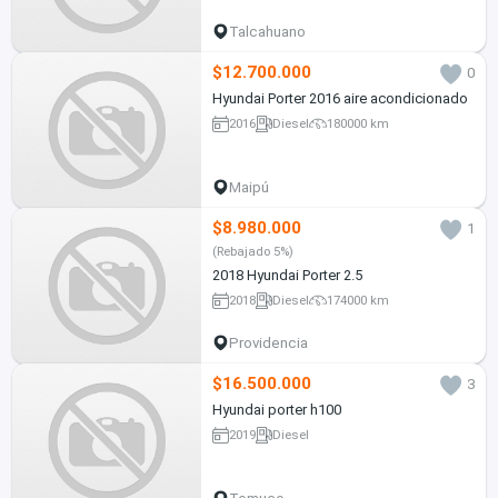
Talcahuano
$12.700.000
0
Hyundai Porter 2016 aire acondicionado
2016
Diesel
180000 km
Maipú
$8.980.000
1
(Rebajado 5%)
2018 Hyundai Porter 2.5
2018
Diesel
174000 km
Providencia
$16.500.000
3
Hyundai porter h100
2019
Diesel