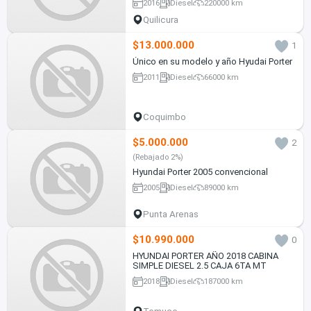
2016
Diesel
220000 km
Quilicura
$13.000.000
1
Único en su modelo y año Hyudai Porter
2011
Diesel
66000 km
Coquimbo
$5.000.000
2
(Rebajado 2%)
Hyundai Porter 2005 convencional
2005
Diesel
89000 km
Punta Arenas
$10.990.000
0
HYUNDAI PORTER AÑO 2018 CABINA
SIMPLE DIESEL 2.5 CAJA 6TA MT
2018
Diesel
187000 km