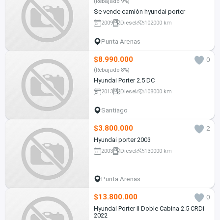
(Rebajado 9%)
Se vende camión hyundai porter
2009
Diesel
102000 km
Punta Arenas
$8.990.000
0
(Rebajado 8%)
Hyundai Porter 2.5 DC
2013
Diesel
108000 km
Santiago
$3.800.000
2
Hyundai porter 2003
2003
Diesel
130000 km
Punta Arenas
$13.800.000
0
Hyundai Porter II Doble Cabina 2.5 CRDi
2022