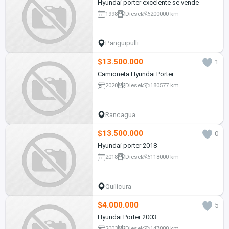
Hyundai porter excelente se vende
1998
Diesel
200000 km
Panguipulli
$13.500.000
1
Camioneta Hyundai Porter
2020
Diesel
180577 km
Rancagua
$13.500.000
0
Hyundai porter 2018
2018
Diesel
118000 km
Quilicura
$4.000.000
5
Hyundai Porter 2003
2003
Diesel
147000 km