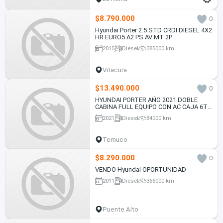
$8.790.000
0
Hyundai Porter 2.5 STD CRDI DIESEL 4X2
HR EURO5 A2 PS AV MT 2P.
2015
Diesel
385000 km
Vitacura
$13.490.000
0
HYUNDAI PORTER AÑO 2021 DOBLE
CABINA FULL EQUIPO CON AC CAJA 6TA
MT 2.5D
2021
Diesel
84000 km
Temuco
$8.290.000
0
VENDO Hyundai OPORTUNIDAD
2011
Diesel
366000 km
Puente Alto