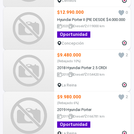
Cerrillos
$12.990.000
0
Hyundai Porter II (PIE DESDE $4.000.000
2020
Diesel
119000 km
Oportunidad
Concepción
$9.480.000
2
(Rebajado 10%)
2018 Hyundai Porter 2.5 CRDI
2018
Diesel
154420 km
La Reina
$9.980.000
2
(Rebajado 6%)
2019 Hyundai Porter
2019
Diesel
166781 km
Oportunidad
La Reina