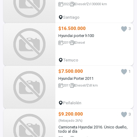
2022
Diesel
130000 km
Santiago
$16.500.000
3
Hyundai porter h100
2019
Diesel
Temuco
$7.500.000
1
Hyundai Porter 2011
2011
Diesel
8 km
Peñalolén
$9.200.000
3
(Rebajado 26%)
Camioneta Hyundai 2016. Único dueño,
todo al día