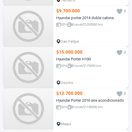
Temuco
$9.700.000
0
Hyundai porter 2014 doble cabina
2014
Diesel
200000 km
San Felipe
$15.000.000
0
Hyundai Porter H100
2016
Diesel
79000 km
Osorno
$12.700.000
0
Hyundai Porter 2016 aire acondicionado
2016
Diesel
180000 km
Maipú