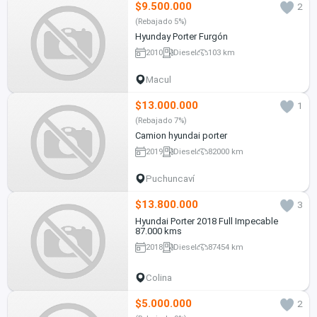
$9.500.000
2
(Rebajado 5%)
Hyunday Porter Furgón
2010
Diesel
103 km
Macul
$13.000.000
1
(Rebajado 7%)
Camion hyundai porter
2019
Diesel
82000 km
Puchuncaví
$13.800.000
3
Hyundai Porter 2018 Full Impecable
87.000 kms
2018
Diesel
87454 km
Colina
$5.000.000
2