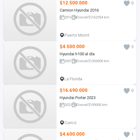
$12.500.000
0
Camion Hyundai 2016
2016
Diesel
162354 km
Puerto Montt
$4.500.000
5
Hyundai h100 al día
2007
Diesel
350000 km
La Florida
$16.690.000
0
Hyundai Porter 2023
2023
Diesel
99000 km
Curicó
$4.600.000
1