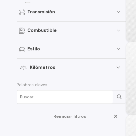
EON
Transmisión
Elantra
Creta
Combustible
i30
Santamo
Estilo
i20
Verna
Kilómetros
Venue
Palabras claves
Grand i-10 Sedán
HD35
Terracan
Reiniciar filtros
Veloster
Creta Grand