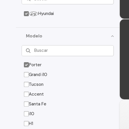
Hyundai
Modelo
Porter
Grand i10
Tucson
Accent
Santa Fe
i10
H1