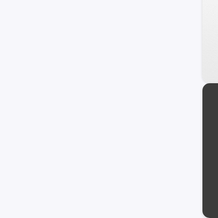
Staria
Atos
Galloper
Getz
H100
Sonata
Grand Santa Fe
Porter II
Genesis Coupe
Kona
Starex
Avante
Trajet