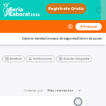
×
Publicar
Explorar tiendas
Consejos de seguridad
Centro de ayuda
BlueBook
Notificaciones
Guardar búsqueda
Ordenar por
Más relevantes