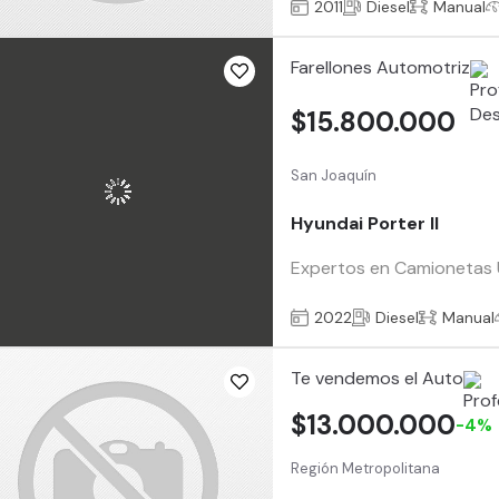
2011
Diesel
Manual
Farellones Automotriz
$15.800.000
San Joaquín
Hyundai Porter II
Expertos en Camionetas Us
2022
Diesel
Manual
Te vendemos el Auto
$13.000.000
-4%
Región Metropolitana