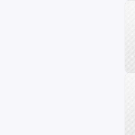
Veracruz
Azera
Coupe
Genesis
HCD-7
Ioniq
i40
ix20