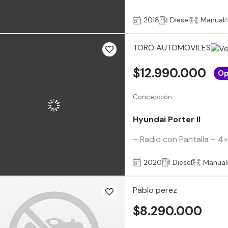
2018
Diesel
Manual
TORO AUTOMOVILES
$12.990.000
Op
Concepción
Hyundai Porter II
– Radio con Pantalla – 4
2020
Diesel
Manual
Pablo perez
$8.290.000