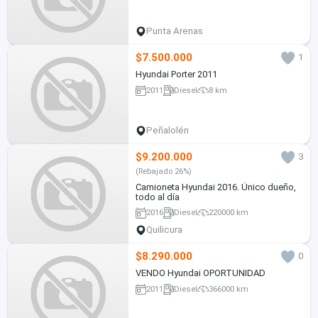
Punta Arenas
$7.500.000
1
Hyundai Porter 2011
2011
Diesel
8 km
Peñalolén
$9.200.000
3
(Rebajado 26%)
Camioneta Hyundai 2016. Único dueño,
todo al día
2016
Diesel
220000 km
Quilicura
$8.290.000
0
VENDO Hyundai OPORTUNIDAD
2011
Diesel
366000 km