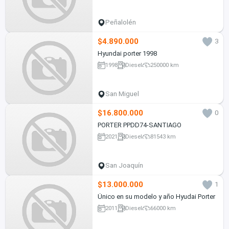
Peñalolén
$4.890.000
3
Hyundai porter 1998
1998
Diesel
250000 km
San Miguel
$16.800.000
0
PORTER PPDD74-SANTIAGO
2021
Diesel
81543 km
San Joaquín
$13.000.000
1
Único en su modelo y año Hyudai Porter
2011
Diesel
66000 km