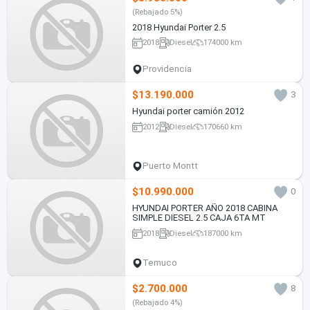
(Rebajado 5%)
2018 Hyundai Porter 2.5
2018
Diesel
174000 km
Providencia
$13.190.000
3
Hyundai porter camión 2012
2012
Diesel
170660 km
Puerto Montt
$10.990.000
0
HYUNDAI PORTER AÑO 2018 CABINA
SIMPLE DIESEL 2.5 CAJA 6TA MT
2018
Diesel
187000 km
Temuco
$2.700.000
8
(Rebajado 4%)