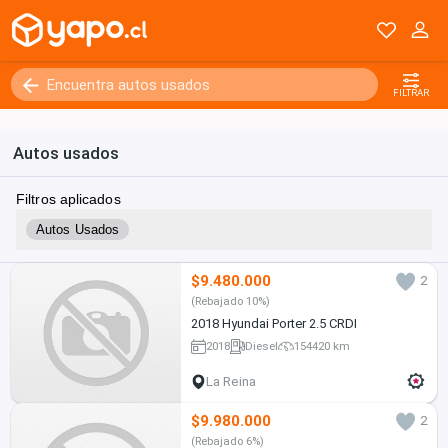
FILTRAR
Autos usados
Filtros aplicados
Autos Usados
$9.480.000
2
(Rebajado 10%)
2018 Hyundai Porter 2.5 CRDI
2018
Diesel
154420 km
La Reina
$9.980.000
2
(Rebajado 6%)