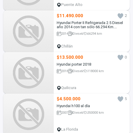
Puente Alto
$11.490.000
2
Hyundai Porter II Refrigerada 2.5 Diesel
año 2014 con tan sólo 66.294 Km.
Equipada con caja refrigerada
2014
Diesel
66294 km
profesional y equipo frigorífico
operativo.
Chillán
$13.500.000
0
Hyundai porter 2018
2018
Diesel
118000 km
Quilicura
$4.500.000
5
Hyundai h100 al día
2007
Diesel
350000 km
La Florida