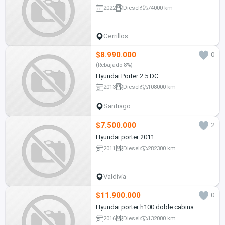
2022
Diesel
74000 km
Cerrillos
$8.990.000
0
(Rebajado 8%)
Hyundai Porter 2.5 DC
2013
Diesel
108000 km
Santiago
$7.500.000
2
Hyundai porter 2011
2011
Diesel
282300 km
Valdivia
$11.900.000
0
Hyundai porter h100 doble cabina
2016
Diesel
132000 km