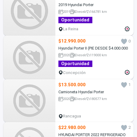
2019 Hyundai Porter
2019
Diesel
166781 km
Oportunidad
La Reina
$12.990.000
0
Hyundai Porter II (PIE DESDE $4.000.000
2020
Diesel
119000 km
Oportunidad
Concepción
$13.500.000
1
Camioneta Hyundai Porter
2020
Diesel
180577 km
Rancagua
$22.980.000
2
HYUNDAI PORTER 2022 REFRIGERADO