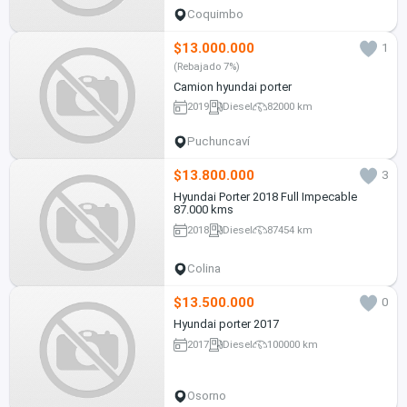
Coquimbo
$13.000.000
1
(Rebajado 7%)
Camion hyundai porter
2019
Diesel
82000 km
Puchuncaví
$13.800.000
3
Hyundai Porter 2018 Full Impecable
87.000 kms
2018
Diesel
87454 km
Colina
$13.500.000
0
Hyundai porter 2017
2017
Diesel
100000 km
Osorno