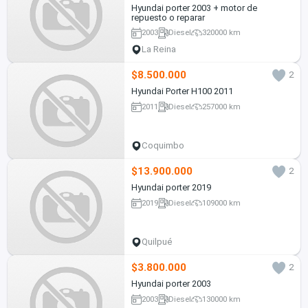
Hyundai porter 2003 + motor de
repuesto o reparar
2003
Diesel
320000 km
La Reina
$8.500.000
2
Hyundai Porter H100 2011
2011
Diesel
257000 km
Coquimbo
$13.900.000
2
Hyundai porter 2019
2019
Diesel
109000 km
Quilpué
$3.800.000
2
Hyundai porter 2003
2003
Diesel
130000 km