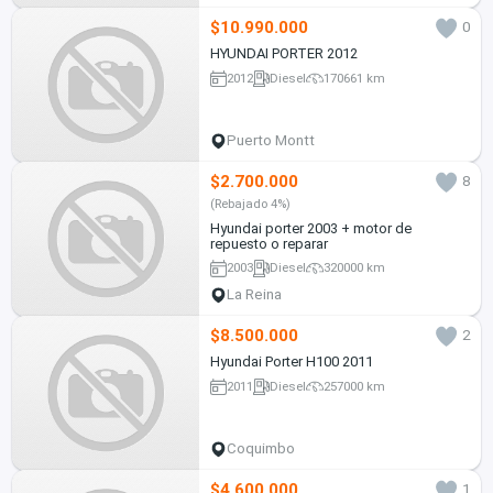
$10.990.000
0
HYUNDAI PORTER 2012
2012
Diesel
170661 km
Puerto Montt
$2.700.000
8
(Rebajado 4%)
Hyundai porter 2003 + motor de
repuesto o reparar
2003
Diesel
320000 km
La Reina
$8.500.000
2
Hyundai Porter H100 2011
2011
Diesel
257000 km
Coquimbo
$4.600.000
1