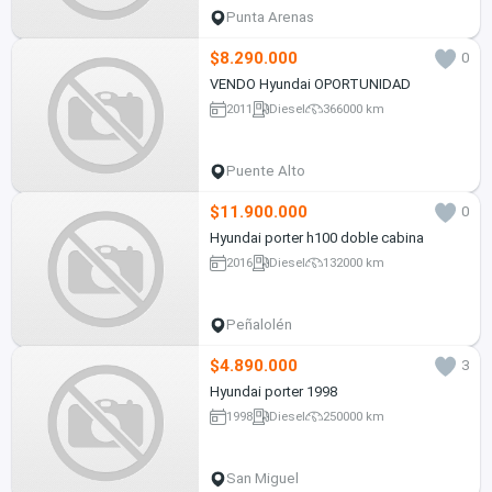
Punta Arenas
$8.290.000
0
VENDO Hyundai OPORTUNIDAD
2011
Diesel
366000 km
Puente Alto
$11.900.000
0
Hyundai porter h100 doble cabina
2016
Diesel
132000 km
Peñalolén
$4.890.000
3
Hyundai porter 1998
1998
Diesel
250000 km
San Miguel