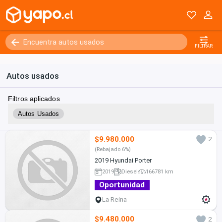
FILTRAR
Autos usados
Filtros aplicados
Autos Usados
$9.980.000
2
(Rebajado 6%)
2019 Hyundai Porter
2019
Diesel
166781 km
Oportunidad
La Reina
$9.480.000
2