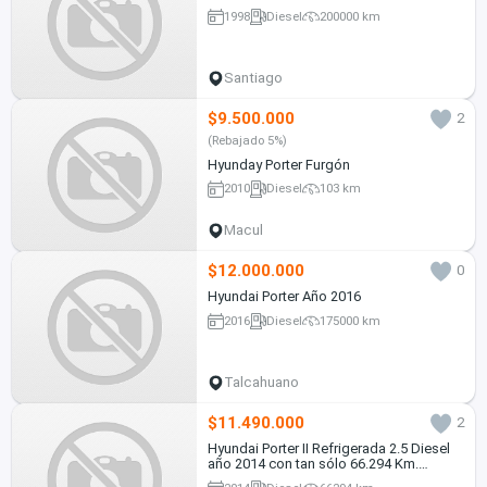
1998
Diesel
200000 km
Santiago
$9.500.000
2
(Rebajado 5%)
Hyunday Porter Furgón
2010
Diesel
103 km
Macul
$12.000.000
0
Hyundai Porter Año 2016
2016
Diesel
175000 km
Talcahuano
$11.490.000
2
Hyundai Porter II Refrigerada 2.5 Diesel
año 2014 con tan sólo 66.294 Km.
Equipada con caja refrigerada