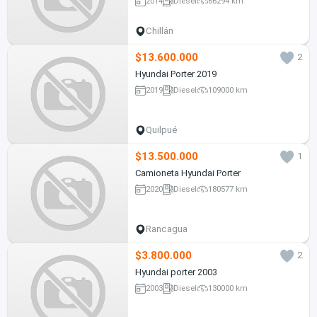
2014
Diesel
66294 km
profesional y equipo frigorífico
operativo.
Chillán
$13.600.000
2
Hyundai Porter 2019
2019
Diesel
109000 km
Quilpué
$13.500.000
1
Camioneta Hyundai Porter
2020
Diesel
180577 km
Rancagua
$3.800.000
2
Hyundai porter 2003
2003
Diesel
130000 km