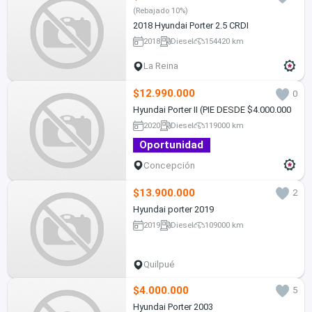
(Rebajado 10%)
2018 Hyundai Porter 2.5 CRDI
2018
Diesel
154420 km
La Reina
$12.990.000
0
Hyundai Porter II (PIE DESDE $4.000.000
2020
Diesel
119000 km
Oportunidad
Concepción
$13.900.000
2
Hyundai porter 2019
2019
Diesel
109000 km
Quilpué
$4.000.000
5
Hyundai Porter 2003