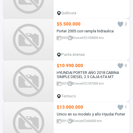
Quilicura
$5.500.000
2
Porter 2005 con rampla hidraulica
2005
Diesel
100000 km
Punta Arenas
$10.990.000
0
HYUNDAI PORTER AÑO 2018 CABINA
SIMPLE DIESEL 2.5 CAJA 6TA MT
2018
Diesel
187000 km
Temuco
$13.000.000
1
Único en su modelo y año Hyudai Porter
2011
Diesel
66000 km