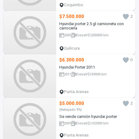
Coquimbo
$7.500.000
2
Hyundai porter 2.5 gl camioneta con
carrocería
2005
Diesel
200000 km
Quilicura
$6.300.000
0
Hyundai Porter 2011
2011
Diesel
93000 km
Punta Arenas
$5.000.000
2
(Rebajado 9%)
Se vende camión hyundai porter
2009
Diesel
102000 km
Punta Arenas