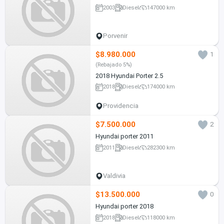
2003
Diesel
147000 km
Porvenir
$8.980.000
1
(Rebajado 5%)
2018 Hyundai Porter 2.5
2018
Diesel
174000 km
Providencia
$7.500.000
2
Hyundai porter 2011
2011
Diesel
282300 km
Valdivia
$13.500.000
0
Hyundai porter 2018
2018
Diesel
118000 km