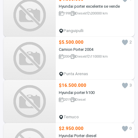
Hyundai porter excelente se vende
1998
Diesel
200000 km
Panguipulli
$5.500.000
2
Camion Porter 2004
2004
Diesel
110000 km
Punta Arenas
$16.500.000
3
Hyundai porter h100
2019
Diesel
Temuco
$2.950.000
0
Hyundai Porter diesel