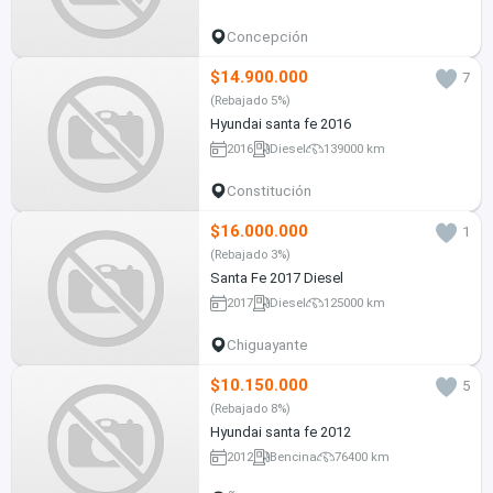
Concepción
$14.900.000
7
(Rebajado 5%)
Hyundai santa fe 2016
2016
Diesel
139000 km
Constitución
$16.000.000
1
(Rebajado 3%)
Santa Fe 2017 Diesel
2017
Diesel
125000 km
Chiguayante
$10.150.000
5
(Rebajado 8%)
Hyundai santa fe 2012
2012
Bencina
76400 km