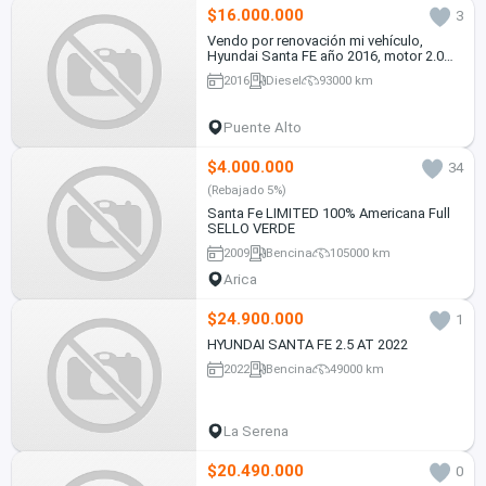
$16.000.000
3
Vendo por renovación mi vehículo,
Hyundai Santa FE año 2016, motor 2.0
Diesel, Automático, tracción 4x2.wd.
2016
Diesel
93000 km
Puente Alto
$4.000.000
34
(Rebajado 5%)
Santa Fe LIMITED 100% Americana Full
SELLO VERDE
2009
Bencina
105000 km
Arica
$24.900.000
1
HYUNDAI SANTA FE 2.5 AT 2022
2022
Bencina
49000 km
La Serena
$20.490.000
0