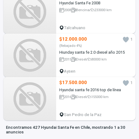
Hyundai Santa Fe 2008
2008
Bencina
233000 km
Talcahuano
$12.000.000
1
(Rebajado 4%)
Hiunday santa fe 2.0 diesel año 2015
2015
Diesel
80000 km
Aysen
$17.500.000
1
Hyundai santa fe 2016 top de línea
2016
Diesel
155000 km
San Pedro de la Paz
Encontramos 427 Hyundai Santa Fe en Chile, mostrando 1 a 30
anuncios