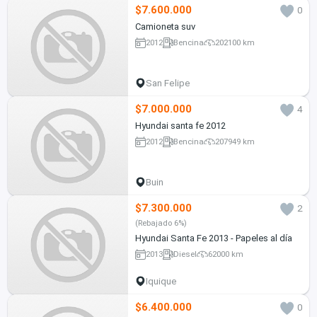
$7.600.000
0
Camioneta suv
2012
Bencina
202100 km
San Felipe
$7.000.000
4
Hyundai santa fe 2012
2012
Bencina
207949 km
Buin
$7.300.000
2
(Rebajado 6%)
Hyundai Santa Fe 2013 - Papeles al día
2013
Diesel
62000 km
Iquique
$6.400.000
0