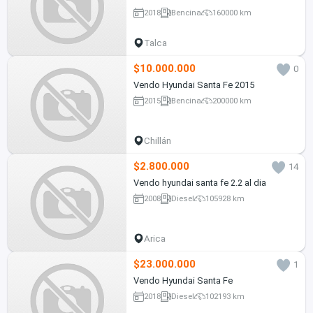
2018
Bencina
160000 km
Talca
$10.000.000
0
Vendo Hyundai Santa Fe 2015
2015
Bencina
200000 km
Chillán
$2.800.000
14
Vendo hyundai santa fe 2.2 al dia
2008
Diesel
105928 km
Arica
$23.000.000
1
Vendo Hyundai Santa Fe
2018
Diesel
102193 km