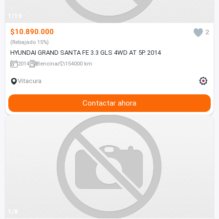
1/19
$10.890.000
2
(Rebajado 15%)
HYUNDAI GRAND SANTA FE 3.3 GLS 4WD AT 5P. 2014
2014
Bencina
154000 km
Vitacura
Contactar ahora
1/8