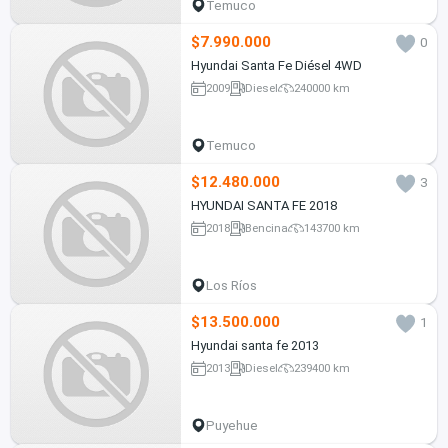
Temuco
$7.990.000
0
Hyundai Santa Fe Diésel 4WD
2009
Diesel
240000 km
Temuco
$12.480.000
3
HYUNDAI SANTA FE 2018
2018
Bencina
143700 km
Los Ríos
$13.500.000
1
Hyundai santa fe 2013
2013
Diesel
239400 km
Puyehue