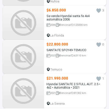
Ñuñoa
$6.850.000
3
Se vende Hyundai santa fe 4x4
automática 2006
2006
Bencina
125000 km
La Florida
$22.800.000
0
SANTA FE SFCY49-TEMUCO
2023
Bencina
63110 km
Temuco
$21.990.000
1
Hyundai SANTA FE 2.5 FULL AUT. 2.5 •
4x2 • Automática • 2021
2021
Bencina
81302 km
La Serena