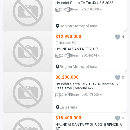
Hyundai Santa Fe Tm 4X4 2.5 2022
2022
Bencina
102000 km
Región Metropolitana
$12.990.000
4
(Rebajado 6%)
HYUNDAI SANTA FE 2017
2017
Bencina
86374 km
Región Metropolitana
$6.200.000
0
Hyundai Santa Fe 2010 2.4 Bencina | 7
Pasajeros | Manual 4x2
2010
Bencina
178000 km
La Serena
$15.400.000
0
HYUNDAI SANTA FE GLS 2018 BENCINA
AT