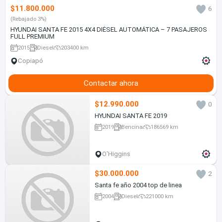
$11.800.000
6
(Rebajado 3%)
HYUNDAI SANTA FE 2015 4X4 DIÉSEL AUTOMÁTICA – 7 PASAJEROS
FULL PREMIUM
2015
Diesel
203400 km
Copiapó
Contactar ahora
$12.990.000
0
HYUNDAI SANTA FE 2019
2019
Bencina
186569 km
O'Higgins
$30.000.000
2
Santa fe año 2004 top de linea
2004
Diesel
221000 km