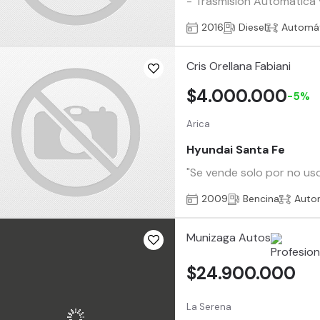
- Trasmisión Automática 
2016
Diesel
Automá
Cris Orellana Fabiani
$4.000.000
-5%
Arica
Hyundai Santa Fe
"Se vende solo por no uso
2009
Bencina
Auto
Munizaga Autos
$24.900.000
La Serena