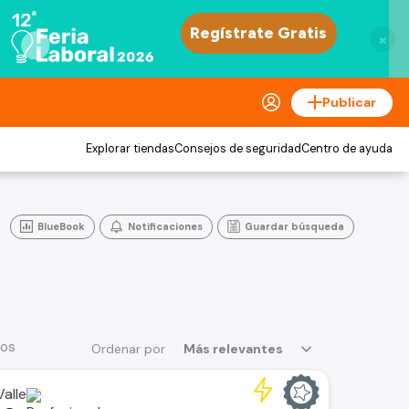
×
Publicar
Explorar tiendas
Consejos de seguridad
Centro de ayuda
BlueBook
Notificaciones
Guardar búsqueda
ios
Ordenar por
Más relevantes
alle