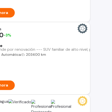
hora
a
00
-3%
Fe
e por renovación --- SUV familiar de alto nivel, potente, c
Automática
203400 km
hora
cagua