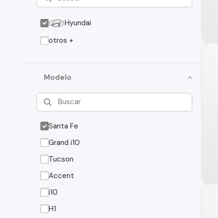
Hyundai
otros +
Modelo
Santa Fe
Grand i10
Tucson
Accent
i10
H1