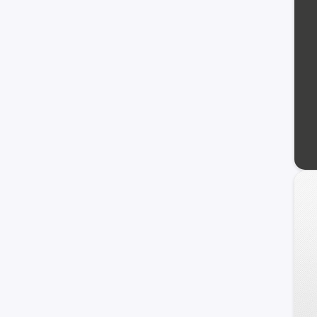
Galloper
Staria
Terracan
Getz
H100
Sonata
Atos
Grand Santa Fe
Porter II
Genesis Coupe
Kona
Starex
Avante