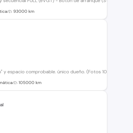
y secuencial FULL (eVGT) - Botón de arranque (Start/Stop) - 
tica
93000 km
" y espacio comprobable. único dueño. (Fotos 100% actuales) N
mática
105000 km