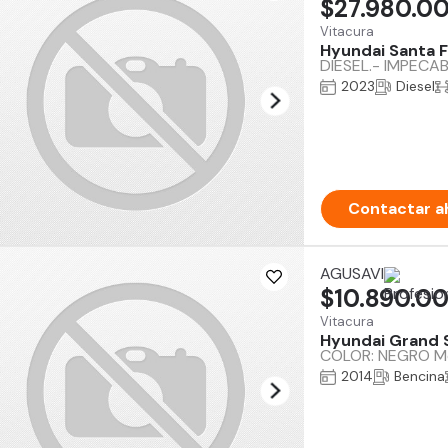
$27.980.0
Vitacura
Hyundai Santa 
DIESEL.- IMPECA
2023
Diesel
Contactar a
AGUSAVI
$10.890.0
Vitacura
Hyundai Grand 
COLOR: NEGRO Mot
2014
Bencina