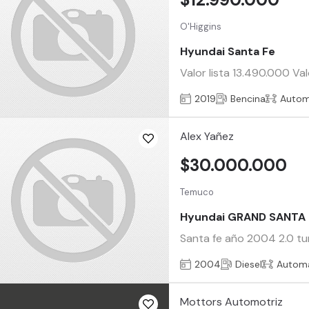
O'Higgins
Hyundai Santa Fe
Valor lista 13.490.000 Va
2019
Bencina
Autom
Alex Yañez
$30.000.000
Temuco
Hyundai GRAND SANTA 
Santa fe año 2004 2.0 tur
2004
Diesel
Automá
Mottors Automotriz