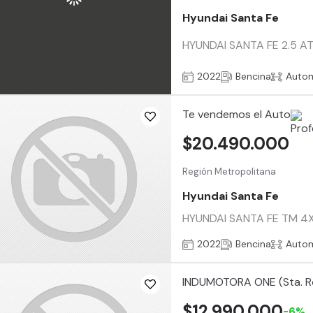
Hyundai Santa Fe
HYUNDAI SANTA FE 2.5 AT 
2022
Bencina
Auto
Te vendemos el Auto
$20.490.000
Región Metropolitana
Hyundai Santa Fe
HYUNDAI SANTA FE TM 4X4 
2022
Bencina
Auto
INDUMOTORA ONE (Sta. R
$12.990.000
-6%