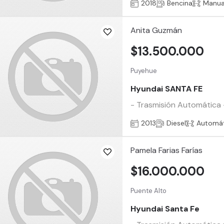
2018
Bencina
Manua
Anita Guzmán
$13.500.000
Puyehue
Hyundai SANTA FE
- Trasmisión Automática 
2013
Diesel
Automát
Pamela Farias Farías
$16.000.000
Puente Alto
Hyundai Santa Fe