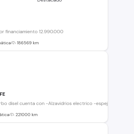
lor financiamiento 12.990.000
ática
186569 km
FE
bo disel cuenta con -Alzavidrios electrico -espejos electricos
tica
221000 km