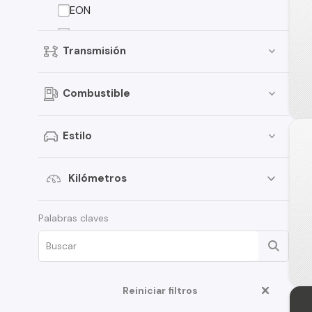
EON
Elantra
Transmisión
Creta
Porter
Combustible
i30
Santamo
Estilo
i20
Verna
Kilómetros
Venue
Palabras claves
Grand i-10 Sedán
HD35
Veloster
Reiniciar filtros
Creta Grand