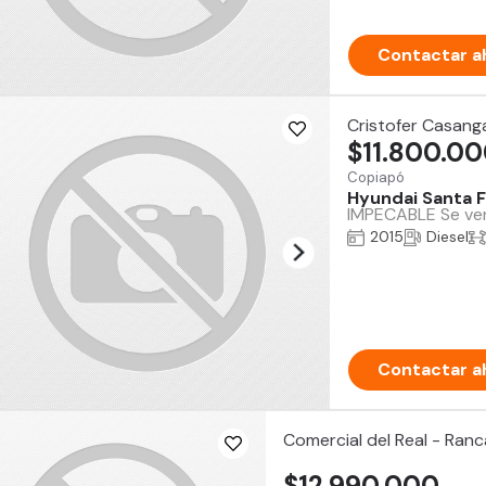
Contactar a
Cristofer Casang
$11.800.0
Copiapó
Hyundai Santa 
IMPECABLE Se vend
2015
Diesel
Contactar a
Comercial del Real - Ran
$12.990.000