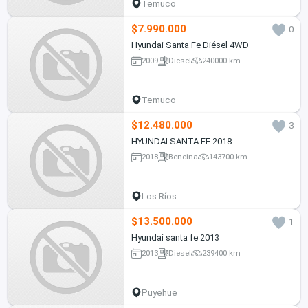
Temuco
$7.990.000
0
Hyundai Santa Fe Diésel 4WD
2009
Diesel
240000 km
Temuco
$12.480.000
3
HYUNDAI SANTA FE 2018
2018
Bencina
143700 km
Los Ríos
$13.500.000
1
Hyundai santa fe 2013
2013
Diesel
239400 km
Puyehue