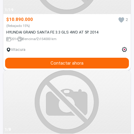
1/19
$10.890.000
2
(Rebajado 15%)
HYUNDAI GRAND SANTA FE 3.3 GLS 4WD AT 5P. 2014
2014
Bencina
154000 km
Vitacura
Contactar ahora
1/8