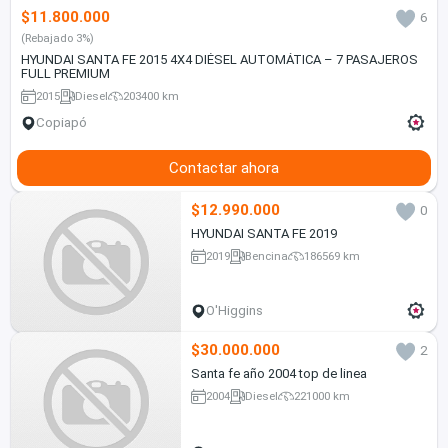
$11.800.000
6
(Rebajado 3%)
HYUNDAI SANTA FE 2015 4X4 DIÉSEL AUTOMÁTICA – 7 PASAJEROS
FULL PREMIUM
2015
Diesel
203400 km
Copiapó
Contactar ahora
$12.990.000
0
HYUNDAI SANTA FE 2019
2019
Bencina
186569 km
O'Higgins
$30.000.000
2
Santa fe año 2004 top de linea
2004
Diesel
221000 km