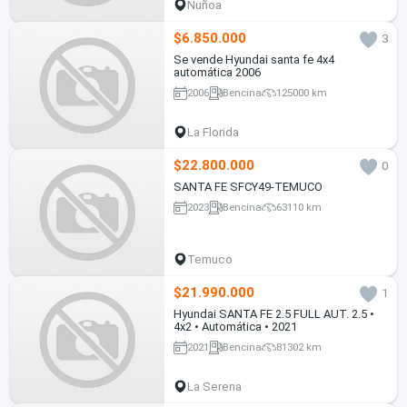
Ñuñoa
$6.850.000
3
Se vende Hyundai santa fe 4x4
automática 2006
2006
Bencina
125000 km
La Florida
$22.800.000
0
SANTA FE SFCY49-TEMUCO
2023
Bencina
63110 km
Temuco
$21.990.000
1
Hyundai SANTA FE 2.5 FULL AUT. 2.5 •
4x2 • Automática • 2021
2021
Bencina
81302 km
La Serena