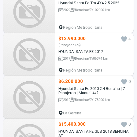
Hyundai Santa Fe Tm 4X4 2.5 2022
2022
Bencina
102000 km
Región Metropolitana
$12.990.000
4
(Rebajado 6%)
HYUNDAI SANTA FE 2017
2017
Bencina
86374 km
Región Metropolitana
$6.200.000
0
Hyundai Santa Fe 2010 2.4 Bencina | 7
Pasajeros | Manual 4x2
2010
Bencina
178000 km
La Serena
$15.400.000
0
HYUNDAI SANTA FE GLS 2018 BENCINA
AT