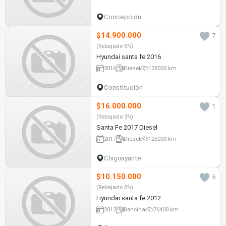
Concepción
$14.900.000
7
(Rebajado 5%)
Hyundai santa fe 2016
2016
Diesel
139000 km
Constitución
$16.000.000
1
(Rebajado 3%)
Santa Fe 2017 Diesel
2017
Diesel
125000 km
Chiguayante
$10.150.000
5
(Rebajado 8%)
Hyundai santa fe 2012
2012
Bencina
76400 km