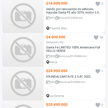
$16.000.000
3
Vendo por renovación mi vehículo,
Hyundai Santa FE año 2016, motor 2.0
Diesel, Automático, tracción 4x2.wd.
2016
Diesel
93000 km
Puente Alto
$4.000.000
34
(Rebajado 5%)
Santa Fe LIMITED 100% Americana Full
SELLO VERDE
2009
Bencina
105000 km
Arica
$24.900.000
1
HYUNDAI SANTA FE 2.5 AT 2022
2022
Bencina
49000 km
La Serena
$20.490.000
0