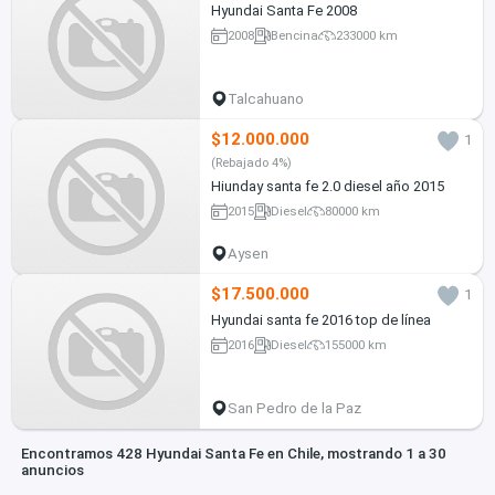
Hyundai Santa Fe 2008
2008
Bencina
233000 km
Talcahuano
$12.000.000
1
(Rebajado 4%)
Hiunday santa fe 2.0 diesel año 2015
2015
Diesel
80000 km
Aysen
$17.500.000
1
Hyundai santa fe 2016 top de línea
2016
Diesel
155000 km
San Pedro de la Paz
Encontramos 428 Hyundai Santa Fe en Chile, mostrando 1 a 30
anuncios