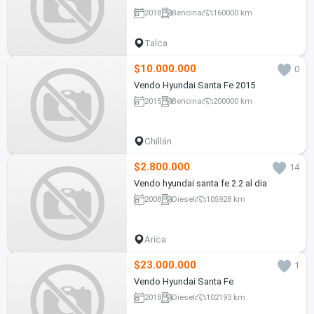
2018
Bencina
160000 km
Talca
$10.000.000
0
Vendo Hyundai Santa Fe 2015
2015
Bencina
200000 km
Chillán
$2.800.000
14
Vendo hyundai santa fe 2.2 al dia
2008
Diesel
105928 km
Arica
$23.000.000
1
Vendo Hyundai Santa Fe
2018
Diesel
102193 km