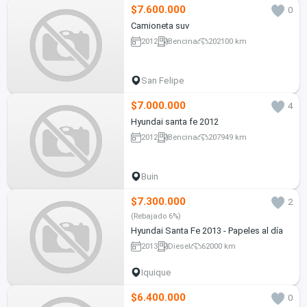
$7.600.000
0
Camioneta suv
2012
Bencina
202100 km
San Felipe
$7.000.000
4
Hyundai santa fe 2012
2012
Bencina
207949 km
Buin
$7.300.000
2
(Rebajado 6%)
Hyundai Santa Fe 2013 - Papeles al día
2013
Diesel
62000 km
Iquique
$6.400.000
0