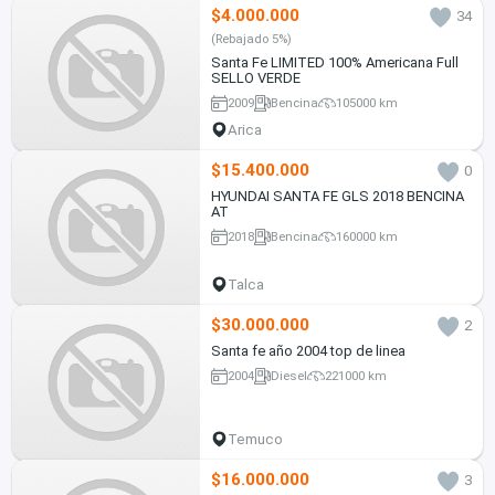
$4.000.000
34
(Rebajado 5%)
Santa Fe LIMITED 100% Americana Full
SELLO VERDE
2009
Bencina
105000 km
Arica
$15.400.000
0
HYUNDAI SANTA FE GLS 2018 BENCINA
AT
2018
Bencina
160000 km
Talca
$30.000.000
2
Santa fe año 2004 top de linea
2004
Diesel
221000 km
Temuco
$16.000.000
3