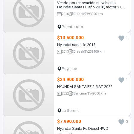
Vendo por renovación mi vehículo,
Hyundai Santa FE año 2016, motor 2.0
Diesel, Automático, tracción 4x2.wd.
2016
Diesel
93000 km
Puente Alto
$13.500.000
1
Hyundai santa fe 2013
2013
Diesel
239400 km
Puyehue
$24.900.000
1
HYUNDAI SANTA FE 2.5 AT 2022
2022
Bencina
49000 km
La Serena
$7.990.000
0
Hyundai Santa Fe Diésel 4WD