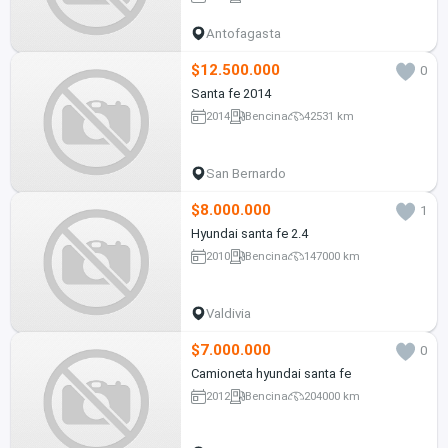
Antofagasta
$12.500.000
0
Santa fe 2014
2014
Bencina
42531 km
San Bernardo
$8.000.000
1
Hyundai santa fe 2.4
2010
Bencina
147000 km
Valdivia
$7.000.000
0
Camioneta hyundai santa fe
2012
Bencina
204000 km