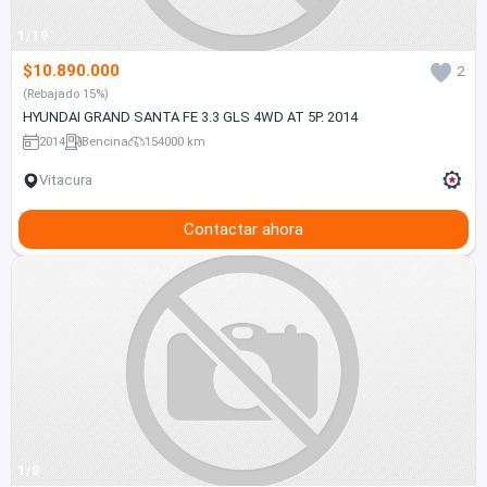
1/19
$10.890.000
2
(Rebajado 15%)
HYUNDAI GRAND SANTA FE 3.3 GLS 4WD AT 5P. 2014
2014
Bencina
154000 km
Vitacura
Contactar ahora
1/8