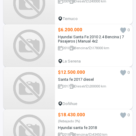
2009
Diesel
240000 km
Temuco
$6.200.000
0
Hyundai Santa Fe 2010 2.4 Bencina | 7
Pasajeros | Manual 4x2
2010
Bencina
178000 km
La Serena
$12.500.000
0
Santa fe 2017 diesel
2017
Diesel
200000 km
Doñihue
$18.430.000
0
(Rebajado 3%)
Hyundai santa fe 2018
2018
Bencina
43450 km