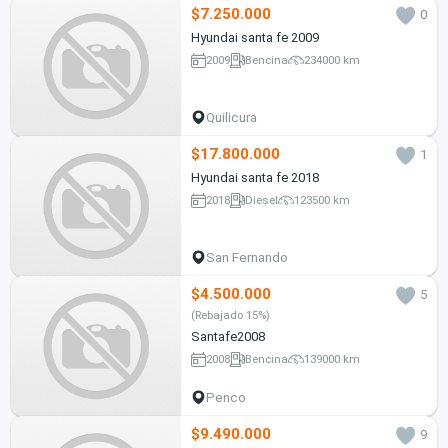
$7.250.000
0
Hyundai santa fe 2009
2009
Bencina
234000 km
Quilicura
$17.800.000
1
Hyundai santa fe 2018
2018
Diesel
123500 km
San Fernando
$4.500.000
5
(Rebajado 15%)
Santafe2008
2008
Bencina
139000 km
Penco
$9.490.000
9