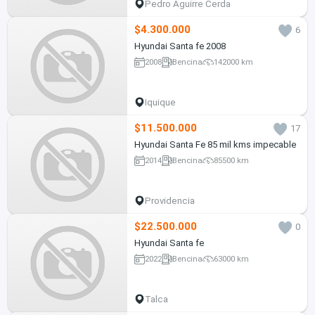
Pedro Aguirre Cerda
$4.300.000
6
Hyundai Santa fe 2008
2008
Bencina
142000 km
Iquique
$11.500.000
17
Hyundai Santa Fe 85 mil kms impecable
2014
Bencina
85500 km
Providencia
$22.500.000
0
Hyundai Santa fe
2022
Bencina
63000 km
Talca