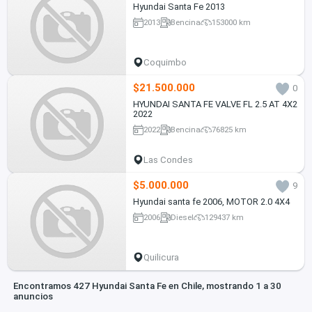
Hyundai Santa Fe 2013
2013
Bencina
153000 km
Coquimbo
$21.500.000
0
HYUNDAI SANTA FE VALVE FL 2.5 AT 4X2
2022
2022
Bencina
76825 km
Las Condes
$5.000.000
9
Hyundai santa fe 2006, MOTOR 2.0 4X4
2006
Diesel
129437 km
Quilicura
Encontramos 427 Hyundai Santa Fe en Chile, mostrando 1 a 30
anuncios