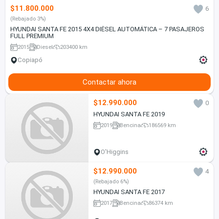
$11.800.000
6
(Rebajado 3%)
HYUNDAI SANTA FE 2015 4X4 DIÉSEL AUTOMÁTICA – 7 PASAJEROS
FULL PREMIUM
2015
Diesel
203400 km
Copiapó
Contactar ahora
$12.990.000
0
HYUNDAI SANTA FE 2019
2019
Bencina
186569 km
O'Higgins
$12.990.000
4
(Rebajado 6%)
HYUNDAI SANTA FE 2017
2017
Bencina
86374 km