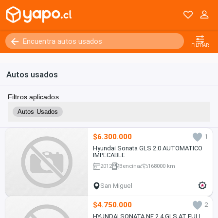
FILTRAR
Autos usados
Filtros aplicados
Autos Usados
$6.300.000
1
Hyundai Sonata GLS 2.0 AUTOMATICO
IMPECABLE
2012
Bencina
168000 km
San Miguel
$4.750.000
2
HYUNDAI SONATA NF 2.4 GLS AT FULL