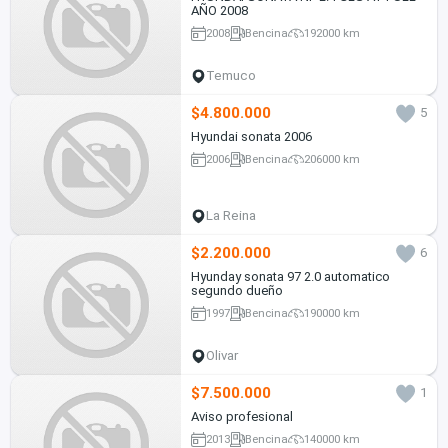
AÑO 2008
2008
Bencina
192000 km
Temuco
$4.800.000
5
Hyundai sonata 2006
2006
Bencina
206000 km
La Reina
$2.200.000
6
Hyunday sonata 97 2.0 automatico
segundo dueño
1997
Bencina
190000 km
Olivar
$7.500.000
1
Aviso profesional
2013
Bencina
140000 km