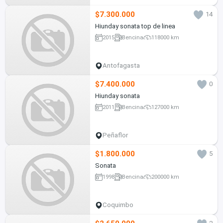
$7.300.000
14
Hiunday sonata top de linea
2015
Bencina
118000 km
Antofagasta
$7.400.000
0
Hiunday sonata
2011
Bencina
127000 km
Peñaflor
$1.800.000
5
Sonata
1998
Bencina
200000 km
Coquimbo