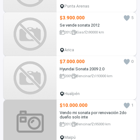
Punta Arenas
$3.900.000
5
Se vende sonata 2012
2012
Gas
90000 km
Arica
$7.000.000
0
Hyundai Sonata 2009 2.0
2009
Bencina
193000 km
Hualpén
$10.000.000
1
Vendo mi sonata por renovación 2do
dueño solo inte
2013
Bencina
95000 km
Maipú