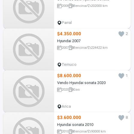
2008
Bencina
202000 km
Parral
$4.350.000
2
Hyundai 2007
2007
Bencina
224422 km
Temuco
$8.600.000
1
Vendo Hyundai sonata 2020
2020
Gas
Arica
$3.600.000
8
Hyundai sonata 2010
2010
Bencina
90000 km