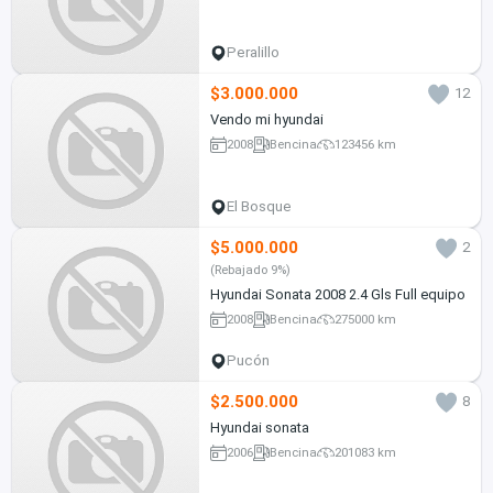
Peralillo
$3.000.000
12
Vendo mi hyundai
2008
Bencina
123456 km
El Bosque
$5.000.000
2
(Rebajado 9%)
Hyundai Sonata 2008 2.4 Gls Full equipo
2008
Bencina
275000 km
Pucón
$2.500.000
8
Hyundai sonata
2006
Bencina
201083 km