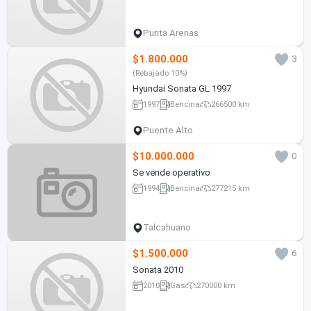
Punta Arenas
$1.800.000
3
(Rebajado 10%)
Hyundai Sonata GL 1997
1997
Bencina
266500 km
Puente Alto
$10.000.000
0
Se vende operativo
1994
Bencina
277215 km
Talcahuano
$1.500.000
6
Sonata 2010
2010
Gas
270000 km