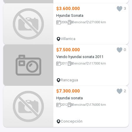
$3.600.000
3
Hyundai Sonata
2006
Bencina
271000 km
Villarrica
$7.500.000
0
Vendo hyundai sonata 2011
2011
Bencina
117000 km
Rancagua
$7.300.000
2
Hyundai sonata
2012
Bencina
176000 km
Concepción