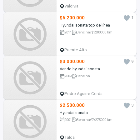
Valdivia
$6.200.000
1
Hyundai sonata top de línea
2011
Bencina
200000 km
Puente Alto
$3.000.000
9
Vendo hyundai sonata
2003
Bencina
Pedro Aguirre Cerda
$2.500.000
3
Hyundai sonata
2001
Bencina
275000 km
Talca