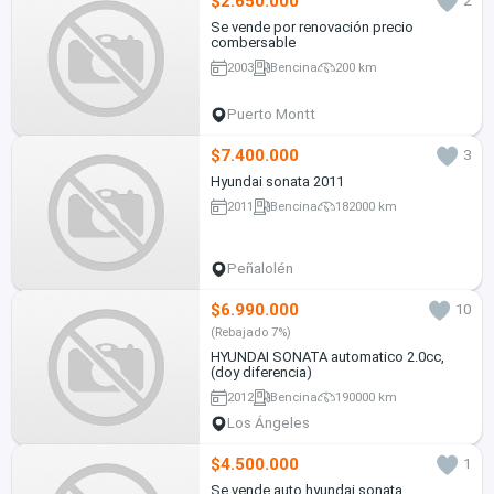
$2.650.000
2
Se vende por renovación precio
combersable
2003
Bencina
200 km
Puerto Montt
$7.400.000
3
Hyundai sonata 2011
2011
Bencina
182000 km
Peñalolén
$6.990.000
10
(Rebajado 7%)
HYUNDAI SONATA automatico 2.0cc,
(doy diferencia)
2012
Bencina
190000 km
Los Ángeles
$4.500.000
1
Se vende auto hyundai sonata