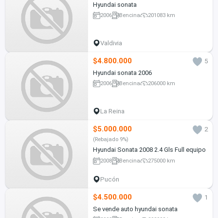
Hyundai sonata
2006
Bencina
201083 km
Valdivia
$4.800.000
5
Hyundai sonata 2006
2006
Bencina
206000 km
La Reina
$5.000.000
2
(Rebajado 9%)
Hyundai Sonata 2008 2.4 Gls Full equipo
2008
Bencina
275000 km
Pucón
$4.500.000
1
Se vende auto hyundai sonata