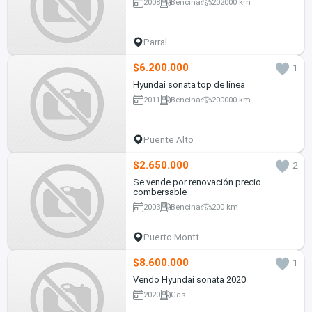
2008
Bencina
202000 km
Parral
$6.200.000
1
Hyundai sonata top de línea
2011
Bencina
200000 km
Puente Alto
$2.650.000
2
Se vende por renovación precio
combersable
2003
Bencina
200 km
Puerto Montt
$8.600.000
1
Vendo Hyundai sonata 2020
2020
Gas