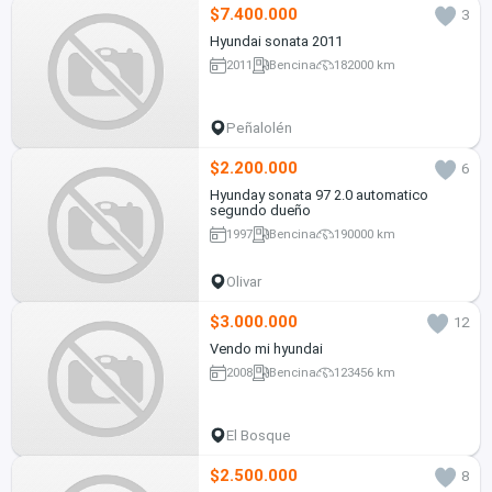
$7.400.000
3
Hyundai sonata 2011
2011
Bencina
182000 km
Peñalolén
$2.200.000
6
Hyunday sonata 97 2.0 automatico
segundo dueño
1997
Bencina
190000 km
Olivar
$3.000.000
12
Vendo mi hyundai
2008
Bencina
123456 km
El Bosque
$2.500.000
8