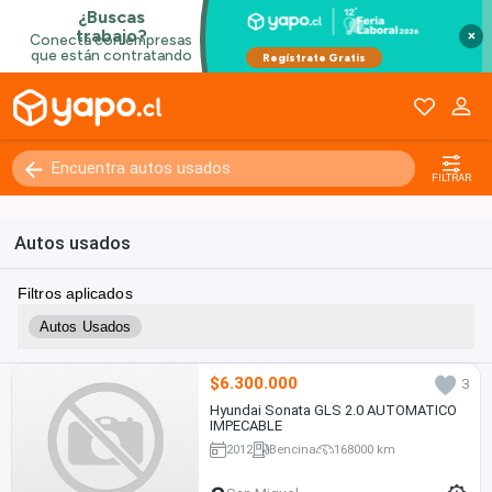
×
FILTRAR
Autos usados
Filtros aplicados
Autos Usados
$6.300.000
3
Hyundai Sonata GLS 2.0 AUTOMATICO
IMPECABLE
2012
Bencina
168000 km