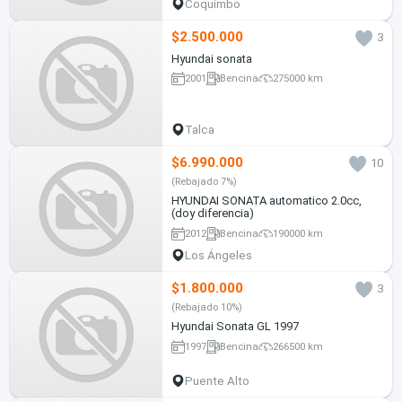
Coquimbo
$2.500.000
3
Hyundai sonata
2001
Bencina
275000 km
Talca
$6.990.000
10
(Rebajado 7%)
HYUNDAI SONATA automatico 2.0cc,
(doy diferencia)
2012
Bencina
190000 km
Los Ángeles
$1.800.000
3
(Rebajado 10%)
Hyundai Sonata GL 1997
1997
Bencina
266500 km
Puente Alto