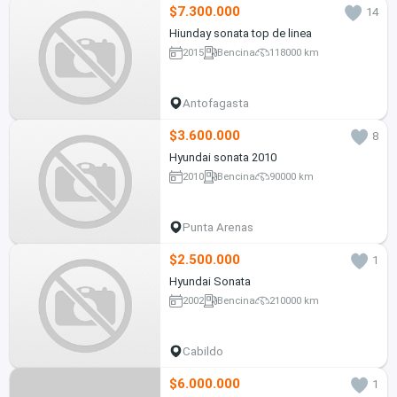
$7.300.000
14
Hiunday sonata top de linea
2015
Bencina
118000 km
Antofagasta
$3.600.000
8
Hyundai sonata 2010
2010
Bencina
90000 km
Punta Arenas
$2.500.000
1
Hyundai Sonata
2002
Bencina
210000 km
Cabildo
$6.000.000
1