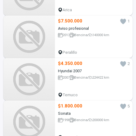
Arica
$7.500.000
1
Aviso profesional
2013
Bencina
140000 km
Peralillo
$4.350.000
2
Hyundai 2007
2007
Bencina
224422 km
Temuco
$1.800.000
5
Sonata
1998
Bencina
200000 km