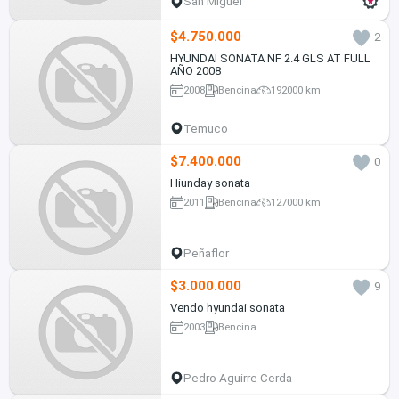
San Miguel
$4.750.000
2
HYUNDAI SONATA NF 2.4 GLS AT FULL
AÑO 2008
2008
Bencina
192000 km
Temuco
$7.400.000
0
Hiunday sonata
2011
Bencina
127000 km
Peñaflor
$3.000.000
9
Vendo hyundai sonata
2003
Bencina
Pedro Aguirre Cerda