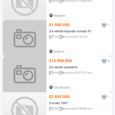
2009
Bencina
193000 km
Hualpén
$1.000.000
1
Se vende Hyundai sonata 97
1997
Bencina
123 km
Quillota
$10.000.000
0
Se vende operativo
1994
Bencina
277215 km
Talcahuano
$2.800.000
1
Sonata 1997
1997
Bencina
189000 km