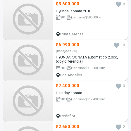
$3.600.000
8
Hyundai sonata 2010
2010
Bencina
90000 km
Punta Arenas
$6.990.000
10
(Rebajado 7%)
HYUNDAI SONATA automatico 2.0cc,
(doy diferencia)
2012
Bencina
190000 km
Los Ángeles
$7.400.000
0
Hiunday sonata
2011
Bencina
127000 km
Peñaflor
$2.650.000
2