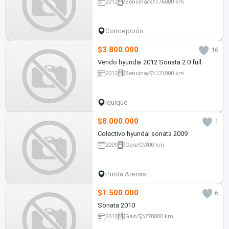
2012
Bencina
176000 km
Concepción
$3.800.000
16
Vendo hyundai 2012 Sonata 2.0 full
2012
Bencina
131000 km
Iquique
$8.000.000
1
Colectivo hyundai sonata 2009
2009
Gas
300 km
Punta Arenas
$1.500.000
6
Sonata 2010
2010
Gas
270000 km