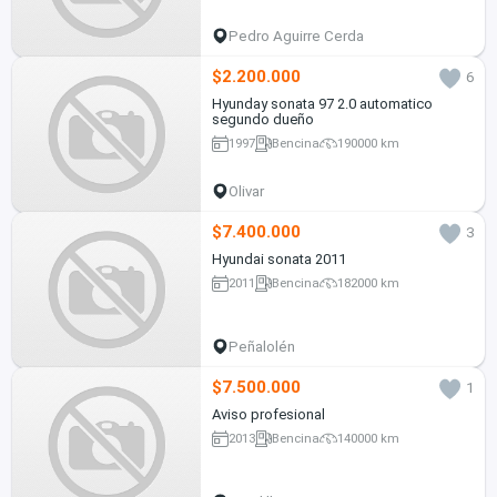
Pedro Aguirre Cerda
$2.200.000
6
Hyunday sonata 97 2.0 automatico
segundo dueño
1997
Bencina
190000 km
Olivar
$7.400.000
3
Hyundai sonata 2011
2011
Bencina
182000 km
Peñalolén
$7.500.000
1
Aviso profesional
2013
Bencina
140000 km