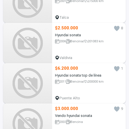
2001
Bencina
275000 km
Talca
$2.500.000
8
Hyundai sonata
2006
Bencina
201083 km
Valdivia
$6.200.000
1
Hyundai sonata top de línea
2011
Bencina
200000 km
Puente Alto
$3.000.000
9
Vendo hyundai sonata
2003
Bencina