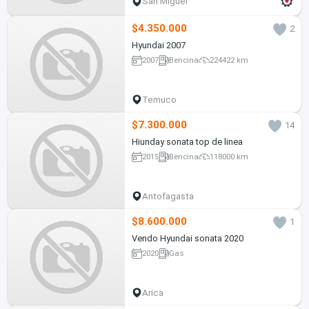
San Miguel
$4.350.000
2
Hyundai 2007
2007
Bencina
224422 km
Temuco
$7.300.000
14
Hiunday sonata top de linea
2015
Bencina
118000 km
Antofagasta
$8.600.000
1
Vendo Hyundai sonata 2020
2020
Gas
Arica