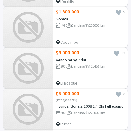
Peralillo
$1.800.000
5
Sonata
1998
Bencina
200000 km
Coquimbo
$3.000.000
12
Vendo mi hyundai
2008
Bencina
123456 km
El Bosque
$5.000.000
2
(Rebajado 9%)
Hyundai Sonata 2008 2.4 Gls Full equipo
2008
Bencina
275000 km
Pucón