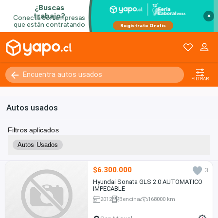
×
FILTRAR
Autos usados
Filtros aplicados
Autos Usados
$6.300.000
3
Hyundai Sonata GLS 2.0 AUTOMATICO
IMPECABLE
2012
Bencina
168000 km