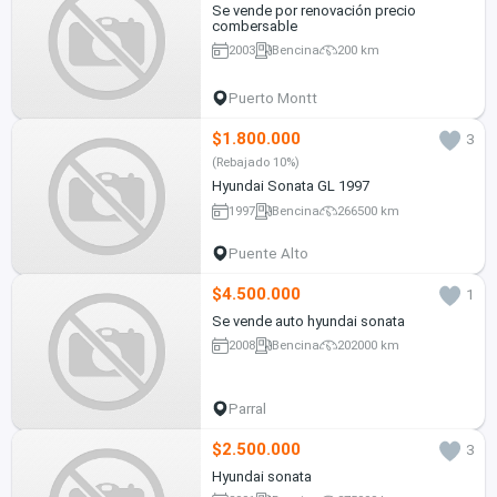
Se vende por renovación precio
combersable
2003
Bencina
200 km
Puerto Montt
$1.800.000
3
(Rebajado 10%)
Hyundai Sonata GL 1997
1997
Bencina
266500 km
Puente Alto
$4.500.000
1
Se vende auto hyundai sonata
2008
Bencina
202000 km
Parral
$2.500.000
3
Hyundai sonata