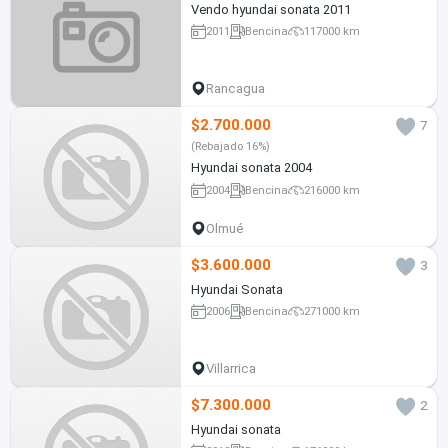
Vendo hyundai sonata 2011
2011
Bencina
117000 km
Rancagua
$2.700.000
7
(Rebajado 16%)
Hyundai sonata 2004
2004
Bencina
216000 km
Olmué
$3.600.000
3
Hyundai Sonata
2006
Bencina
271000 km
Villarrica
$7.300.000
2
Hyundai sonata