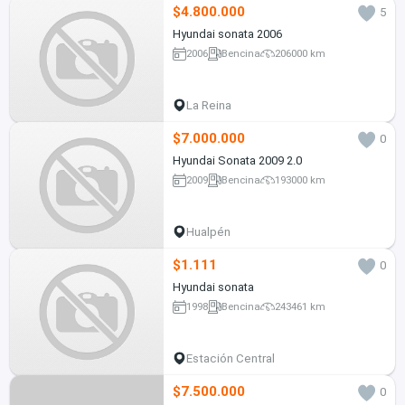
$4.800.000
5
Hyundai sonata 2006
2006
Bencina
206000 km
La Reina
$7.000.000
0
Hyundai Sonata 2009 2.0
2009
Bencina
193000 km
Hualpén
$1.111
0
Hyundai sonata
1998
Bencina
243461 km
Estación Central
$7.500.000
0