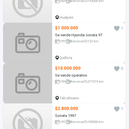
2009
Bencina
193000 km
Hualpén
$1.000.000
1
Se vende Hyundai sonata 97
1997
Bencina
123 km
Quillota
$10.000.000
0
Se vende operativo
1994
Bencina
277215 km
Talcahuano
$2.800.000
1
Sonata 1997
1997
Bencina
189000 km