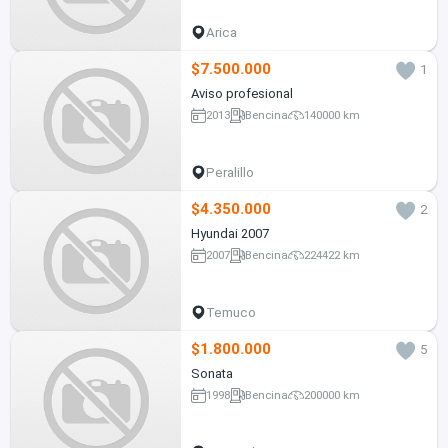
Arica
$7.500.000
1
Aviso profesional
2013
Bencina
140000 km
Peralillo
$4.350.000
2
Hyundai 2007
2007
Bencina
224422 km
Temuco
$1.800.000
5
Sonata
1998
Bencina
200000 km