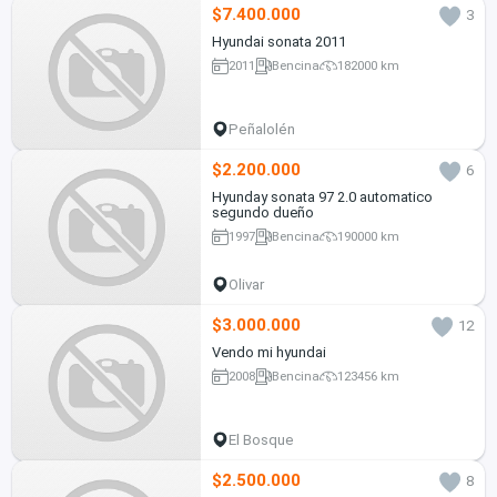
$7.400.000
3
Hyundai sonata 2011
2011
Bencina
182000 km
Peñalolén
$2.200.000
6
Hyunday sonata 97 2.0 automatico
segundo dueño
1997
Bencina
190000 km
Olivar
$3.000.000
12
Vendo mi hyundai
2008
Bencina
123456 km
El Bosque
$2.500.000
8