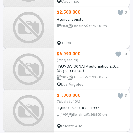
Coquimbo
$2.500.000
3
Hyundai sonata
2001
Bencina
275000 km
Talca
$6.990.000
10
(Rebajado 7%)
HYUNDAI SONATA automatico 2.0cc,
(doy diferencia)
2012
Bencina
190000 km
Los Ángeles
$1.800.000
3
(Rebajado 10%)
Hyundai Sonata GL 1997
1997
Bencina
266500 km
Puente Alto