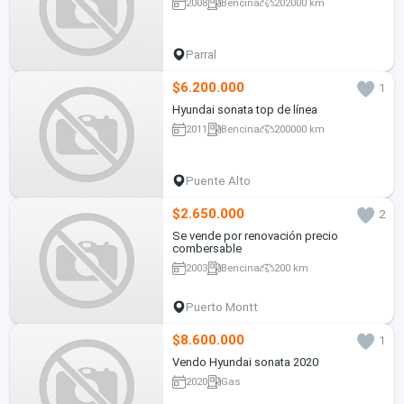
2008
Bencina
202000 km
Parral
$6.200.000
1
Hyundai sonata top de línea
2011
Bencina
200000 km
Puente Alto
$2.650.000
2
Se vende por renovación precio
combersable
2003
Bencina
200 km
Puerto Montt
$8.600.000
1
Vendo Hyundai sonata 2020
2020
Gas