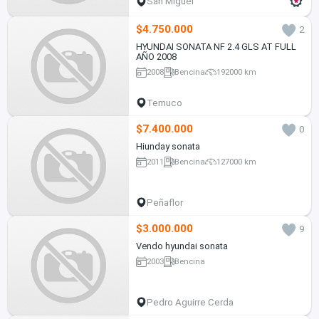
San Miguel
$4.750.000
2
HYUNDAI SONATA NF 2.4 GLS AT FULL
AÑO 2008
2008
Bencina
192000 km
Temuco
$7.400.000
0
Hiunday sonata
2011
Bencina
127000 km
Peñaflor
$3.000.000
9
Vendo hyundai sonata
2003
Bencina
Pedro Aguirre Cerda