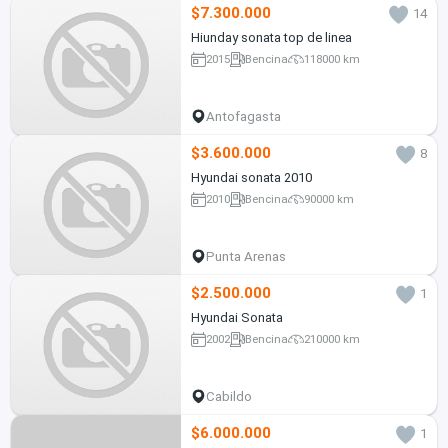
$7.300.000
14
Hiunday sonata top de linea
2015
Bencina
118000 km
Antofagasta
$3.600.000
8
Hyundai sonata 2010
2010
Bencina
90000 km
Punta Arenas
$2.500.000
1
Hyundai Sonata
2002
Bencina
210000 km
Cabildo
$6.000.000
1