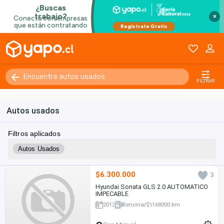
×
FILTRAR
Autos usados
Filtros aplicados
Autos Usados
$6.300.000
3
Hyundai Sonata GLS 2.0 AUTOMATICO
IMPECABLE
2012
Bencina
168000 km