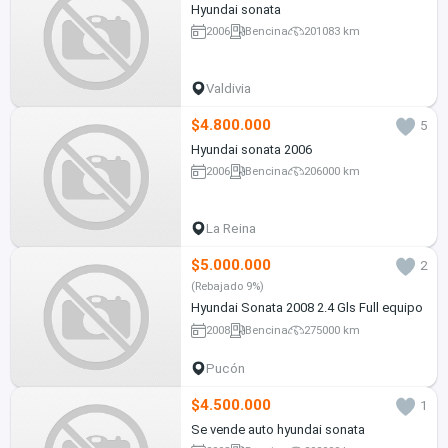
Hyundai sonata
2006
Bencina
201083 km
Valdivia
$4.800.000
5
Hyundai sonata 2006
2006
Bencina
206000 km
La Reina
$5.000.000
2
(Rebajado 9%)
Hyundai Sonata 2008 2.4 Gls Full equipo
2008
Bencina
275000 km
Pucón
$4.500.000
1
Se vende auto hyundai sonata