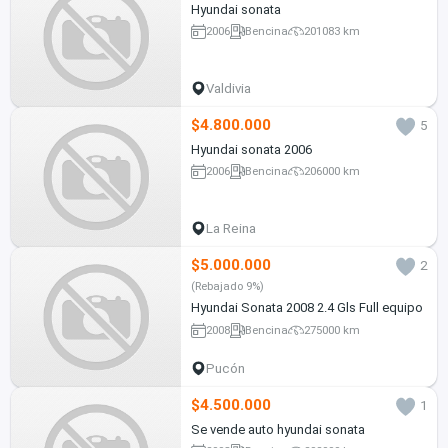
Hyundai sonata
2006
Bencina
201083 km
Valdivia
$4.800.000
5
Hyundai sonata 2006
2006
Bencina
206000 km
La Reina
$5.000.000
2
(Rebajado 9%)
Hyundai Sonata 2008 2.4 Gls Full equipo
2008
Bencina
275000 km
Pucón
$4.500.000
1
Se vende auto hyundai sonata