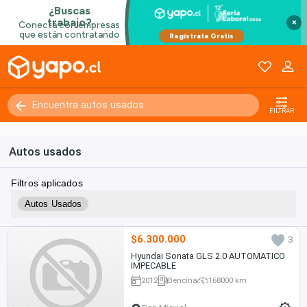
×
FILTRAR
Autos usados
Filtros aplicados
Autos Usados
$6.300.000
3
Hyundai Sonata GLS 2.0 AUTOMATICO
IMPECABLE
2012
Bencina
168000 km