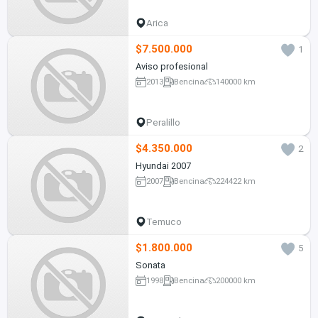
Arica
$7.500.000
1
Aviso profesional
2013
Bencina
140000 km
Peralillo
$4.350.000
2
Hyundai 2007
2007
Bencina
224422 km
Temuco
$1.800.000
5
Sonata
1998
Bencina
200000 km