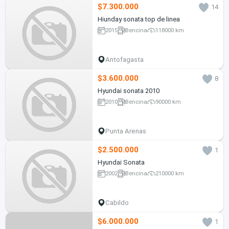
$7.300.000
14
Hiunday sonata top de linea
2015
Bencina
118000 km
Antofagasta
$3.600.000
8
Hyundai sonata 2010
2010
Bencina
90000 km
Punta Arenas
$2.500.000
1
Hyundai Sonata
2002
Bencina
210000 km
Cabildo
$6.000.000
1