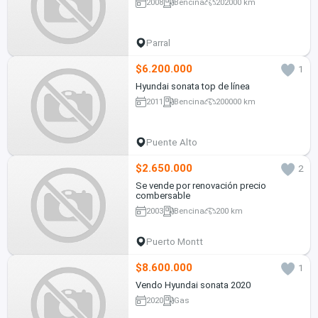
2008
Bencina
202000 km
Parral
$6.200.000
1
Hyundai sonata top de línea
2011
Bencina
200000 km
Puente Alto
$2.650.000
2
Se vende por renovación precio
combersable
2003
Bencina
200 km
Puerto Montt
$8.600.000
1
Vendo Hyundai sonata 2020
2020
Gas