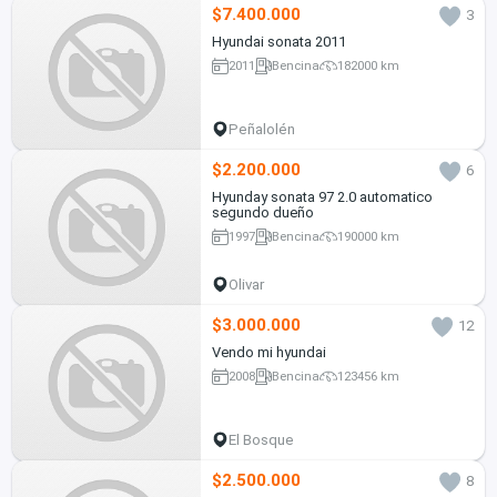
$7.400.000
3
Hyundai sonata 2011
2011
Bencina
182000 km
Peñalolén
$2.200.000
6
Hyunday sonata 97 2.0 automatico
segundo dueño
1997
Bencina
190000 km
Olivar
$3.000.000
12
Vendo mi hyundai
2008
Bencina
123456 km
El Bosque
$2.500.000
8