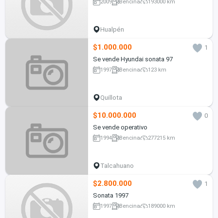
2009
Bencina
193000 km
Hualpén
$1.000.000
1
Se vende Hyundai sonata 97
1997
Bencina
123 km
Quillota
$10.000.000
0
Se vende operativo
1994
Bencina
277215 km
Talcahuano
$2.800.000
1
Sonata 1997
1997
Bencina
189000 km