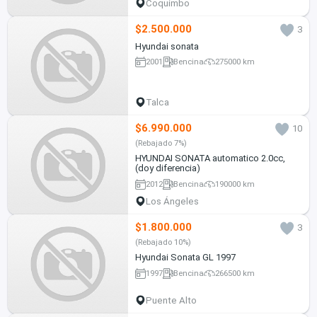
Coquimbo
$2.500.000
3
Hyundai sonata
2001
Bencina
275000 km
Talca
$6.990.000
10
(Rebajado 7%)
HYUNDAI SONATA automatico 2.0cc,
(doy diferencia)
2012
Bencina
190000 km
Los Ángeles
$1.800.000
3
(Rebajado 10%)
Hyundai Sonata GL 1997
1997
Bencina
266500 km
Puente Alto