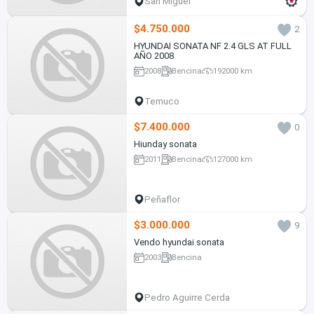
San Miguel
$4.750.000
2
HYUNDAI SONATA NF 2.4 GLS AT FULL
AÑO 2008
2008
Bencina
192000 km
Temuco
$7.400.000
0
Hiunday sonata
2011
Bencina
127000 km
Peñaflor
$3.000.000
9
Vendo hyundai sonata
2003
Bencina
Pedro Aguirre Cerda