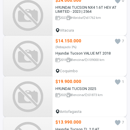
$24.000.000
0
HYUNDAI TUCSON NX4 1.6T HEV AT
LIMITED - 2023 | 2564
2023
Híbrido
61762 km
Vitacura
$14.150.000
7
(Rebajado 3%)
Hyundai Tucson VALUE MT 2018
2018
Bencina
109000 km
Coquimbo
$19.900.000
1
HYUNDAI TUCSON 2025
2025
Bencina
51873 km
Antofagasta
$13.990.000
7
Hyundai Tucson TL 2.0 AT