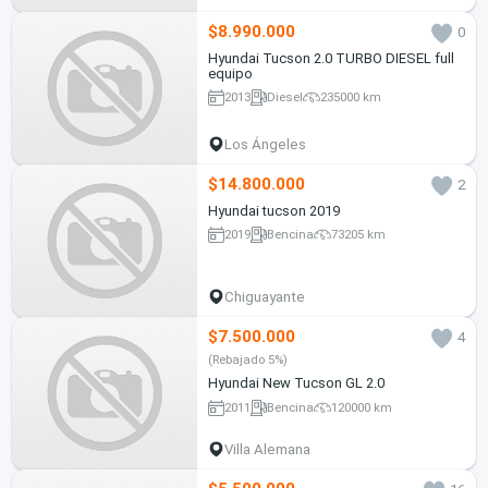
$8.990.000
0
Hyundai Tucson 2.0 TURBO DIESEL full
equipo
2013
Diesel
235000 km
Los Ángeles
$14.800.000
2
Hyundai tucson 2019
2019
Bencina
73205 km
Chiguayante
$7.500.000
4
(Rebajado 5%)
Hyundai New Tucson GL 2.0
2011
Bencina
120000 km
Villa Alemana