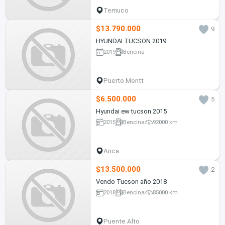
Temuco
$13.790.000
9
HYUNDAI TUCSON 2019
2019
Bencina
Puerto Montt
$6.500.000
5
Hyundai ew tucson 2015
2015
Bencina
92000 km
Arica
$13.500.000
2
Vendo Tucson año 2018
2018
Bencina
85000 km
Puente Alto