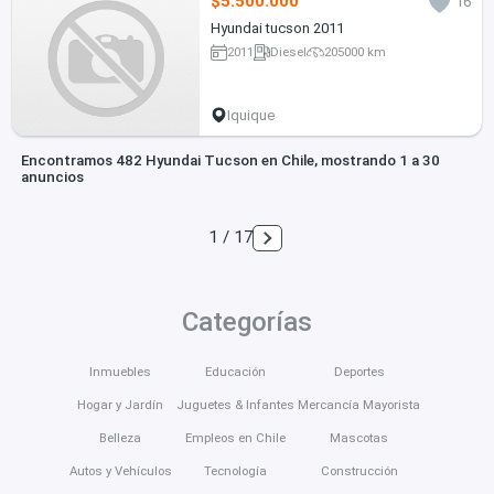
$5.500.000
16
Hyundai tucson 2011
2011
Diesel
205000 km
Iquique
Encontramos 482 Hyundai Tucson en Chile, mostrando 1 a 30
anuncios
1 / 17
Categorías
Inmuebles
Educación
Deportes
Hogar y Jardín
Juguetes & Infantes
Mercancía Mayorista
Belleza
Empleos en Chile
Mascotas
Autos y Vehículos
Tecnología
Construcción