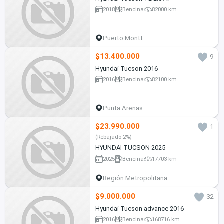
2018
Bencina
82000 km
Puerto Montt
$13.400.000
9
Hyundai Tucson 2016
2016
Bencina
82100 km
Punta Arenas
$23.990.000
1
(Rebajado 2%)
HYUNDAI TUCSON 2025
2025
Bencina
17703 km
Región Metropolitana
$9.000.000
32
Hyundai Tucson advance 2016
2016
Bencina
168716 km