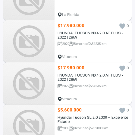
La Florida
$17.980.000
0
HYUNDAI TUCSON NX4 2.0 AT PLUS -
2022 | 2869
2022
Bencina
54235 km
Vitacura
$17.980.000
0
HYUNDAI TUCSON NX4 2.0 AT PLUS -
2022 | 2869
2022
Bencina
54235 km
Vitacura
$5.600.000
0
Hyundai Tucson GL 2.0 2009 – Excelente
Estado
2009
Bencina
282000 km