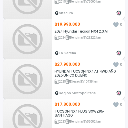
2015
Bencina
78000 km
Vitacura
$19.990.000
0
2024 Hyundai Tucson NX4 2.0 AT
2024
Bencina
29222 km
La Serena
$27.980.000
0
HYUNDAI TUCSON NX4 AT 4WD AÑO
2025 UNICO DUEÑO
2025
Diesel
10438 km
Región Metropolitana
$17.800.000
0
TUCSON NX4 PLUS SXWZ96-
SANTIAGO
2023
Bencina
58082 km