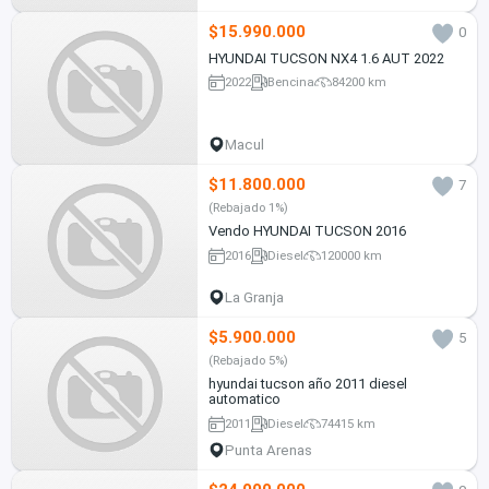
$15.990.000
0
HYUNDAI TUCSON NX4 1.6 AUT 2022
2022
Bencina
84200 km
Macul
$11.800.000
7
(Rebajado 1%)
Vendo HYUNDAI TUCSON 2016
2016
Diesel
120000 km
La Granja
$5.900.000
5
(Rebajado 5%)
hyundai tucson año 2011 diesel
automatico
2011
Diesel
74415 km
Punta Arenas