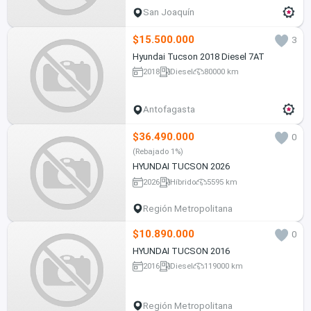
San Joaquín
$15.500.000
3
Hyundai Tucson 2018 Diesel 7AT
2018
Diesel
80000 km
Antofagasta
$36.490.000
0
(Rebajado 1%)
HYUNDAI TUCSON 2026
2026
Híbrido
5595 km
Región Metropolitana
$10.890.000
0
HYUNDAI TUCSON 2016
2016
Diesel
119000 km
Región Metropolitana