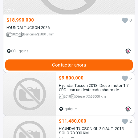
1/20
$18.990.000
0
HYUNDAI TUCSON 2026
2026
Bencina
8010 km
O'Higgins
Contactar ahora
$9.800.000
6
Hyundai Tucson 2018- Diesel motor 1.7
CRDi con un destacado ahorro de
combustible, en Excelente estado
2018
Diesel
66000 km
Iquique
$11.480.000
2
HYUNDAI TUCSON GL 2.0 AUT. 2015
SÓLO 78.000 KM.