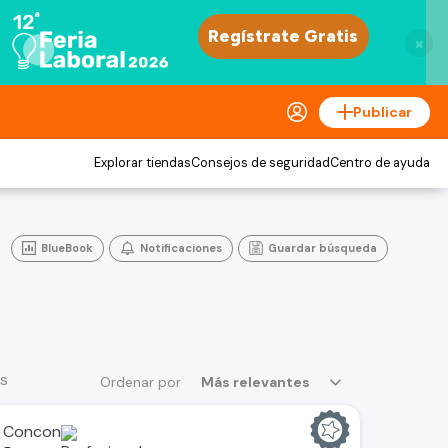
×
Publicar
Explorar tiendas
Consejos de seguridad
Centro de ayuda
BlueBook
Notificaciones
Guardar búsqueda
os
Ordenar por
Más relevantes
 Concon