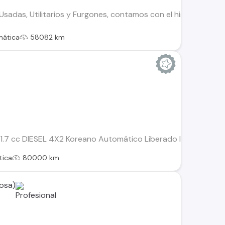
adas, Utilitarios y Furgones, contamos con el historial de to
mática
58082 km
.7 cc DIESEL 4X2 Koreano Automático Liberado llegar y usar a
tica
80000 km
osa)