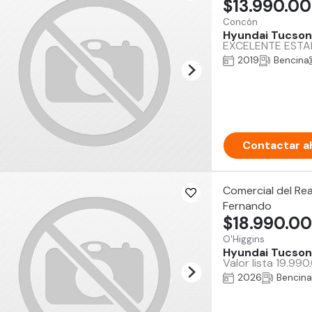
$13.990.0
Concón
Hyundai Tucson
EXCELENTE ESTAD
2019
Bencina
Contactar a
Comercial del Rea
Fernando
$18.990.0
O'Higgins
Hyundai Tucson
Valor lista 19.99
2026
Bencina