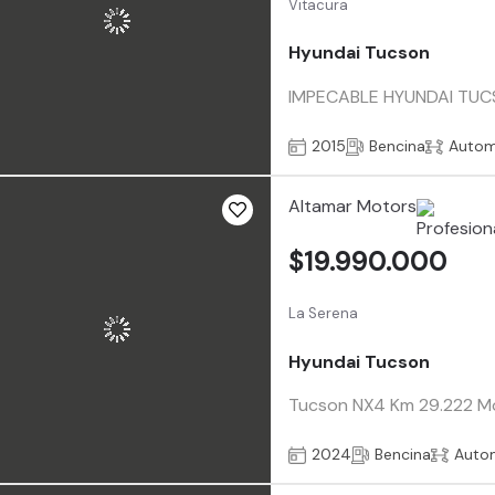
Vitacura
Hyundai Tucson
IMPECABLE HYUNDAI TUCSO
2015
Bencina
Autom
Altamar Motors
$19.990.000
La Serena
Hyundai Tucson
Tucson NX4 Km 29.222 Mot
2024
Bencina
Auto