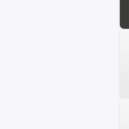
Veracruz
Azera
Coupe
Genesis
HCD-7
Ioniq
i40
ix20