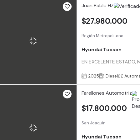
Juan Pablo HZ
$27.980.000
Región Metropolitana
Hyundai Tucson
EN EXCELENTE ESTADO, M
2025
Diesel
Automá
Farellones Automotriz
$17.800.000
San Joaquín
Hyundai Tucson