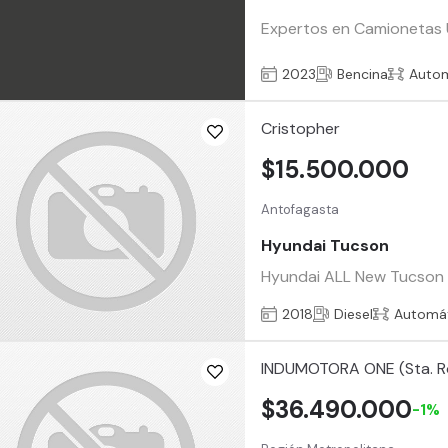
Expertos en Camionetas Us
2023
Bencina
Auto
Cristopher
$15.500.000
Antofagasta
Hyundai Tucson
Hyundai ALL New Tucson 1
2018
Diesel
Automá
INDUMOTORA ONE (Sta. R
$36.490.000
-1%