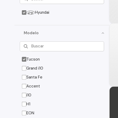
Hyundai
Modelo
Tucson
Grand i10
Santa Fe
Accent
i10
H1
EON