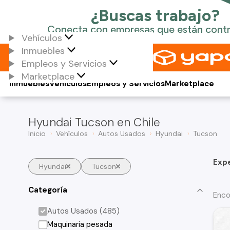
Vehículos
Inmuebles
Empleos y Servicios
Marketplace
Inmuebles
Vehículos
Empleos y Servicios
Marketplace
Hyundai Tucson en Chile
Inicio
Vehículos
Autos Usados
Hyundai
Tucson
Exp
Hyundai
Tucson
Categoría
Enco
Autos Usados (485)
Maquinaria pesada