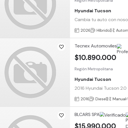
Región Metropolitana
Hyundai Tucson
Cambia tu auto con nosotr
2026
Híbrido
Autom
Tecnex Automoviles
$10.890.000
Región Metropolitana
Hyundai Tucson
2016 Hyundai Tucson 2.0 
2016
Diesel
Manual
BLCARS SPA
$15.990.000