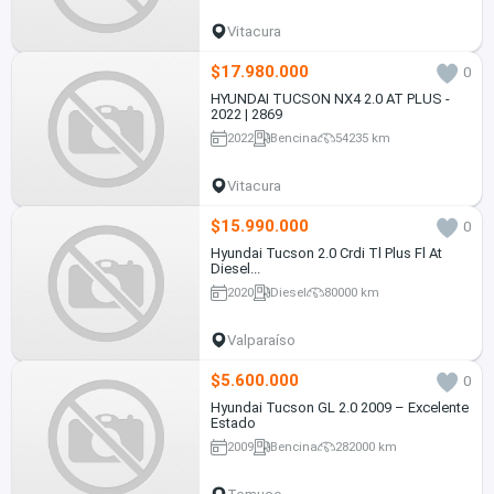
Vitacura
$17.980.000
0
HYUNDAI TUCSON NX4 2.0 AT PLUS -
2022 | 2869
2022
Bencina
54235 km
Vitacura
$15.990.000
0
Hyundai Tucson 2.0 Crdi Tl Plus Fl At
Diesel...
2020
Diesel
80000 km
Valparaíso
$5.600.000
0
Hyundai Tucson GL 2.0 2009 – Excelente
Estado
2009
Bencina
282000 km