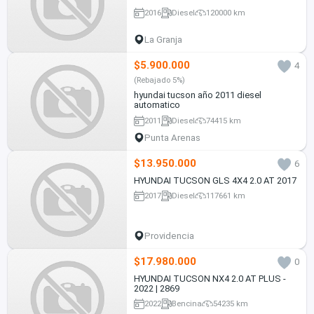
2016
Diesel
120000 km
La Granja
$5.900.000
4
(Rebajado 5%)
hyundai tucson año 2011 diesel
automatico
2011
Diesel
74415 km
Punta Arenas
$13.950.000
6
HYUNDAI TUCSON GLS 4X4 2.0 AT 2017
2017
Diesel
117661 km
Providencia
$17.980.000
0
HYUNDAI TUCSON NX4 2.0 AT PLUS -
2022 | 2869
2022
Bencina
54235 km