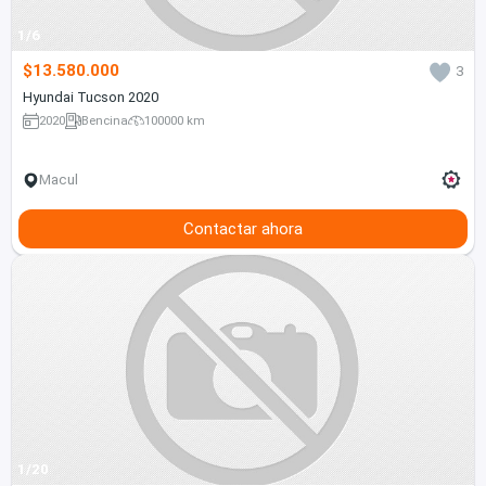
1/6
$13.580.000
3
Hyundai Tucson 2020
2020
Bencina
100000 km
Macul
Contactar ahora
1/20