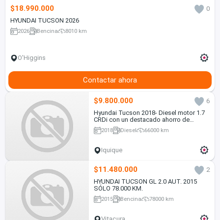
$18.990.000
0
HYUNDAI TUCSON 2026
2026
Bencina
8010 km
O'Higgins
Contactar ahora
$9.800.000
6
Hyundai Tucson 2018- Diesel motor 1.7
CRDi con un destacado ahorro de
combustible, en Excelente estado
2018
Diesel
66000 km
Iquique
$11.480.000
2
HYUNDAI TUCSON GL 2.0 AUT. 2015
SÓLO 78.000 KM.
2015
Bencina
78000 km
Vitacura