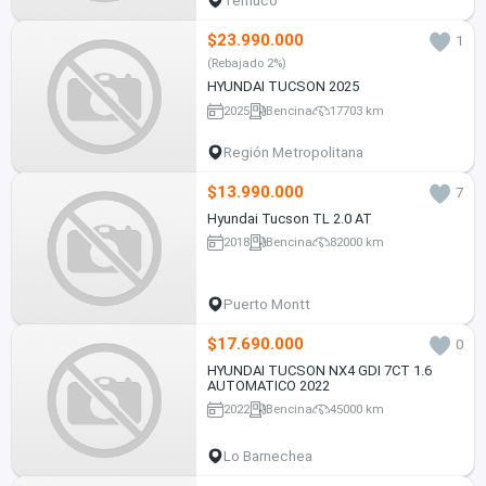
Temuco
$23.990.000
1
(Rebajado 2%)
HYUNDAI TUCSON 2025
2025
Bencina
17703 km
Región Metropolitana
$13.990.000
7
Hyundai Tucson TL 2.0 AT
2018
Bencina
82000 km
Puerto Montt
$17.690.000
0
HYUNDAI TUCSON NX4 GDI 7CT 1.6
AUTOMATICO 2022
2022
Bencina
45000 km
Lo Barnechea