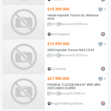
$10.300.000
5
Vende Hyundai Tucson GL Advance
2016
2016
Bencina
73000 km
Antofagasta
$19.990.000
0
2024 Hyundai Tucson NX4 2.0 AT
2024
Bencina
29222 km
La Serena
$27.980.000
0
HYUNDAI TUCSON NX4 AT 4WD AÑO
2025 UNICO DUEÑO
2025
Diesel
10438 km
Región Metropolitana