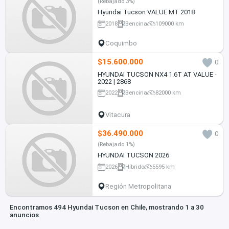
(Rebajado 3%)
Hyundai Tucson VALUE MT 2018
2018
Bencina
109000 km
Coquimbo
$15.600.000
0
HYUNDAI TUCSON NX4 1.6T AT VALUE -
2022 | 2868
2022
Bencina
82000 km
Vitacura
$36.490.000
0
(Rebajado 1%)
HYUNDAI TUCSON 2026
2026
Híbrido
5595 km
Región Metropolitana
Encontramos 494 Hyundai Tucson en Chile, mostrando 1 a 30
anuncios