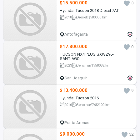
$15.500.000
3
Hyundai Tucson 2018 Diesel 7AT
2018
Diesel
80000 km
Antofagasta
$17.800.000
0
TUCSON NX4 PLUS SXWZ96-
SANTIAGO
2023
Bencina
58082 km
San Joaquín
$13.400.000
9
Hyundai Tucson 2016
2016
Bencina
82100 km
Punta Arenas
$9.000.000
32