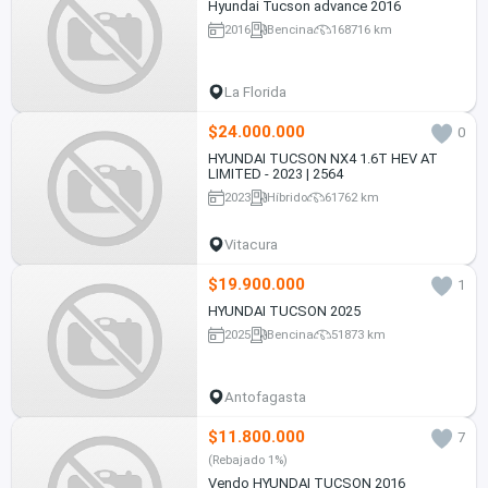
Hyundai Tucson advance 2016
2016
Bencina
168716 km
La Florida
$24.000.000
0
HYUNDAI TUCSON NX4 1.6T HEV AT
LIMITED - 2023 | 2564
2023
Híbrido
61762 km
Vitacura
$19.900.000
1
HYUNDAI TUCSON 2025
2025
Bencina
51873 km
Antofagasta
$11.800.000
7
(Rebajado 1%)
Vendo HYUNDAI TUCSON 2016