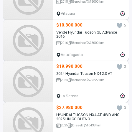
2015
Bencina
78000 km
Vitacura
$10.300.000
5
Vende Hyundai Tucson GL Advance
2016
2016
Bencina
73000 km
Antofagasta
$19.990.000
0
2024 Hyundai Tucson NX4 2.0 AT
2024
Bencina
29222 km
La Serena
$27.980.000
0
HYUNDAI TUCSON NX4 AT 4WD AÑO
2025 UNICO DUEÑO
2025
Diesel
10438 km