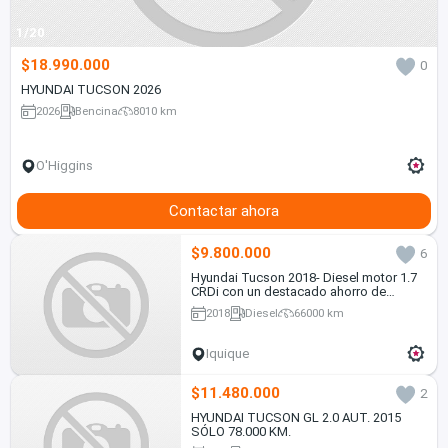
1/20
$18.990.000
0
HYUNDAI TUCSON 2026
2026
Bencina
8010 km
O'Higgins
Contactar ahora
$9.800.000
6
Hyundai Tucson 2018- Diesel motor 1.7
CRDi con un destacado ahorro de
combustible, en Excelente estado
2018
Diesel
66000 km
Iquique
$11.480.000
2
HYUNDAI TUCSON GL 2.0 AUT. 2015
SÓLO 78.000 KM.