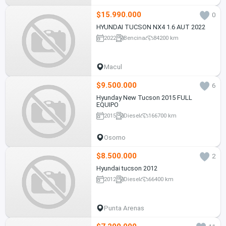
$15.990.000
0
HYUNDAI TUCSON NX4 1.6 AUT 2022
2022
Bencina
84200 km
Macul
$9.500.000
6
Hyunday New Tucson 2015 FULL
EQUIPO
2015
Diesel
166700 km
Osorno
$8.500.000
2
Hyundai tucson 2012
2012
Diesel
66400 km
Punta Arenas