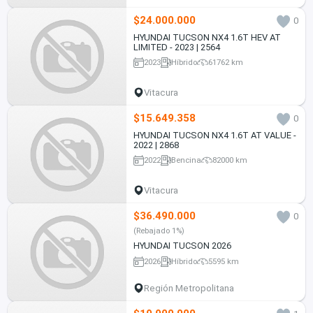
$24.000.000
0
HYUNDAI TUCSON NX4 1.6T HEV AT
LIMITED - 2023 | 2564
2023
Híbrido
61762 km
Vitacura
$15.649.358
0
HYUNDAI TUCSON NX4 1.6T AT VALUE -
2022 | 2868
2022
Bencina
82000 km
Vitacura
$36.490.000
0
(Rebajado 1%)
HYUNDAI TUCSON 2026
2026
Híbrido
5595 km
Región Metropolitana