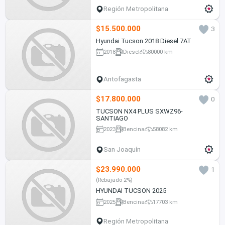
Región Metropolitana
$15.500.000
3
Hyundai Tucson 2018 Diesel 7AT
2018
Diesel
80000 km
Antofagasta
$17.800.000
0
TUCSON NX4 PLUS SXWZ96-
SANTIAGO
2023
Bencina
58082 km
San Joaquín
$23.990.000
1
(Rebajado 2%)
HYUNDAI TUCSON 2025
2025
Bencina
17703 km
Región Metropolitana