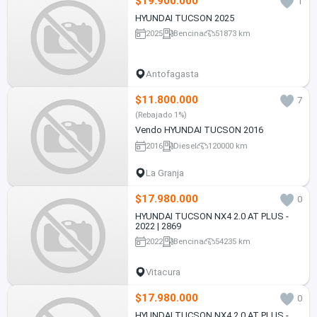
$19.900.000
1
HYUNDAI TUCSON 2025
2025
Bencina
51873 km
Antofagasta
$11.800.000
7
(Rebajado 1%)
Vendo HYUNDAI TUCSON 2016
2016
Diesel
120000 km
La Granja
$17.980.000
0
HYUNDAI TUCSON NX4 2.0 AT PLUS -
2022 | 2869
2022
Bencina
54235 km
Vitacura
$17.980.000
0
HYUNDAI TUCSON NX4 2.0 AT PLUS -