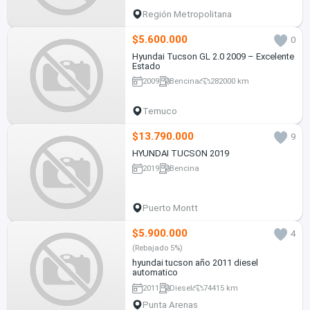
Región Metropolitana
$5.600.000
0
Hyundai Tucson GL 2.0 2009 – Excelente
Estado
2009
Bencina
282000 km
Temuco
$13.790.000
9
HYUNDAI TUCSON 2019
2019
Bencina
Puerto Montt
$5.900.000
4
(Rebajado 5%)
hyundai tucson año 2011 diesel
automatico
2011
Diesel
74415 km
Punta Arenas