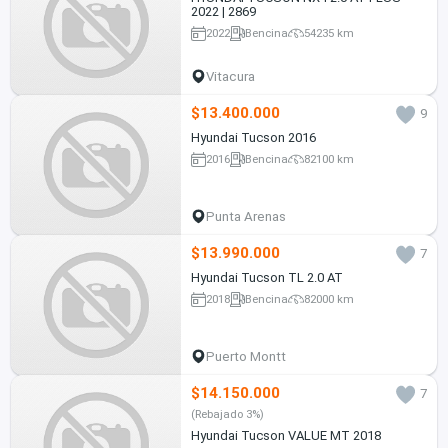
2022 | 2869
2022
Bencina
54235 km
Vitacura
$13.400.000
9
Hyundai Tucson 2016
2016
Bencina
82100 km
Punta Arenas
$13.990.000
7
Hyundai Tucson TL 2.0 AT
2018
Bencina
82000 km
Puerto Montt
$14.150.000
7
(Rebajado 3%)
Hyundai Tucson VALUE MT 2018