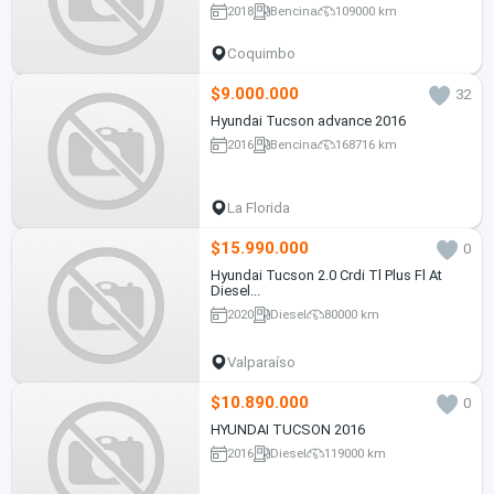
2018
Bencina
109000 km
Coquimbo
$9.000.000
32
Hyundai Tucson advance 2016
2016
Bencina
168716 km
La Florida
$15.990.000
0
Hyundai Tucson 2.0 Crdi Tl Plus Fl At
Diesel...
2020
Diesel
80000 km
Valparaíso
$10.890.000
0
HYUNDAI TUCSON 2016
2016
Diesel
119000 km