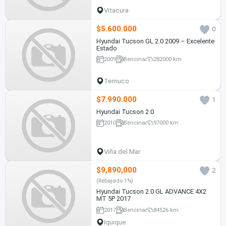
Vitacura
$5.600.000
0
Hyundai Tucson GL 2.0 2009 – Excelente
Estado
2009
Bencina
282000 km
Temuco
$7.990.000
1
Hyundai Tucson 2.0
2010
Bencina
97000 km
Viña del Mar
$9,890,000
2
(Rebajado 1%)
Hyundai Tucson 2.0 GL ADVANCE 4X2
MT 5P 2017
2017
Bencina
84526 km
Iquique