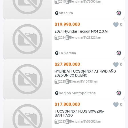
2015
Bencina
78000 km
Vitacura
$19.990.000
0
2024 Hyundai Tucson NX4 2.0 AT
2024
Bencina
29222 km
La Serena
$27.980.000
0
HYUNDAI TUCSON NX4 AT 4WD AÑO
2025 UNICO DUEÑO
2025
Diesel
10438 km
Región Metropolitana
$17.800.000
0
TUCSON NX4 PLUS SXWZ96-
SANTIAGO
2023
Bencina
58082 km