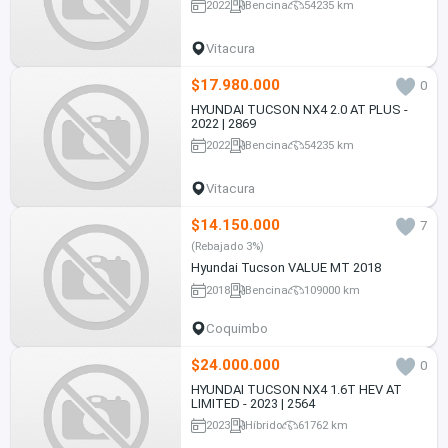
2022
Bencina
54235 km
Vitacura
$17.980.000
0
HYUNDAI TUCSON NX4 2.0 AT PLUS -
2022 | 2869
2022
Bencina
54235 km
Vitacura
$14.150.000
7
(Rebajado 3%)
Hyundai Tucson VALUE MT 2018
2018
Bencina
109000 km
Coquimbo
$24.000.000
0
HYUNDAI TUCSON NX4 1.6T HEV AT
LIMITED - 2023 | 2564
2023
Híbrido
61762 km