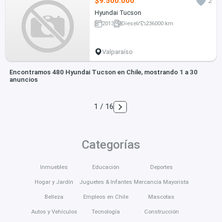
$9.500.000
2
Hyundai Tucson
2013
Diesel
236000 km
Valparaíso
Encontramos 480 Hyundai Tucson en Chile, mostrando 1 a 30
anuncios
1 / 16
Categorías
Inmuebles
Educación
Deportes
Hogar y Jardín
Juguetes & Infantes
Mercancía Mayorista
Belleza
Empleos en Chile
Mascotas
Autos y Vehículos
Tecnología
Construcción