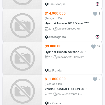
San Joaquín
$14.900.000
3
(Rebajado 4%)
Hyundai Tucson 2018 Diesel 7AT
2018
Diesel
80000 km
Antofagasta
$9.000.000
32
Hyundai Tucson advance 2016
2016
Bencina
168716 km
La Florida
$11.800.000
7
(Rebajado 1%)
Vendo HYUNDAI TUCSON 2016
2016
Diesel
120000 km
La Granja