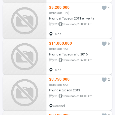
$5.200.000
4
(Rebajado 13%)
Hyundai Tucson 2011 en venta
2011
Bencina
138000 km
Talca
$11.000.000
6
(Rebajado 4%)
Hyundai Tucson año 2016
2016
Bencina
106000 km
Talca
$8.750.000
2
(Rebajado 6%)
Hyundai tucson 2013
2013
Bencina
113000 km
Coronel