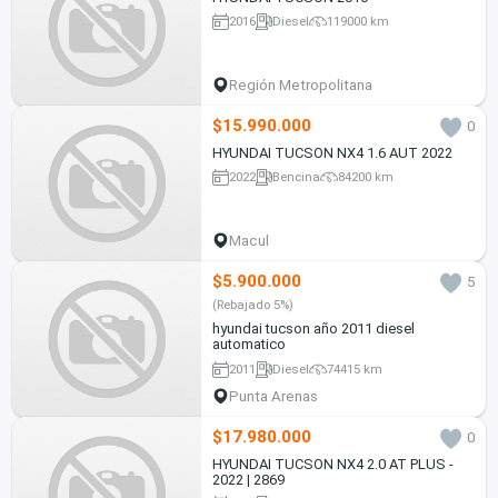
2016
Diesel
119000 km
Región Metropolitana
$15.990.000
0
HYUNDAI TUCSON NX4 1.6 AUT 2022
2022
Bencina
84200 km
Macul
$5.900.000
5
(Rebajado 5%)
hyundai tucson año 2011 diesel
automatico
2011
Diesel
74415 km
Punta Arenas
$17.980.000
0
HYUNDAI TUCSON NX4 2.0 AT PLUS -
2022 | 2869