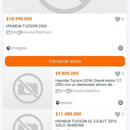
1/20
$18.990.000
0
HYUNDAI TUCSON 2026
2026
Bencina
8010 km
O'Higgins
Contactar ahora
$9.800.000
6
Hyundai Tucson 2018- Diesel motor 1.7
CRDi con un destacado ahorro de
combustible, en Excelente estado
2018
Diesel
66000 km
Iquique
$11.480.000
2
HYUNDAI TUCSON GL 2.0 AUT. 2015
SÓLO 78.000 KM.