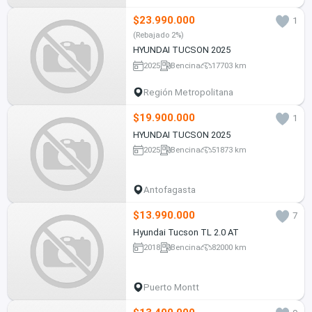
$23.990.000
1
(Rebajado 2%)
HYUNDAI TUCSON 2025
2025
Bencina
17703 km
Región Metropolitana
$19.900.000
1
HYUNDAI TUCSON 2025
2025
Bencina
51873 km
Antofagasta
$13.990.000
7
Hyundai Tucson TL 2.0 AT
2018
Bencina
82000 km
Puerto Montt