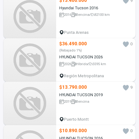
$13.400.000
9
Hyundai Tucson 2016
2016
Bencina
82100 km
Punta Arenas
$36.490.000
0
(Rebajado 1%)
HYUNDAI TUCSON 2026
2026
Híbrido
5595 km
Región Metropolitana
$13.790.000
9
HYUNDAI TUCSON 2019
2019
Bencina
Puerto Montt
$10.890.000
0
HYUNDAI TUCSON 2016