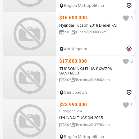
Región Metropolitana
$15.500.000
3
Hyundai Tucson 2018 Diesel 7AT
2018
Diesel
80000 km
Antofagasta
$17.800.000
0
TUCSON NX4 PLUS SXWZ96-
SANTIAGO
2023
Bencina
58082 km
San Joaquín
$23.990.000
1
(Rebajado 2%)
HYUNDAI TUCSON 2025
2025
Bencina
17703 km
Región Metropolitana