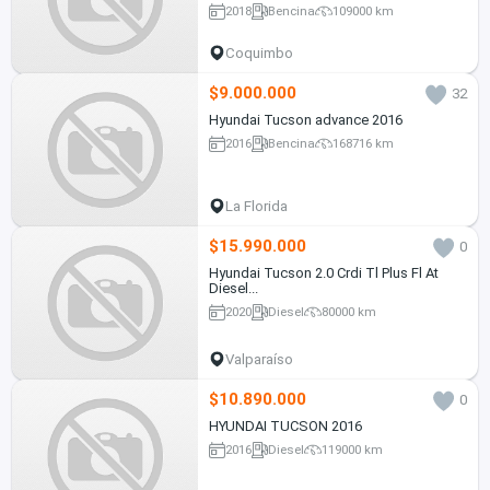
2018
Bencina
109000 km
Coquimbo
$9.000.000
32
Hyundai Tucson advance 2016
2016
Bencina
168716 km
La Florida
$15.990.000
0
Hyundai Tucson 2.0 Crdi Tl Plus Fl At
Diesel...
2020
Diesel
80000 km
Valparaíso
$10.890.000
0
HYUNDAI TUCSON 2016
2016
Diesel
119000 km