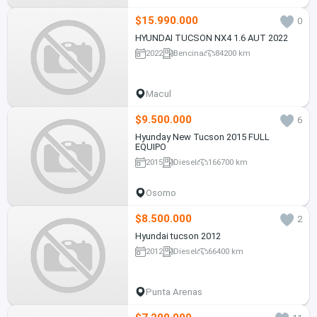
$15.990.000
0
HYUNDAI TUCSON NX4 1.6 AUT 2022
2022
Bencina
84200 km
Macul
$9.500.000
6
Hyunday New Tucson 2015 FULL
EQUIPO
2015
Diesel
166700 km
Osorno
$8.500.000
2
Hyundai tucson 2012
2012
Diesel
66400 km
Punta Arenas