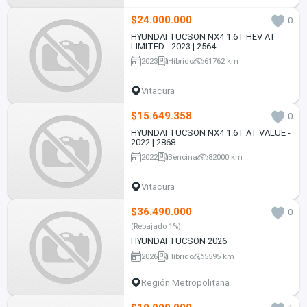
$24.000.000
0
HYUNDAI TUCSON NX4 1.6T HEV AT
LIMITED - 2023 | 2564
2023
Híbrido
61762 km
Vitacura
$15.649.358
0
HYUNDAI TUCSON NX4 1.6T AT VALUE -
2022 | 2868
2022
Bencina
82000 km
Vitacura
$36.490.000
0
(Rebajado 1%)
HYUNDAI TUCSON 2026
2026
Híbrido
5595 km
Región Metropolitana