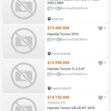
2022 | 2869
2022
Bencina
54235 km
Vitacura
$13.400.000
9
Hyundai Tucson 2016
2016
Bencina
82100 km
Punta Arenas
$13.990.000
7
Hyundai Tucson TL 2.0 AT
2018
Bencina
82000 km
Puerto Montt
$14.150.000
7
(Rebajado 3%)
Hyundai Tucson VALUE MT 2018