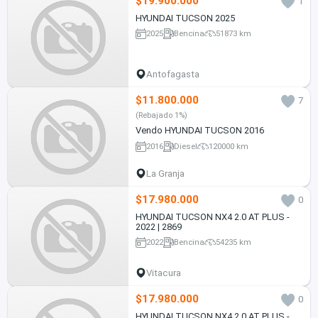
$19.900.000
1
HYUNDAI TUCSON 2025
2025
Bencina
51873 km
Antofagasta
$11.800.000
7
(Rebajado 1%)
Vendo HYUNDAI TUCSON 2016
2016
Diesel
120000 km
La Granja
$17.980.000
0
HYUNDAI TUCSON NX4 2.0 AT PLUS -
2022 | 2869
2022
Bencina
54235 km
Vitacura
$17.980.000
0
HYUNDAI TUCSON NX4 2.0 AT PLUS -