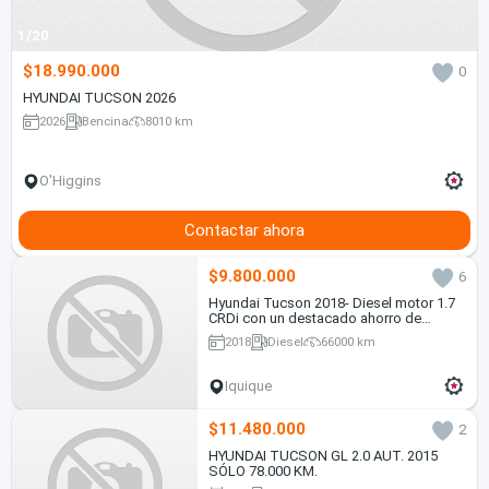
1/20
$18.990.000
0
HYUNDAI TUCSON 2026
2026
Bencina
8010 km
O'Higgins
Contactar ahora
$9.800.000
6
Hyundai Tucson 2018- Diesel motor 1.7
CRDi con un destacado ahorro de
combustible, en Excelente estado
2018
Diesel
66000 km
Iquique
$11.480.000
2
HYUNDAI TUCSON GL 2.0 AUT. 2015
SÓLO 78.000 KM.