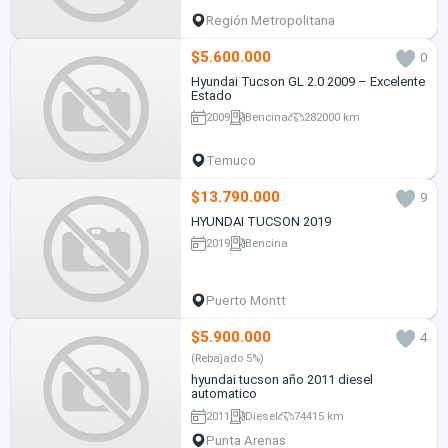
Región Metropolitana
$5.600.000
0
Hyundai Tucson GL 2.0 2009 – Excelente
Estado
2009
Bencina
282000 km
Temuco
$13.790.000
9
HYUNDAI TUCSON 2019
2019
Bencina
Puerto Montt
$5.900.000
4
(Rebajado 5%)
hyundai tucson año 2011 diesel
automatico
2011
Diesel
74415 km
Punta Arenas