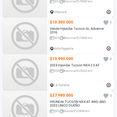
2015
Bencina
78000 km
Vitacura
$10.300.000
5
Vende Hyundai Tucson GL Advance
2016
2016
Bencina
73000 km
Antofagasta
$19.990.000
0
2024 Hyundai Tucson NX4 2.0 AT
2024
Bencina
29222 km
La Serena
$27.980.000
0
HYUNDAI TUCSON NX4 AT 4WD AÑO
2025 UNICO DUEÑO
2025
Diesel
10438 km