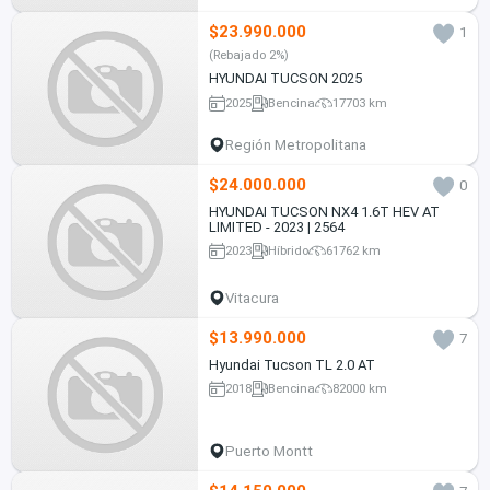
$23.990.000
1
(Rebajado 2%)
HYUNDAI TUCSON 2025
2025
Bencina
17703 km
Región Metropolitana
$24.000.000
0
HYUNDAI TUCSON NX4 1.6T HEV AT
LIMITED - 2023 | 2564
2023
Híbrido
61762 km
Vitacura
$13.990.000
7
Hyundai Tucson TL 2.0 AT
2018
Bencina
82000 km
Puerto Montt