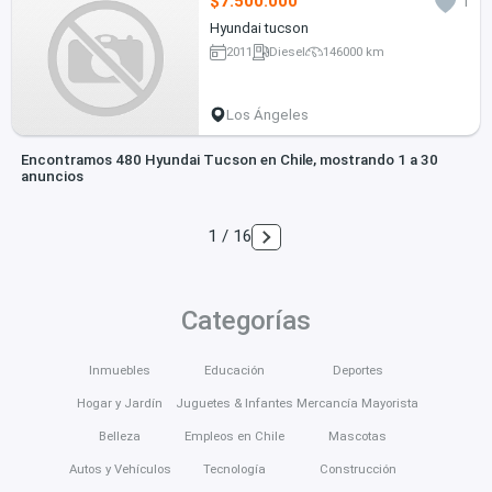
$7.500.000
1
Hyundai tucson
2011
Diesel
146000 km
Los Ángeles
Encontramos 480 Hyundai Tucson en Chile, mostrando 1 a 30
anuncios
1 / 16
Categorías
Inmuebles
Educación
Deportes
Hogar y Jardín
Juguetes & Infantes
Mercancía Mayorista
Belleza
Empleos en Chile
Mascotas
Autos y Vehículos
Tecnología
Construcción