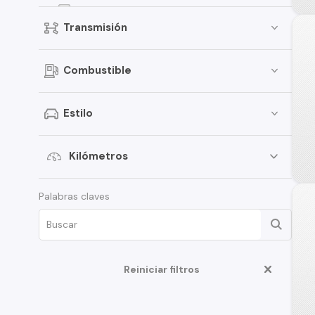
EON
Transmisión
Elantra
Creta
Combustible
Porter
i30
Estilo
Santamo
i20
Kilómetros
Verna
Palabras claves
Venue
Grand i-10 Sedán
HD35
Reiniciar filtros
Terracan
Creta Grand