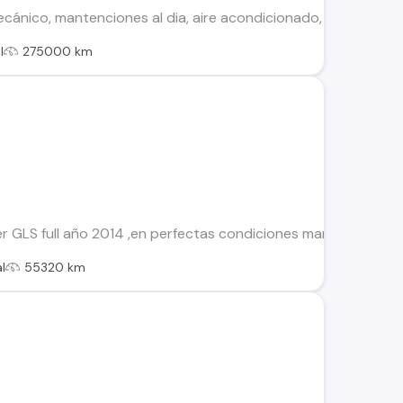
cánico, mantenciones al dia, aire acondicionado, tv/radio led,
l
275000 km
 GLS full año 2014 ,en perfectas condiciones mantención ,pap
l
55320 km