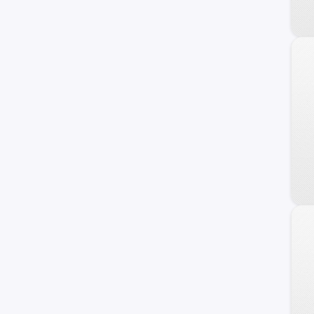
Staria
Atos
Galloper
Getz
H100
Sonata
Grand Santa Fe
Porter II
Genesis Coupe
Kona
Starex
Avante
Trajet