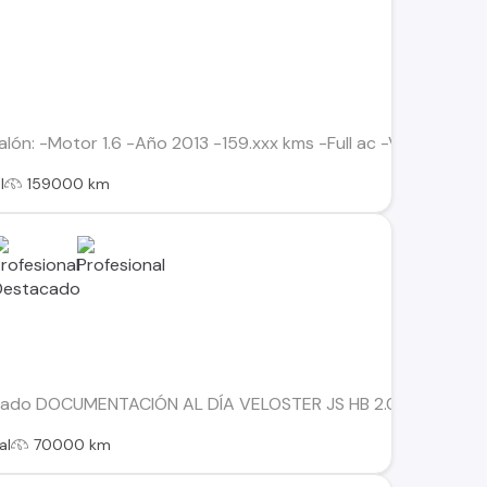
alón: -Motor 1.6 -Año 2013 -159.xxx kms -Full ac -Velocidad 
l
159000 km
tado DOCUMENTACIÓN AL DÍA VELOSTER JS HB 2.0 DOS LLAVES B
al
70000 km