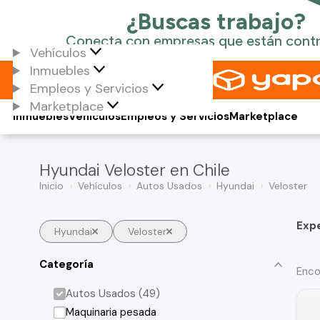
Vehículos
Inmuebles
Empleos y Servicios
Marketplace
Inmuebles
Vehículos
Empleos y Servicios
Marketplace
Hyundai Veloster en Chile
Inicio
Vehículos
Autos Usados
Hyundai
Veloster
Exp
Hyundai
Veloster
Categoría
Enco
Autos Usados (49)
Maquinaria pesada