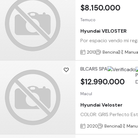
$8.150.000
Temuco
Hyundai VELOSTER
Por espacio vendo mi reg
2013
Bencina
Manua
BLCARS SPA
$12.990.000
Macul
Hyundai Veloster
COLOR: GRIS Perfecto Es
2020
Bencina
Manu