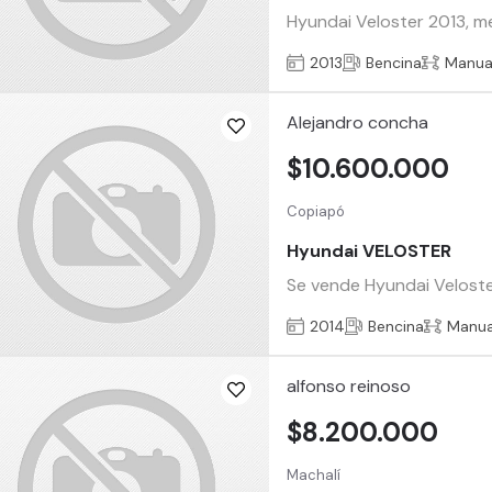
Hyundai Veloster 2013, me
2013
Bencina
Manua
Alejandro concha
$10.600.000
Copiapó
Hyundai VELOSTER
Se vende Hyundai Veloster
2014
Bencina
Manua
alfonso reinoso
$8.200.000
Machalí