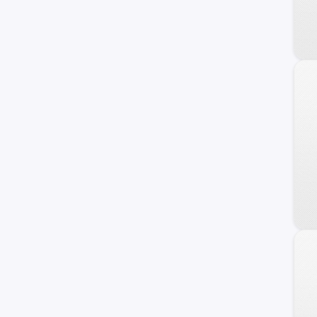
Veracruz
Azera
Coupe
Genesis
HCD-7
Ioniq
i40
ix20