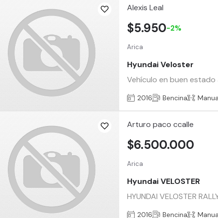
Alexis Leal
$5.950
-2%
Arica
Hyundai Veloster
Vehículo en buen estado a
2016
Bencina
Manua
Arturo paco ccalle
$6.500.000
Arica
Hyundai VELOSTER
HYUNDAI VELOSTER RALLY E
2016
Bencina
Manua