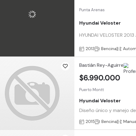
Punta Arenas
Hyundai Veloster
HYUNDAI VELOSTER 2013 A
2013
Bencina
Autom
Bastián Rey-Aguirre
$6.990.000
Puerto Montt
Hyundai Veloster
Diseño único y manejo dep
2015
Bencina
Manua