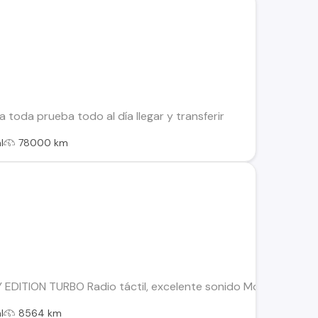
 toda prueba todo al día llegar y transferir
l
78000 km
DITION TURBO Radio táctil, excelente sonido Motor 1.6 cc t
l
8564 km