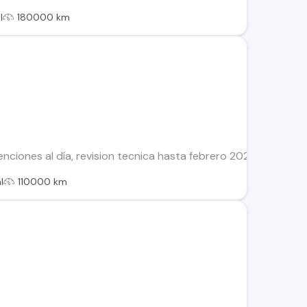
l
180000 km
iones al día, revision tecnica hasta febrero 2025, algunos extr
l
110000 km