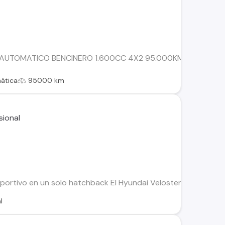
UTOMATICO BENCINERO 1.600CC 4X2 95.000KM PRECIO $7.900.0
ática
95000 km
ortivo en un solo hatchback El Hyundai Veloster 2015 es la e
l