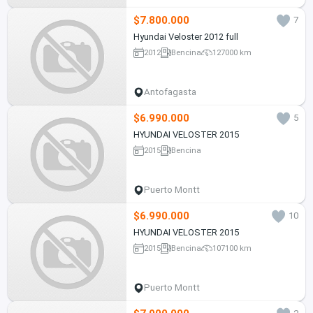
$7.800.000
7
Hyundai Veloster 2012 full
2012
Bencina
127000 km
Antofagasta
$6.990.000
5
HYUNDAI VELOSTER 2015
2015
Bencina
Puerto Montt
$6.990.000
10
HYUNDAI VELOSTER 2015
2015
Bencina
107100 km
Puerto Montt