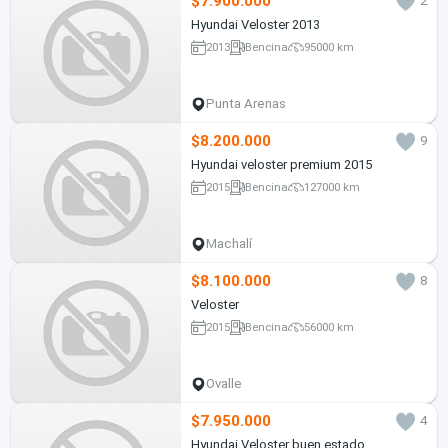
$7.900.000
2
Hyundai Veloster 2013
2013
Bencina
95000 km
Punta Arenas
$8.200.000
9
Hyundai veloster premium 2015
2015
Bencina
127000 km
Machalí
$8.100.000
8
Veloster
2015
Bencina
56000 km
Ovalle
$7.950.000
4
Hyundai Veloster buen estado