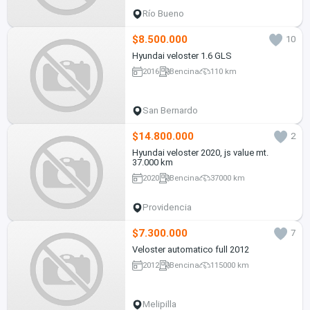
Río Bueno
$8.500.000
10
Hyundai veloster 1.6 GLS
2016
Bencina
110 km
San Bernardo
$14.800.000
2
Hyundai veloster 2020, js value mt.
37.000 km
2020
Bencina
37000 km
Providencia
$7.300.000
7
Veloster automatico full 2012
2012
Bencina
115000 km
Melipilla