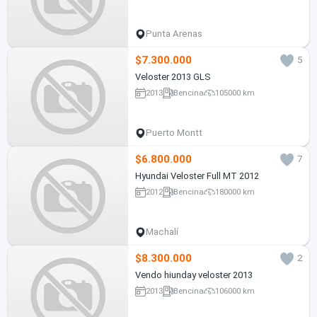
Punta Arenas
$7.300.000
5
Veloster 2013 GLS
2013
Bencina
105000 km
Puerto Montt
$6.800.000
7
Hyundai Veloster Full MT 2012
2012
Bencina
180000 km
Machalí
$8.300.000
2
Vendo hiunday veloster 2013
2013
Bencina
106000 km