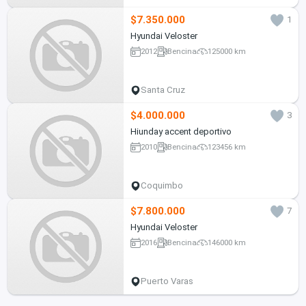
$7.350.000
1
Hyundai Veloster
2012
Bencina
125000 km
Santa Cruz
$4.000.000
3
Hiunday accent deportivo
2010
Bencina
123456 km
Coquimbo
$7.800.000
7
Hyundai Veloster
2016
Bencina
146000 km
Puerto Varas