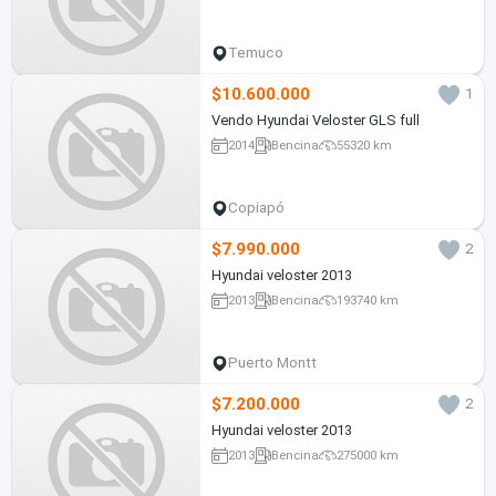
Temuco
$10.600.000
1
Vendo Hyundai Veloster GLS full
2014
Bencina
55320 km
Copiapó
$7.990.000
2
Hyundai veloster 2013
2013
Bencina
193740 km
Puerto Montt
$7.200.000
2
Hyundai veloster 2013
2013
Bencina
275000 km