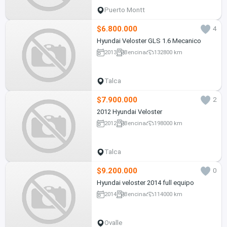
Puerto Montt
$6.800.000
4
Hyundai Veloster GLS 1.6 Mecanico
2013
Bencina
132800 km
Talca
$7.900.000
2
2012 Hyundai Veloster
2012
Bencina
198000 km
Talca
$9.200.000
0
Hyundai veloster 2014 full equipo
2014
Bencina
114000 km
Ovalle