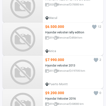
2020
Bencina
70000 km
Macul
$6.500.000
12
Hyundai veloster rally edition
2016
Bencina
8564 km
Arica
$7.990.000
2
Hyundai veloster 2013
2013
Bencina
197593 km
Puerto Montt
$9.200.000
0
Hyundai Veloster 2016
2016
Bencina
58000 km