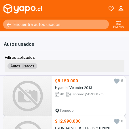
FILTRAR
Autos usados
Filtros aplicados
Autos Usados
$8.150.000
5
Hyundai Veloster 2013
2013
Bencina
159000 km
Temuco
$12.990.000
0
HYUNDAI VELOSTER JS 2.0 2020