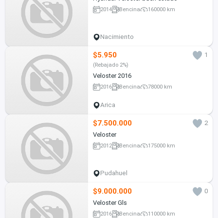
2014
Bencina
160000 km
Nacimiento
$5.950
1
(Rebajado 2%)
Veloster 2016
2016
Bencina
78000 km
Arica
$7.500.000
2
Veloster
2012
Bencina
175000 km
Pudahuel
$9.000.000
0
Veloster Gls
2016
Bencina
110000 km