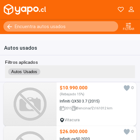
Kilómetros
0 - 250000+
FILTRAR
Autos usados
Filtros aplicados
Autos Usados
$10.990.000
0
(Rebajado 15%)
Infiniti QX50 3.7 (2015)
2015
Bencina
161012 km
Vitacura
$26.000.000
0
Infiniti qx50 2020